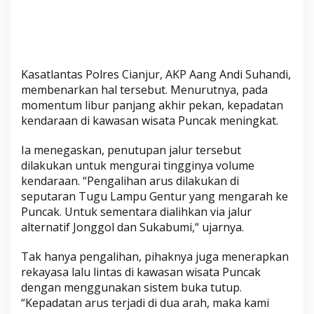
A
r
u
s
d
Kasatlantas Polres Cianjur, AKP Aang Andi Suhandi,
a
membenarkan hal tersebut. Menurutnya, pada
n
momentum libur panjang akhir pekan, kepadatan
R
kendaraan di kawasan wisata Puncak meningkat.
e
k
Ia menegaskan, penutupan jalur tersebut
a
dilakukan untuk mengurai tingginya volume
y
kendaraan. “Pengalihan arus dilakukan di
a
seputaran Tugu Lampu Gentur yang mengarah ke
Puncak. Untuk sementara dialihkan via jalur
s
alternatif Jonggol dan Sukabumi,“ ujarnya.
a
L
Tak hanya pengalihan, pihaknya juga menerapkan
a
rekayasa lalu lintas di kawasan wisata Puncak
l
dengan menggunakan sistem buka tutup.
u
“Kepadatan arus terjadi di dua arah, maka kami
L