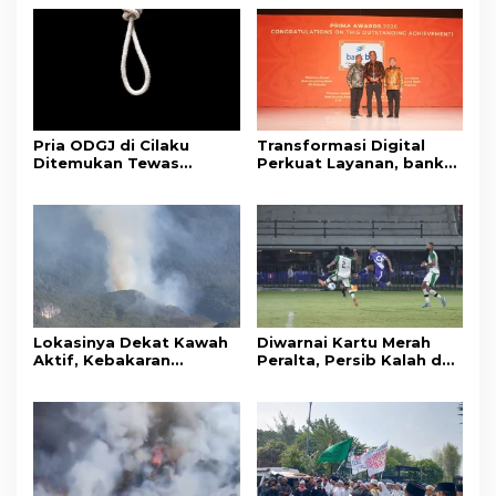
Pria ODGJ di Cilaku
Transformasi Digital
Ditemukan Tewas
Perkuat Layanan, bank
Gantung Diri di Kamar
bjb Raih Lima Titanium
Mandi
Awards pada PRIMA
Awards 2026
Lokasinya Dekat Kawah
Diwarnai Kartu Merah
Aktif, Kebakaran
Peralta, Persib Kalah dari
Kembali Melanda
Persebaya Lewat Drama
Kawasan Gunung Gede
Adu Penalti
Pangrango