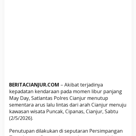
C
i
p
a
n
a
s
P
a
d
a
t
,
BERITACIANJUR.COM
– Akibat terjadinya
kepadatan kendaraan pada momen libur panjang
P
May Day, Satlantas Polres Cianjur menutup
o
sementara arus lalu lintas dari arah Cianjur menuju
l
kawasan wisata Puncak, Cipanas, Cianjur, Sabtu
i
(2/5/2026).
s
i
Penutupan dilakukan di seputaran Persimpangan
B