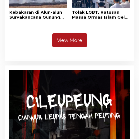
Kebakaran di Alun-alun
Tolak LGBT, Ratusan
Suryakancana Gunung
Massa Ormas Islam Gelar
Gede Pangrango,
Unjuk Rasa di DPRD
Relawan dan Warga
Cianjur
Masih Bersiaga
View More