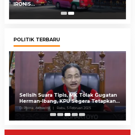
IRONIS…
POLITIK TERBARU
Selisih Suara Tipis, MK Tolak Gugatan
A
Herman-Ibang, KPU Segera Tetapkan
H
Wahyu-Ramzi
S
Di Politik, Aktualita
|
Rabu, 5 Februari 2025
Di 