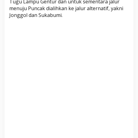
Tugu Lampu Gentur dan untuk sementara jalur
e
menuju Puncak dialihkan ke jalur alternatif, yakni
r
Jonggol dan Sukabumi.
l
a
k
u
k
a
n
P
e
n
g
a
l
i
h
a
n