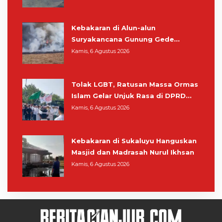
Kebakaran di Alun-alun
Suryakancana Gunung Gede
Pangrango, Relawan dan Warga
Kamis, 6 Agustus 2026
Masih Bersiaga
Tolak LGBT, Ratusan Massa Ormas
Islam Gelar Unjuk Rasa di DPRD
Cianjur
Kamis, 6 Agustus 2026
Kebakaran di Sukaluyu Hanguskan
Masjid dan Madrasah Nurul Ikhsan
Kamis, 6 Agustus 2026