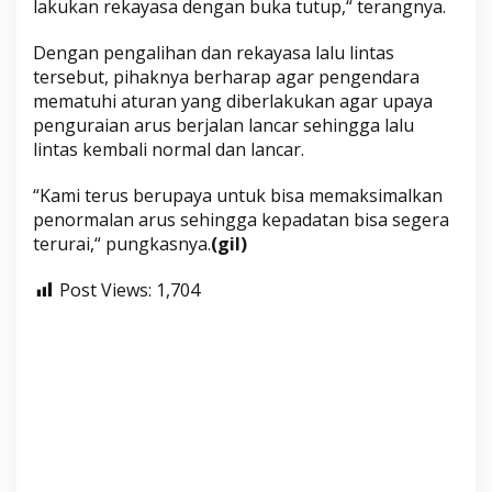
lakukan rekayasa dengan buka tutup,“ terangnya.
i
n
Dengan pengalihan dan rekayasa lalu lintas
t
tersebut, pihaknya berharap agar pengendara
a
mematuhi aturan yang diberlakukan agar upaya
s
penguraian arus berjalan lancar sehingga lalu
lintas kembali normal dan lancar.
“Kami terus berupaya untuk bisa memaksimalkan
penormalan arus sehingga kepadatan bisa segera
terurai,“ pungkasnya.
(gil)
Post Views:
1,704