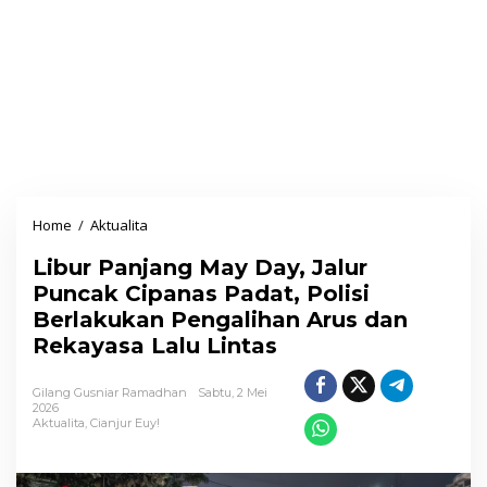
Home
/
Aktualita
L
i
Libur Panjang May Day, Jalur
b
Puncak Cipanas Padat, Polisi
u
Berlakukan Pengalihan Arus dan
r
Rekayasa Lalu Lintas
P
a
Gilang Gusniar Ramadhan
Sabtu, 2 Mei
n
2026
Aktualita
,
Cianjur Euy!
j
a
n