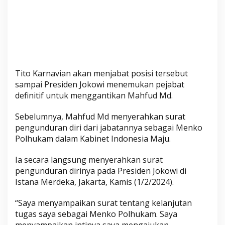
i
a
n
J
a
d
i
Tito Karnavian akan menjabat posisi tersebut
P
sampai Presiden Jokowi menemukan pejabat
l
definitif untuk menggantikan Mahfud Md.
t
Sebelumnya, Mahfud Md menyerahkan surat
M
pengunduran diri dari jabatannya sebagai Menko
e
Polhukam dalam Kabinet Indonesia Maju.
n
k
Ia secara langsung menyerahkan surat
o
pengunduran dirinya pada Presiden Jokowi di
P
Istana Merdeka, Jakarta, Kamis (1/2/2024).
o
l
“Saya menyampaikan surat tentang kelanjutan
h
tugas saya sebagai Menko Polhukam. Saya
u