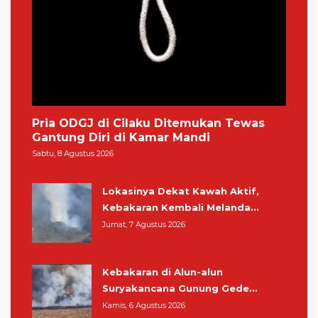
Pria ODGJ di Cilaku Ditemukan Tewas
Gantung Diri di Kamar Mandi
Sabtu, 8 Agustus 2026
Lokasinya Dekat Kawah Aktif,
Kebakaran Kembali Melanda
Kawasan Gunung Gede Pangrango
Jumat, 7 Agustus 2026
Kebakaran di Alun-alun
Suryakancana Gunung Gede
Pangrango, Relawan dan Warga
Kamis, 6 Agustus 2026