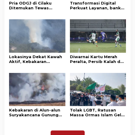
Pria ODGJ di Cilaku
Transformasi Digital
Ditemukan Tewas
Perkuat Layanan, bank
Gantung Diri di Kamar
bjb Raih Lima Titanium
Mandi
Awards pada PRIMA
Awards 2026
Lokasinya Dekat Kawah
Diwarnai Kartu Merah
Aktif, Kebakaran
Peralta, Persib Kalah dari
Kembali Melanda
Persebaya Lewat Drama
Kawasan Gunung Gede
Adu Penalti
Pangrango
Kebakaran di Alun-alun
Tolak LGBT, Ratusan
Suryakancana Gunung
Massa Ormas Islam Gelar
Gede Pangrango,
Unjuk Rasa di DPRD
Relawan dan Warga
Cianjur
Masih Bersiaga