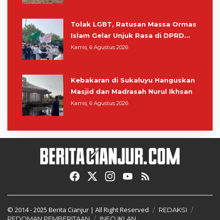
Masih Bersiaga
Tolak LGBT, Ratusan Massa Ormas
Islam Gelar Unjuk Rasa di DPRD
Cianjur
Kamis, 6 Agustus 2026
Kebakaran di Sukaluyu Hanguskan
Masjid dan Madrasah Nurul Ikhsan
Kamis, 6 Agustus 2026
© 2014 - 2025
Berita Cianjur
| All Right Reserved
REDAKSI
PEDOMAN PEMBERITAAN
INFO IKLAN