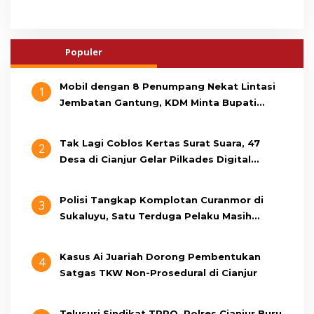
Populer
Mobil dengan 8 Penumpang Nekat Lintasi
1
Jembatan Gantung, KDM Minta Bupati
Cianjur Cari Identitas Pengemudi
Tak Lagi Coblos Kertas Surat Suara, 47
2
Desa di Cianjur Gelar Pilkades Digital
Oktober 2026 Mendatang
Polisi Tangkap Komplotan Curanmor di
3
Sukaluyu, Satu Terduga Pelaku Masih
Berumur 15 Tahun
Kasus Ai Juariah Dorong Pembentukan
4
Satgas TKW Non-Prosedural di Cianjur
Telusuri Sindikat TPPO, Polres Cianjur Buru