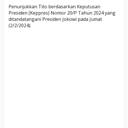
o
Penunjukkan Tito berdasarkan Keputusan
w
Presiden (Keppres) Nomor 20/P Tahun 2024 yang
i
ditandatangani Presiden Jokowi pada Jumat
T
(2/2/2024).
u
n
j
u
k
T
i
t
o
K
a
r
n
a
v