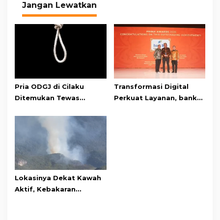
Jangan Lewatkan
Pria ODGJ di Cilaku
Transformasi Digital
Ditemukan Tewas
Perkuat Layanan, bank
Gantung Diri di Kamar
bjb Raih Lima Titanium
Mandi
Awards pada PRIMA
Awards 2026
Lokasinya Dekat Kawah
Aktif, Kebakaran
Kembali Melanda
Kawasan Gunung Gede