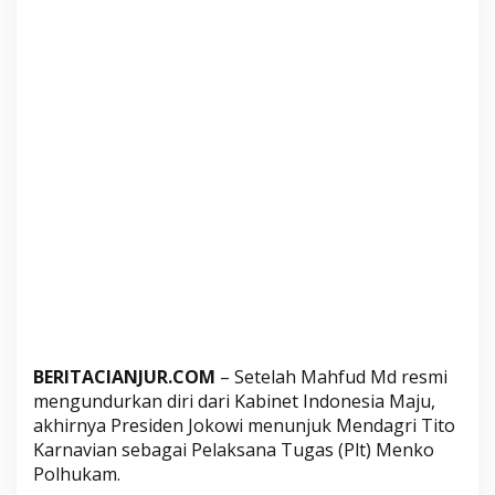
e
s
i
a
M
a
j
u
,
P
r
e
s
i
d
BERITACIANJUR.COM
– Setelah Mahfud Md resmi
e
mengundurkan diri dari Kabinet Indonesia Maju,
n
akhirnya Presiden Jokowi menunjuk Mendagri Tito
J
Karnavian sebagai Pelaksana Tugas (Plt) Menko
o
Polhukam.
k