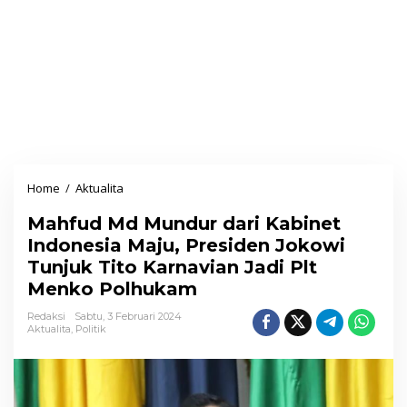
Home
/
Aktualita
M
a
Mahfud Md Mundur dari Kabinet
h
Indonesia Maju, Presiden Jokowi
f
Tunjuk Tito Karnavian Jadi Plt
u
Menko Polhukam
d
M
Redaksi
Sabtu, 3 Februari 2024
Aktualita
,
Politik
d
M
u
n