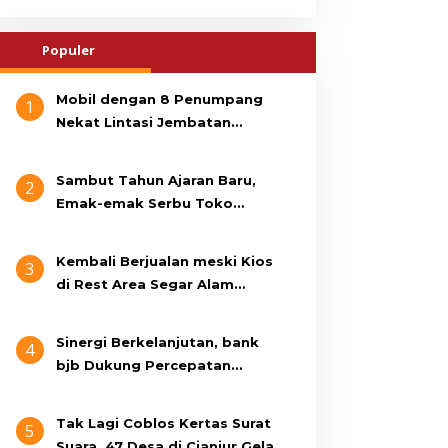
Populer
Mobil dengan 8 Penumpang
1
Nekat Lintasi Jembatan
Gantung, KDM Minta Bupati
Cianjur Cari Identitas
Sambut Tahun Ajaran Baru,
2
Pengemudi
Emak-emak Serbu Toko
Seragam di Jalan Siti Jenab
Kembali Berjualan meski Kios
3
di Rest Area Segar Alam
Dibongkar, Pedagang: Ini
Bukan Bangunan Liar, Kami
Sinergi Berkelanjutan, bank
4
Bayar Pajak
bjb Dukung Percepatan
Program Rumah Layak Huni
Melalui BSPS 2026
Tak Lagi Coblos Kertas Surat
5
Suara, 47 Desa di Cianjur Gelar