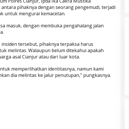
um Polres Cianjur, Ipda Ika Cakra Mustika
 antara pihaknya dengan seorang pengemudi, terjadi
cak untuk mengurai kemacetan.
aksa masuk, dengan membuka pengahalang jalan
a.
nsiden tersebut, pihaknya terpaksa harus
tuk melintas. Walaupun belum ditekahui apakah
ga asal Cianjur atau dari luar kota.
ntuk memperlihatkan identitasnya, namun kami
kan dia melintas ke jalur penutupan,” pungkasnya.
Parkir Sembarangan