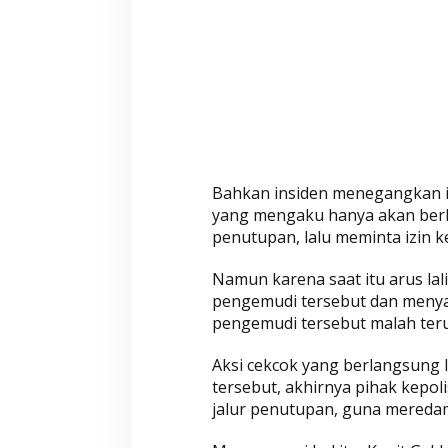
n
i
M
o
m
e
n
P
e
Bahkan insiden menegangkan i
n
yang mengaku hanya akan berkun
g
penutupan, lalu meminta izin k
e
Namun karena saat itu arus lal
n
pengemudi tersebut dan menyara
d
pengemudi tersebut malah ter
a
r
Aksi cekcok yang berlangsung
a
tersebut, akhirnya pihak kepol
C
jalur penutupan, guna meredam 
e
k