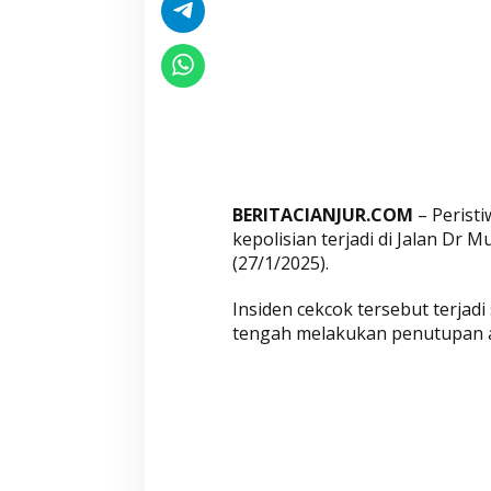
l
i
n
C
i
a
n
j
BERITACIANJUR.COM
– Perist
u
kepolisian terjadi di Jalan Dr
r
(27/1/2025).
-
P
Insiden cekcok tersebut terjadi
u
tengah melakukan penutupan ar
n
c
a
k
,
I