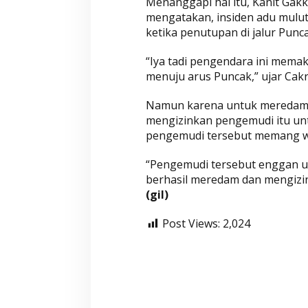
Menanggapi hal itu, Kanit Gakk
c
mengatakan, insiden adu mulut
o
ketika penutupan di jalur Pun
k
d
“Iya tadi pengendara ini mem
e
menuju arus Puncak,” ujar Cakr
n
Namun karena untuk meredam i
g
mengizinkan pengemudi itu un
a
pengemudi tersebut memang war
n
P
“Pengemudi tersebut enggan u
e
berhasil meredam dan mengizin
t
(gil)
u
g
Post Views:
2,024
a
s
K
e
p