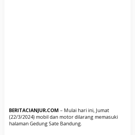
m
a
n
G
e
d
u
n
g
S
a
t
e
,
P
j
BERITACIANJUR.COM
– Mulai hari ini, Jumat
G
(22/3/2024) mobil dan motor dilarang memasuki
u
halaman Gedung Sate Bandung.
b
e