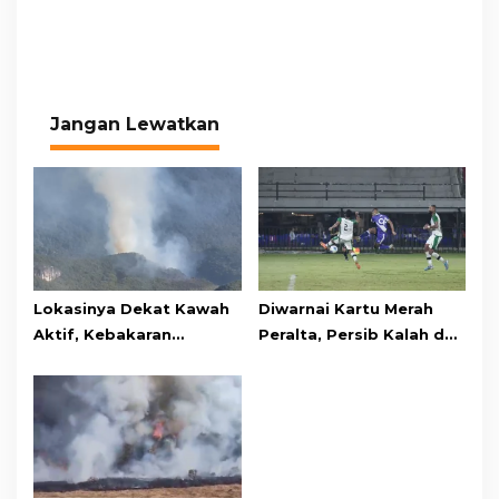
Jangan Lewatkan
Lokasinya Dekat Kawah
Diwarnai Kartu Merah
Aktif, Kebakaran
Peralta, Persib Kalah dari
Kembali Melanda
Persebaya Lewat Drama
Kawasan Gunung Gede
Adu Penalti
Pangrango