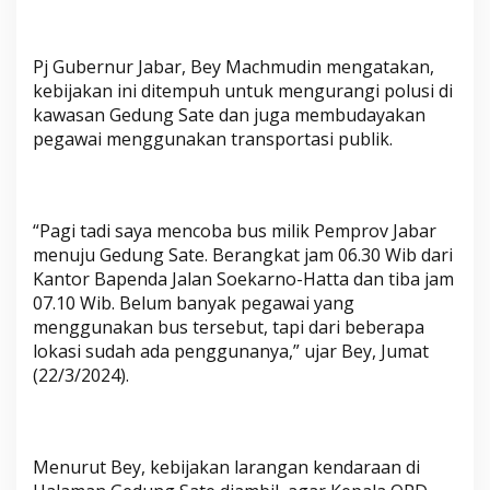
k
a
n
Pj Gubernur Jabar, Bey Machmudin mengatakan,
T
kebijakan ini ditempuh untuk mengurangi polusi di
r
kawasan Gedung Sate dan juga membudayakan
a
pegawai menggunakan transportasi publik.
n
s
p
o
“Pagi tadi saya mencoba bus milik Pemprov Jabar
menuju Gedung Sate. Berangkat jam 06.30 Wib dari
r
Kantor Bapenda Jalan Soekarno-Hatta dan tiba jam
t
07.10 Wib. Belum banyak pegawai yang
a
menggunakan bus tersebut, tapi dari beberapa
s
lokasi sudah ada penggunanya,” ujar Bey, Jumat
i
(22/3/2024).
P
u
b
l
Menurut Bey, kebijakan larangan kendaraan di
i