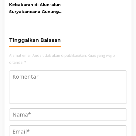
Kebakaran di Alun-alun
Suryakancana Gunung
Gede Pangrango,
Relawan dan Warga
Masih Bersiaga
Tinggalkan Balasan
Alamat email Anda tidak akan dipublikasikan.
Ruas yang wajib
ditandai
*