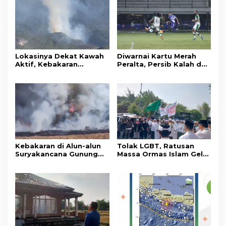
Lokasinya Dekat Kawah
Diwarnai Kartu Merah
Aktif, Kebakaran
Peralta, Persib Kalah dari
Kembali Melanda
Persebaya Lewat Drama
Kawasan Gunung Gede
Adu Penalti
Pangrango
Kebakaran di Alun-alun
Tolak LGBT, Ratusan
Suryakancana Gunung
Massa Ormas Islam Gelar
Gede Pangrango,
Unjuk Rasa di DPRD
Relawan dan Warga
Cianjur
Masih Bersiaga