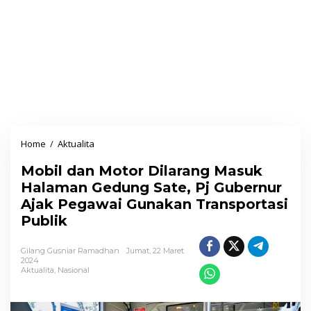
Home
/
Aktualita
M
o
Mobil dan Motor Dilarang Masuk
b
Halaman Gedung Sate, Pj Gubernur
i
Ajak Pegawai Gunakan Transportasi
l
Publik
d
a
Gilang Gusniar Ramadhan
Jumat, 22 Maret
n
2024
Aktualita
,
Nasional
M
o
t