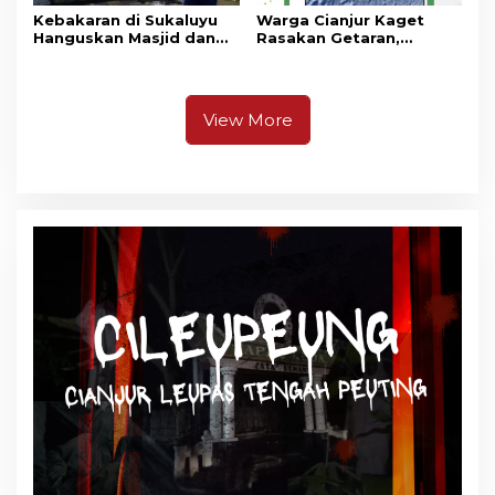
Kebakaran di Sukaluyu
Warga Cianjur Kaget
Hanguskan Masjid dan
Rasakan Getaran,
Madrasah Nurul Ikhsan
Ternyata Gempa M 5,3
Berpusat di
Pangandaran
View More