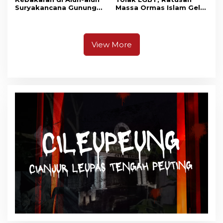
Suryakancana Gunung
Massa Ormas Islam Gelar
Gede Pangrango,
Unjuk Rasa di DPRD
Relawan dan Warga
Cianjur
Masih Bersiaga
View More