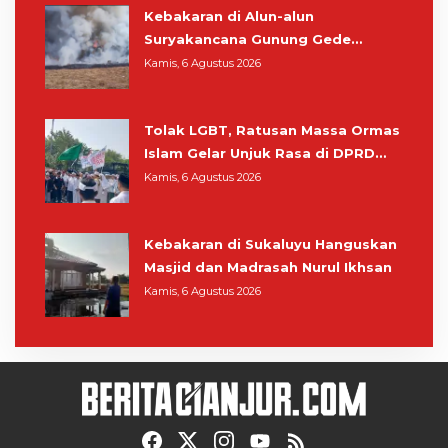
Kebakaran di Alun-alun
Suryakancana Gunung Gede
Pangrango, Relawan dan Warga
Kamis, 6 Agustus 2026
Masih Bersiaga
Tolak LGBT, Ratusan Massa Ormas
Islam Gelar Unjuk Rasa di DPRD
Cianjur
Kamis, 6 Agustus 2026
Kebakaran di Sukaluyu Hanguskan
Masjid dan Madrasah Nurul Ikhsan
Kamis, 6 Agustus 2026