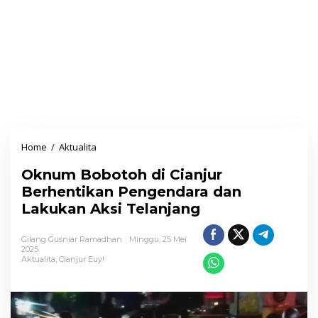
Home
/
Aktualita
O
k
Oknum Bobotoh di Cianjur
n
Berhentikan Pengendara dan
u
Lakukan Aksi Telanjang
m
B
Gilang Gusniar Ramadhan
Minggu, 25 Mei
o
2025
Aktualita
,
Cianjur Euy!
b
o
t
o