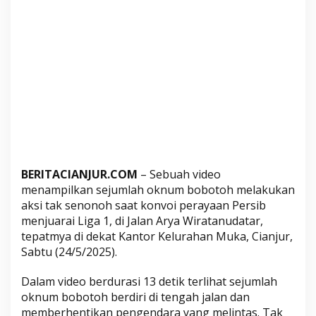
a
n
P
e
n
g
e
n
d
a
r
BERITACIANJUR.COM
– Sebuah video
a
menampilkan sejumlah oknum bobotoh melakukan
d
aksi tak senonoh saat konvoi perayaan Persib
a
menjuarai Liga 1, di Jalan Arya Wiratanudatar,
n
tepatmya di dekat Kantor Kelurahan Muka, Cianjur,
L
Sabtu (24/5/2025).
a
k
Dalam video berdurasi 13 detik terlihat sejumlah
u
oknum bobotoh berdiri di tengah jalan dan
k
memberhentikan pengendara yang melintas. Tak