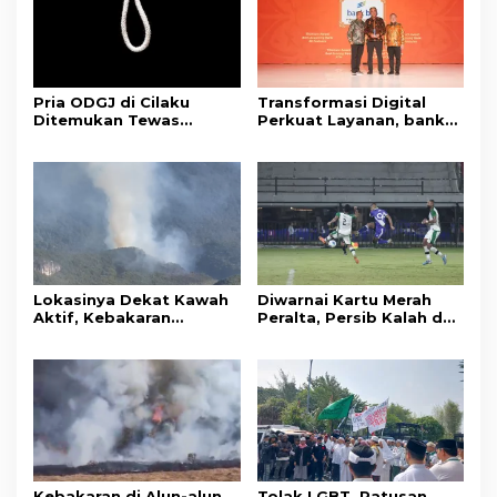
Pria ODGJ di Cilaku
Transformasi Digital
Ditemukan Tewas
Perkuat Layanan, bank
Gantung Diri di Kamar
bjb Raih Lima Titanium
Mandi
Awards pada PRIMA
Awards 2026
Lokasinya Dekat Kawah
Diwarnai Kartu Merah
Aktif, Kebakaran
Peralta, Persib Kalah dari
Kembali Melanda
Persebaya Lewat Drama
Kawasan Gunung Gede
Adu Penalti
Pangrango
Kebakaran di Alun-alun
Tolak LGBT, Ratusan