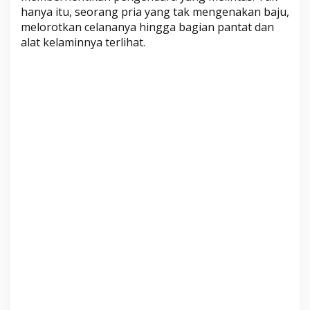
a
hanya itu, seorang pria yang tak mengenakan baju,
n
melorotkan celananya hingga bagian pantat dan
A
alat kelaminnya terlihat.
k
s
i
T
e
l
a
n
j
a
n
g