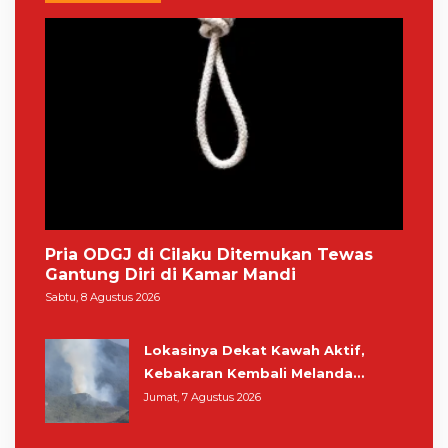
Pria ODGJ di Cilaku Ditemukan Tewas
Gantung Diri di Kamar Mandi
Sabtu, 8 Agustus 2026
Lokasinya Dekat Kawah Aktif,
Kebakaran Kembali Melanda
Kawasan Gunung Gede Pangrango
Jumat, 7 Agustus 2026