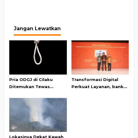
Jangan Lewatkan
Pria ODGJ di Cilaku
Transformasi Digital
Ditemukan Tewas
Perkuat Layanan, bank
Gantung Diri di Kamar
bjb Raih Lima Titanium
Mandi
Awards pada PRIMA
Awards 2026
Lokasinya Dekat Kawah