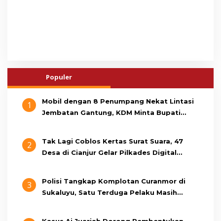
Populer
Mobil dengan 8 Penumpang Nekat Lintasi
1
Jembatan Gantung, KDM Minta Bupati
Cianjur Cari Identitas Pengemudi
Tak Lagi Coblos Kertas Surat Suara, 47
2
Desa di Cianjur Gelar Pilkades Digital
Oktober 2026 Mendatang
Polisi Tangkap Komplotan Curanmor di
3
Sukaluyu, Satu Terduga Pelaku Masih
Berumur 15 Tahun
Kasus Ai Juariah Dorong Pembentukan