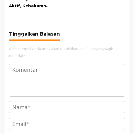
Aktif, Kebakaran
Kembali Melanda
Kawasan Gunung Gede
Pangrango
Tinggalkan Balasan
Alamat email Anda tidak akan dipublikasikan.
Ruas yang wajib
ditandai
*