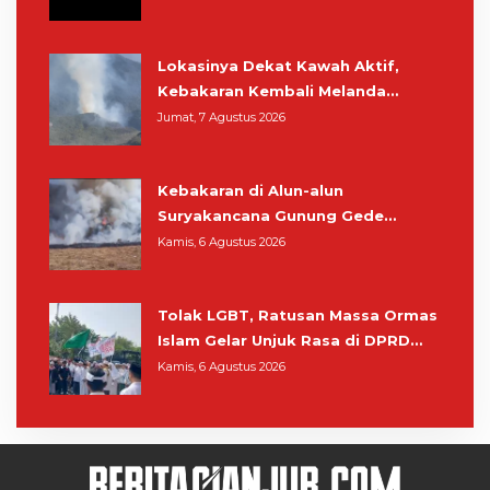
Lokasinya Dekat Kawah Aktif,
Kebakaran Kembali Melanda
Kawasan Gunung Gede Pangrango
Jumat, 7 Agustus 2026
Kebakaran di Alun-alun
Suryakancana Gunung Gede
Pangrango, Relawan dan Warga
Kamis, 6 Agustus 2026
Masih Bersiaga
Tolak LGBT, Ratusan Massa Ormas
Islam Gelar Unjuk Rasa di DPRD
Cianjur
Kamis, 6 Agustus 2026