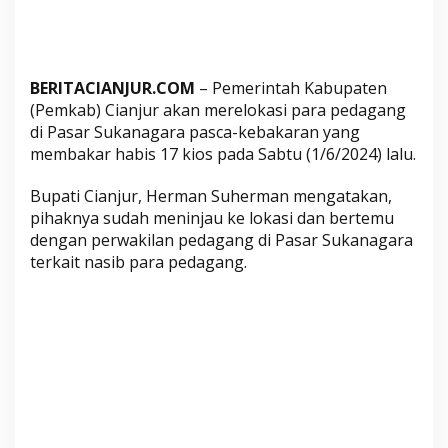
g
P
a
s
BERITACIANJUR.COM
– Pemerintah Kabupaten
a
(Pemkab) Cianjur akan merelokasi para pedagang
r
di Pasar Sukanagara pasca-kebakaran yang
S
membakar habis 17 kios pada Sabtu (1/6/2024) lalu.
u
Bupati Cianjur, Herman Suherman mengatakan,
k
pihaknya sudah meninjau ke lokasi dan bertemu
a
dengan perwakilan pedagang di Pasar Sukanagara
n
terkait nasib para pedagang.
a
g
a
r
a
P
a
s