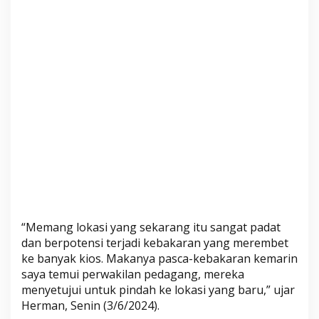
c
a
-
k
e
b
a
k
a
r
a
n
“Memang lokasi yang sekarang itu sangat padat
dan berpotensi terjadi kebakaran yang merembet
ke banyak kios. Makanya pasca-kebakaran kemarin
saya temui perwakilan pedagang, mereka
menyetujui untuk pindah ke lokasi yang baru,” ujar
Herman, Senin (3/6/2024).