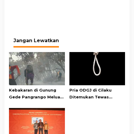
Jangan Lewatkan
Kebakaran di Gunung
Pria ODGJ di Cilaku
Gede Pangrango Meluas,
Ditemukan Tewas
10 Titik Api Baru Muncul
Gantung Diri di Kamar
di Area Kawah Wadon
Mandi