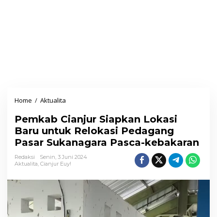
Home
/
Aktualita
P
e
Pemkab Cianjur Siapkan Lokasi
m
Baru untuk Relokasi Pedagang
k
Pasar Sukanagara Pasca-kebakaran
a
b
Redaksi
Senin, 3 Juni 2024
Aktualita
,
Cianjur Euy!
C
i
a
n
j