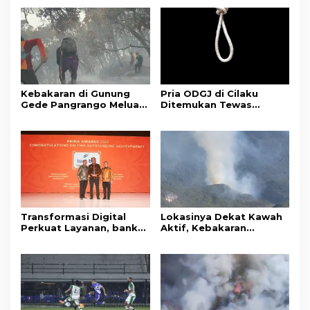
Kebakaran di Gunung
Pria ODGJ di Cilaku
Gede Pangrango Meluas,
Ditemukan Tewas
10 Titik Api Baru Muncul
Gantung Diri di Kamar
di Area Kawah Wadon
Mandi
Transformasi Digital
Lokasinya Dekat Kawah
Perkuat Layanan, bank
Aktif, Kebakaran
bjb Raih Lima Titanium
Kembali Melanda
Awards pada PRIMA
Kawasan Gunung Gede
Awards 2026
Pangrango