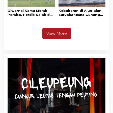
Diwarnai Kartu Merah
Kebakaran di Alun-alun
Peralta, Persib Kalah dari
Suryakancana Gunung
Persebaya Lewat Drama
Gede Pangrango,
Adu Penalti
Relawan dan Warga
Masih Bersiaga
View More