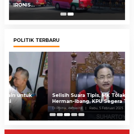
IRONIS…
POLITIK TERBARU
Selisih Suara Tipis, MK Tolak Gugatan
A
Herman-Ibang, KPU Segera Tetapkan
H
Wahyu-Ramzi
S
Di Politik, Aktualita
|
Rabu, 5 Februari 2025
Di 