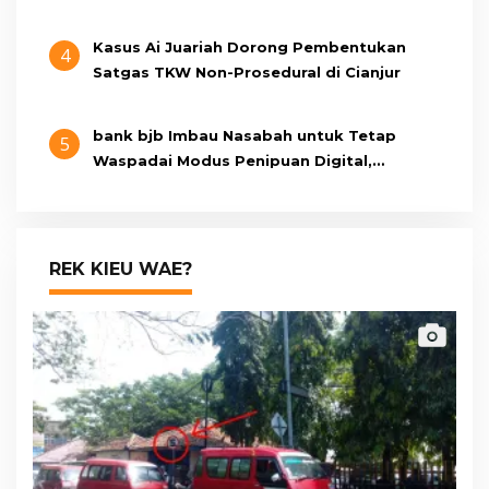
Berumur 15 Tahun
Kasus Ai Juariah Dorong Pembentukan
4
Satgas TKW Non-Prosedural di Cianjur
bank bjb Imbau Nasabah untuk Tetap
5
Waspadai Modus Penipuan Digital,
Pastikan Berkomunikasi Melalui Kanal
Resmi bank bjb
REK KIEU WAE?