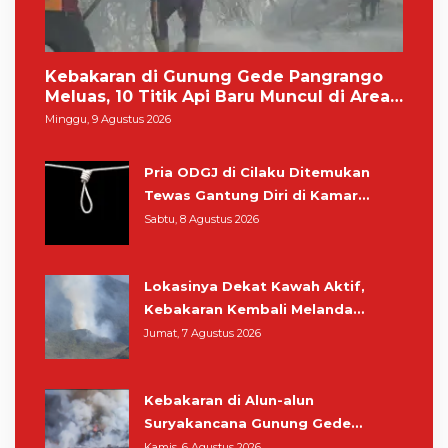
Kebakaran di Gunung Gede Pangrango
Meluas, 10 Titik Api Baru Muncul di Area
Kawah Wadon
Minggu, 9 Agustus 2026
Pria ODGJ di Cilaku Ditemukan
Tewas Gantung Diri di Kamar
Mandi
Sabtu, 8 Agustus 2026
Lokasinya Dekat Kawah Aktif,
Kebakaran Kembali Melanda
Kawasan Gunung Gede Pangrango
Jumat, 7 Agustus 2026
Kebakaran di Alun-alun
Suryakancana Gunung Gede
Pangrango, Relawan dan Warga
Kamis, 6 Agustus 2026