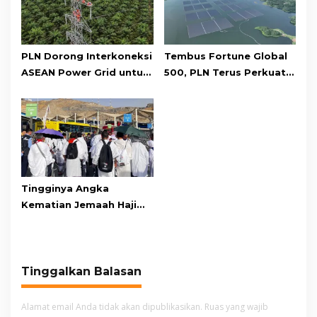
PLN Dorong Interkoneksi
Tembus Fortune Global
ASEAN Power Grid untuk
500, PLN Terus Perkuat
Akselerasi Transisi
Daya Saing di Kancah
Energi Bersih
Dunia
Tingginya Angka
Kematian Jemaah Haji
Disorot, Ini Strategi yang
Bakal Dilancarkan
Kemenkes
Tinggalkan Balasan
Alamat email Anda tidak akan dipublikasikan.
Ruas yang wajib