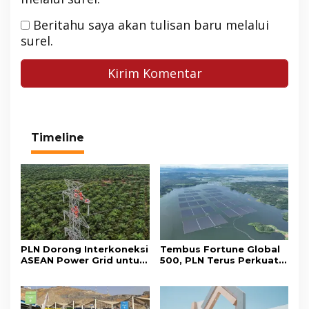
Beritahu saya akan tulisan baru melalui
surel.
Timeline
PLN Dorong Interkoneksi
Tembus Fortune Global
ASEAN Power Grid untuk
500, PLN Terus Perkuat
Akselerasi Transisi
Daya Saing di Kancah
Energi Bersih
Dunia