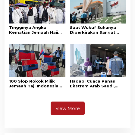
Tingginya Angka
Saat Wukuf Suhunya
Kematian Jemaah Haji
Diperkirakan Sangat
Disorot, Ini Strategi yang
Panas, Jemaah Haji
Bakal Dilancarkan
Diimbau Tak Keluar
Kemenkes
Tenda
100 Slop Rokok Milik
Hadapi Cuaca Panas
Jemaah Haji Indonesia
Ekstrem Arab Saudi,
Disita Bea Cukai Arab
Klinik Kesehatan Haji
Saudi
Indonesia Fokus Cegah
Penyakit Menular dan
Dehidrasi
View More