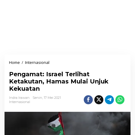
Home
/
Internasional
P
e
Pengamat: Israel Terlihat
n
Ketakutan, Hamas Mulai Unjuk
g
Kekuatan
a
m
Indra Irawan
Senin, 17 Mei 2021
Internasional
a
t
:
I
s