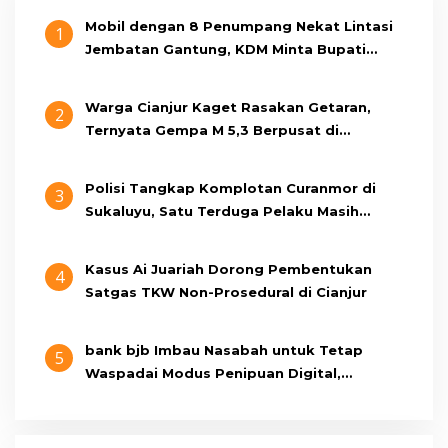
Mobil dengan 8 Penumpang Nekat Lintasi
1
Jembatan Gantung, KDM Minta Bupati
Cianjur Cari Identitas Pengemudi
Warga Cianjur Kaget Rasakan Getaran,
2
Ternyata Gempa M 5,3 Berpusat di
Pangandaran
Polisi Tangkap Komplotan Curanmor di
3
Sukaluyu, Satu Terduga Pelaku Masih
Berumur 15 Tahun
Kasus Ai Juariah Dorong Pembentukan
4
Satgas TKW Non-Prosedural di Cianjur
bank bjb Imbau Nasabah untuk Tetap
5
Waspadai Modus Penipuan Digital,
Pastikan Berkomunikasi Melalui Kanal
Resmi bank bjb