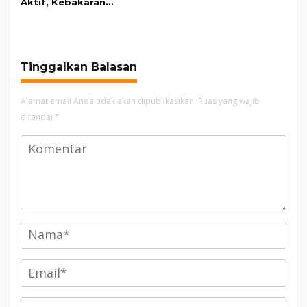
Aktif, Kebakaran
Kembali Melanda
Kawasan Gunung Gede
Pangrango
Tinggalkan Balasan
Alamat email Anda tidak akan dipublikasikan.
Ruas yang wajib
ditandai
*