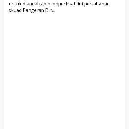
untuk diandalkan memperkuat lini pertahanan
i
skuad Pangeran Biru.
c
i
o
M
a
t
r
i
c
a
r
d
i