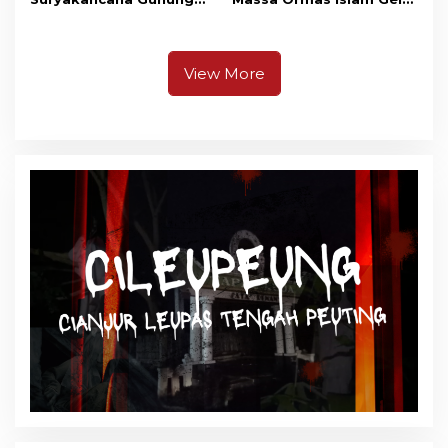
Gede Pangrango,
Unjuk Rasa di DPRD
Relawan dan Warga
Cianjur
Masih Bersiaga
View More