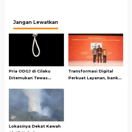
Jangan Lewatkan
Pria ODGJ di Cilaku
Transformasi Digital
Ditemukan Tewas
Perkuat Layanan, bank
Gantung Diri di Kamar
bjb Raih Lima Titanium
Mandi
Awards pada PRIMA
Awards 2026
Lokasinya Dekat Kawah