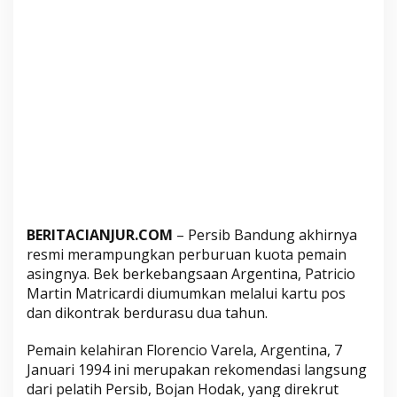
,
W
i
l
u
j
e
n
g
S
u
m
BERITACIANJUR.COM
– Persib Bandung akhirnya
p
resmi merampungkan perburuan kuota pemain
i
asingnya. Bek berkebangsaan Argentina, Patricio
n
Martin Matricardi diumumkan melalui kartu pos
g
dan dikontrak berdurasu dua tahun.
P
a
Pemain kelahiran Florencio Varela, Argentina, 7
Januari 1994 ini merupakan rekomendasi langsung
t
dari pelatih Persib, Bojan Hodak, yang direkrut
r