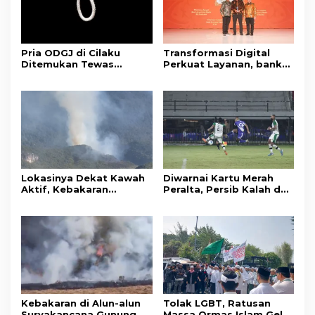
Pria ODGJ di Cilaku
Transformasi Digital
Ditemukan Tewas
Perkuat Layanan, bank
Gantung Diri di Kamar
bjb Raih Lima Titanium
Mandi
Awards pada PRIMA
Awards 2026
Lokasinya Dekat Kawah
Diwarnai Kartu Merah
Aktif, Kebakaran
Peralta, Persib Kalah dari
Kembali Melanda
Persebaya Lewat Drama
Kawasan Gunung Gede
Adu Penalti
Pangrango
Kebakaran di Alun-alun
Tolak LGBT, Ratusan
Suryakancana Gunung
Massa Ormas Islam Gelar