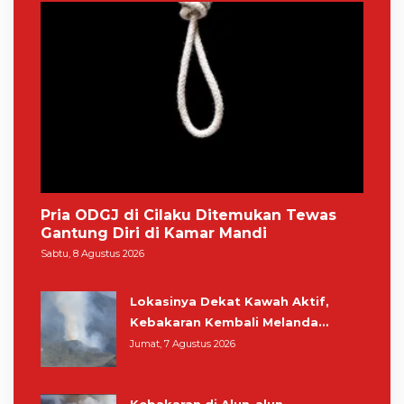
Pria ODGJ di Cilaku Ditemukan Tewas
Gantung Diri di Kamar Mandi
Sabtu, 8 Agustus 2026
Lokasinya Dekat Kawah Aktif,
Kebakaran Kembali Melanda
Kawasan Gunung Gede Pangrango
Jumat, 7 Agustus 2026
Kebakaran di Alun-alun