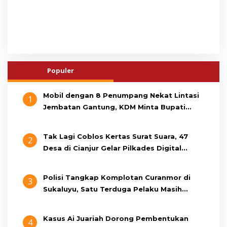
Populer
Mobil dengan 8 Penumpang Nekat Lintasi
1
Jembatan Gantung, KDM Minta Bupati
Cianjur Cari Identitas Pengemudi
Tak Lagi Coblos Kertas Surat Suara, 47
2
Desa di Cianjur Gelar Pilkades Digital
Oktober 2026 Mendatang
Polisi Tangkap Komplotan Curanmor di
3
Sukaluyu, Satu Terduga Pelaku Masih
Berumur 15 Tahun
Kasus Ai Juariah Dorong Pembentukan
4