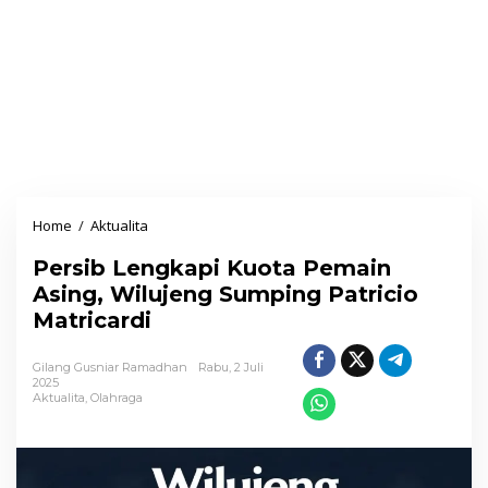
Home
/
Aktualita
P
e
Persib Lengkapi Kuota Pemain
r
Asing, Wilujeng Sumping Patricio
s
Matricardi
i
b
Gilang Gusniar Ramadhan
Rabu, 2 Juli
L
2025
Aktualita
,
Olahraga
e
n
g
k