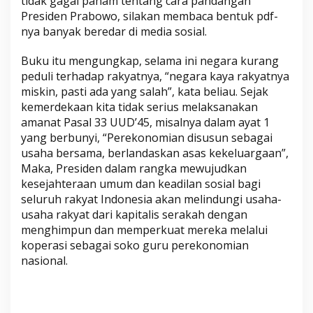
tidak gagal paham tentang cara pandangan
s
Presiden Prabowo, silakan membaca bentuk pdf-
i
nya banyak beredar di media sosial.
a
l
Buku itu mengungkap, selama ini negara kurang
peduli terhadap rakyatnya, “negara kaya rakyatnya
miskin, pasti ada yang salah”, kata beliau. Sejak
kemerdekaan kita tidak serius melaksanakan
amanat Pasal 33 UUD’45, misalnya dalam ayat 1
yang berbunyi, “Perekonomian disusun sebagai
usaha bersama, berlandaskan asas kekeluargaan”,
Maka, Presiden dalam rangka mewujudkan
kesejahteraan umum dan keadilan sosial bagi
seluruh rakyat Indonesia akan melindungi usaha-
usaha rakyat dari kapitalis serakah dengan
menghimpun dan memperkuat mereka melalui
koperasi sebagai soko guru perekonomian
nasional.