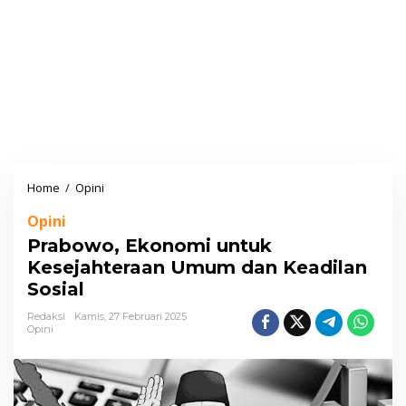
Home
/
Opini
P
r
Opini
a
Prabowo, Ekonomi untuk
b
Kesejahteraan Umum dan Keadilan
o
Sosial
w
o
Redaksi
Kamis, 27 Februari 2025
Opini
,
E
k
o