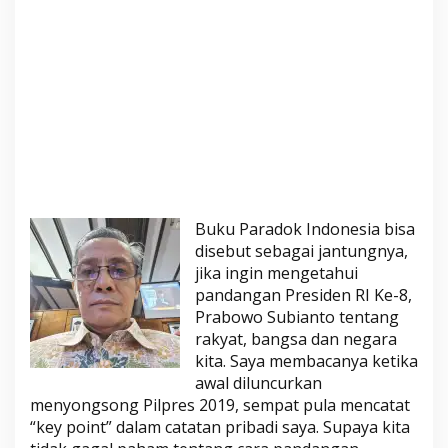
a
a
n
U
m
u
m
d
a
n
Buku Paradok Indonesia bisa
K
disebut sebagai jantungnya,
e
jika ingin mengetahui
a
pandangan Presiden RI Ke-8,
d
Prabowo Subianto tentang
i
rakyat, bangsa dan negara
l
kita. Saya membacanya ketika
a
awal diluncurkan
n
menyongsong Pilpres 2019, sempat pula mencatat
S
“key point” dalam catatan pribadi saya. Supaya kita
o