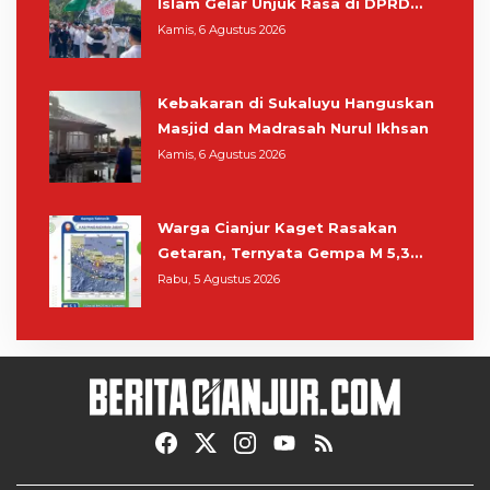
Islam Gelar Unjuk Rasa di DPRD
Cianjur
Kamis, 6 Agustus 2026
Kebakaran di Sukaluyu Hanguskan
Masjid dan Madrasah Nurul Ikhsan
Kamis, 6 Agustus 2026
Warga Cianjur Kaget Rasakan
Getaran, Ternyata Gempa M 5,3
Berpusat di Pangandaran
Rabu, 5 Agustus 2026