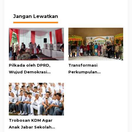
Jangan Lewatkan
Pilkada oleh DPRD,
Transformasi
Wujud Demokrasi
Perkumpulan
Konstitusional
Masyarakat Kepulauan
Riau di Jawa Barat
Trobosan KDM Agar
Anak Jabar Sekolah