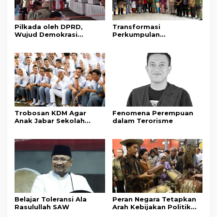
Pilkada oleh DPRD,
Transformasi
Wujud Demokrasi
Perkumpulan
Konstitusional
Masyarakat Kepulauan
Riau di Jawa Barat
Trobosan KDM Agar
Fenomena Perempuan
Anak Jabar Sekolah
dalam Terorisme
Berujung di PTUN
Belajar Toleransi Ala
Peran Negara Tetapkan
Rasulullah SAW
Arah Kebijakan Politik
Hukum dalam Jabarkan