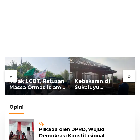
«
»
n
Kebakaran di
Pria ODGJ di Cilaku
Sukaluyu
Ditemukan Tewas
Hanguskan Masjid
Gantung Diri di
dan Madrasah Nurul
Kamar Mandi
Ikhsan
Opini
Opini
Pilkada oleh DPRD, Wujud
Demokrasi Konstitusional