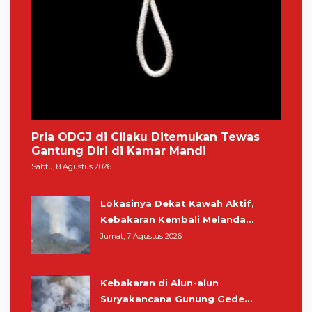
Pria ODGJ di Cilaku Ditemukan Tewas
Gantung Diri di Kamar Mandi
Sabtu, 8 Agustus 2026
Lokasinya Dekat Kawah Aktif,
Kebakaran Kembali Melanda
Kawasan Gunung Gede Pangrango
Jumat, 7 Agustus 2026
Kebakaran di Alun-alun
Suryakancana Gunung Gede