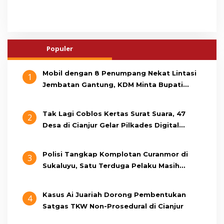
Populer
Mobil dengan 8 Penumpang Nekat Lintasi
1
Jembatan Gantung, KDM Minta Bupati
Cianjur Cari Identitas Pengemudi
Tak Lagi Coblos Kertas Surat Suara, 47
2
Desa di Cianjur Gelar Pilkades Digital
Oktober 2026 Mendatang
Polisi Tangkap Komplotan Curanmor di
3
Sukaluyu, Satu Terduga Pelaku Masih
Berumur 15 Tahun
Kasus Ai Juariah Dorong Pembentukan
4
Satgas TKW Non-Prosedural di Cianjur