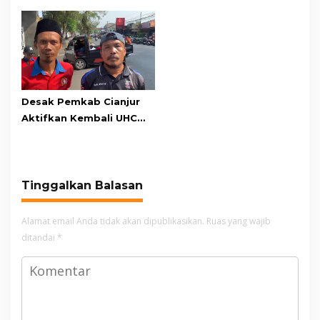
Pangeran Biru Raih Gelar
Ternyata Gempa M 5,3
Juara Piala Presiden
Berpusat di
Kedua
Pangandaran
Desak Pemkab Cianjur
Aktifkan Kembali UHC
Prioritas, Puluhan Warga
Unjuk Rasa di Pendopo
Tinggalkan Balasan
Alamat email Anda tidak akan dipublikasikan.
Ruas yang wajib
ditandai
*