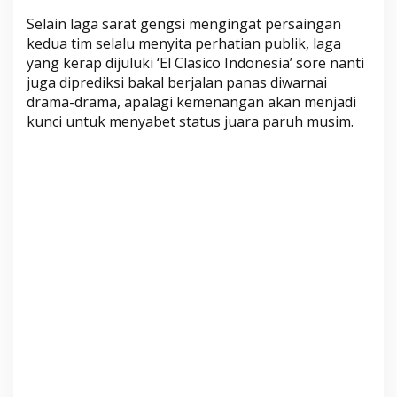
a
Selain laga sarat gengsi mengingat persaingan
P
kedua tim selalu menyita perhatian publik, laga
a
yang kerap dijuluki ‘El Clasico Indonesia’ sore nanti
r
juga diprediksi bakal berjalan panas diwarnai
u
drama-drama, apalagi kemenangan akan menjadi
h
kunci untuk menyabet status juara paruh musim.
M
u
s
i
m