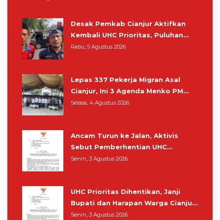
Desak Pemkab Cianjur Aktifkan
Kembali UHC Prioritas, Puluhan
Warga Unjuk Rasa di Pendopo
Rabu, 5 Agustus 2026
Lepas 337 Pekerja Migran Asal
Cianjur, Ini 3 Agenda Menko PM
Muhaimin di Kota Santri
Selasa, 4 Agustus 2026
Ancam Turun ke Jalan, Aktivis
Sebut Pemberhentian UHC
Prioritas Rampas Hak Hidup
Senin, 3 Agustus 2026
Masyarakat Cianjur
UHC Prioritas Dihentikan, Janji
Bupati dan Harapan Warga Cianjur
Berobat Gratis Cukup Tunjukkan
Senin, 3 Agustus 2026