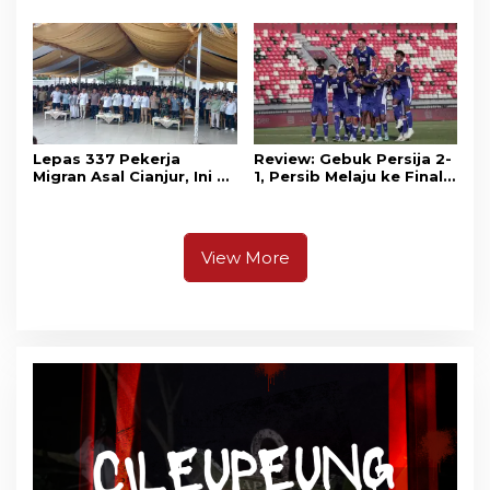
Unjuk Rasa di Pendopo
Keuangan
Lepas 337 Pekerja
Review: Gebuk Persija 2-
Migran Asal Cianjur, Ini 3
1, Persib Melaju ke Final
Agenda Menko PM
Piala Presiden 2026
Muhaimin di Kota Santri
View More