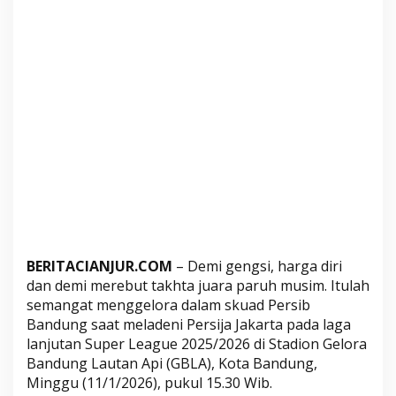
g
s
i
,
H
a
r
g
a
D
i
r
i
BERITACIANJUR.COM
– Demi gengsi, harga diri
d
dan demi merebut takhta juara paruh musim. Itulah
a
semangat menggelora dalam skuad Persib
n
Bandung saat meladeni Persija Jakarta pada laga
J
lanjutan Super League 2025/2026 di Stadion Gelora
u
Bandung Lautan Api (GBLA), Kota Bandung,
a
Minggu (11/1/2026), pukul 15.30 Wib.
r