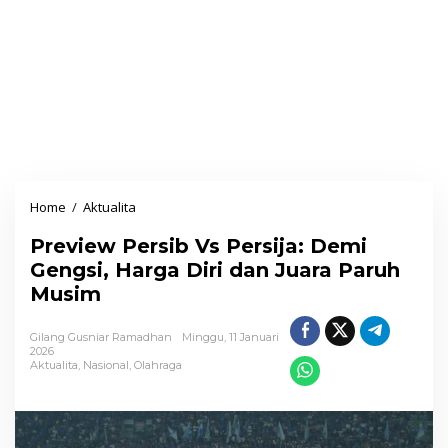
Home
/
Aktualita
P
r
Preview Persib Vs Persija: Demi
e
Gengsi, Harga Diri dan Juara Paruh
v
Musim
i
e
Gilang Gusniar Ramadhan
Minggu, 11 Januari
w
2026
Aktualita
,
Nasional
,
Olahraga
P
e
r
s