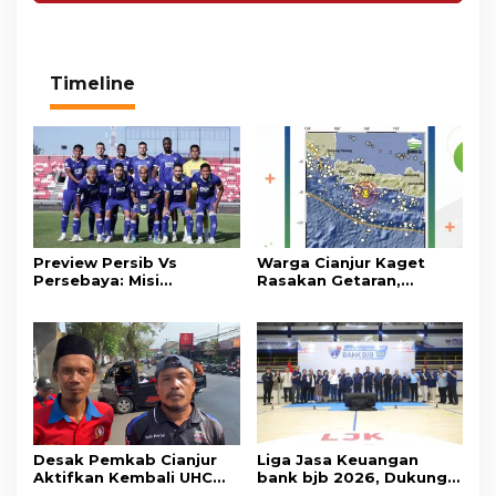
Timeline
Preview Persib Vs
Warga Cianjur Kaget
Persebaya: Misi
Rasakan Getaran,
Pangeran Biru Raih Gelar
Ternyata Gempa M 5,3
Juara Piala Presiden
Berpusat di
Kedua
Pangandaran
Desak Pemkab Cianjur
Liga Jasa Keuangan
Aktifkan Kembali UHC
bank bjb 2026, Dukung
Prioritas, Puluhan Warga
Kolaborasi Industri Jasa