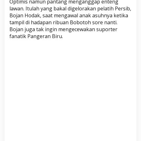
Optimis namun pantang menganggap enteng
B
lawan. Itulah yang bakal digelorakan pelatih Persib,
L
Bojan Hodak, saat mengawal anak asuhnya ketika
A
tampil di hadapan ribuan Bobotoh sore nanti.
,
Bojan juga tak ingin mengecewakan suporter
G
fanatik Pangeran Biru.
a
s
k
e
u
n
S
i
b
!