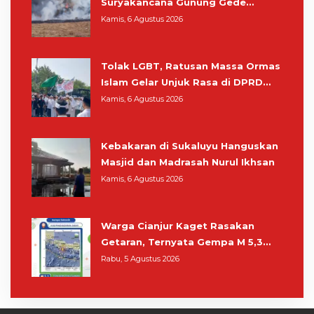
Suryakancana Gunung Gede
Pangrango, Relawan dan Warga
Kamis, 6 Agustus 2026
Masih Bersiaga
Tolak LGBT, Ratusan Massa Ormas
Islam Gelar Unjuk Rasa di DPRD
Cianjur
Kamis, 6 Agustus 2026
Kebakaran di Sukaluyu Hanguskan
Masjid dan Madrasah Nurul Ikhsan
Kamis, 6 Agustus 2026
Warga Cianjur Kaget Rasakan
Getaran, Ternyata Gempa M 5,3
Berpusat di Pangandaran
Rabu, 5 Agustus 2026