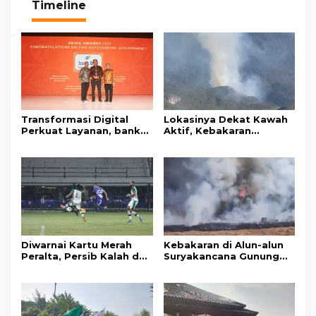
Timeline
Transformasi Digital
Lokasinya Dekat Kawah
Perkuat Layanan, bank
Aktif, Kebakaran
bjb Raih Lima Titanium
Kembali Melanda
Awards pada PRIMA
Kawasan Gunung Gede
Awards 2026
Pangrango
Diwarnai Kartu Merah
Kebakaran di Alun-alun
Peralta, Persib Kalah dari
Suryakancana Gunung
Persebaya Lewat Drama
Gede Pangrango,
Adu Penalti
Relawan dan Warga
Masih Bersiaga