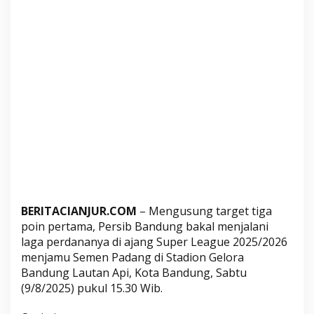
a
r
T
i
g
a
P
o
i
n
P
e
r
BERITACIANJUR.COM
– Mengusung target tiga
d
poin pertama, Persib Bandung bakal menjalani
a
laga perdananya di ajang Super League 2025/2026
n
menjamu Semen Padang di Stadion Gelora
a
Bandung Lautan Api, Kota Bandung, Sabtu
d
(9/8/2025) pukul 15.30 Wib.
i
G