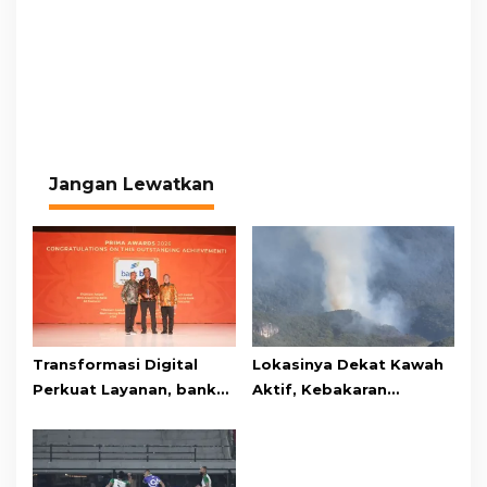
Jangan Lewatkan
Transformasi Digital
Lokasinya Dekat Kawah
Perkuat Layanan, bank
Aktif, Kebakaran
bjb Raih Lima Titanium
Kembali Melanda
Awards pada PRIMA
Kawasan Gunung Gede
Awards 2026
Pangrango