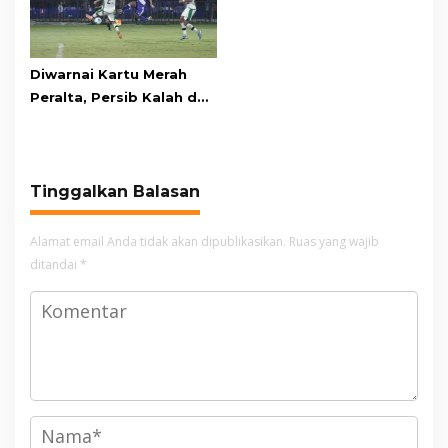
Diwarnai Kartu Merah
Peralta, Persib Kalah dari
Persebaya Lewat Drama
Adu Penalti
Tinggalkan Balasan
Alamat email Anda tidak akan dipublikasikan.
Ruas yang wajib
ditandai
*