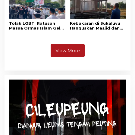
Tolak LGBT, Ratusan
Kebakaran di Sukaluyu
Massa Ormas Islam Gelar
Hanguskan Masjid dan
Unjuk Rasa di DPRD
Madrasah Nurul Ikhsan
Cianjur
View More