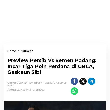
Home
/
Aktualita
P
r
Preview Persib Vs Semen Padang:
e
Incar Tiga Poin Perdana di GBLA,
v
Gaskeun Sib!
i
e
Gilang Gusniar Ramadhan
Sabtu, 9 Agustus
w
2025
Aktualita
,
Nasional
,
Olahraga
P
e
r
s