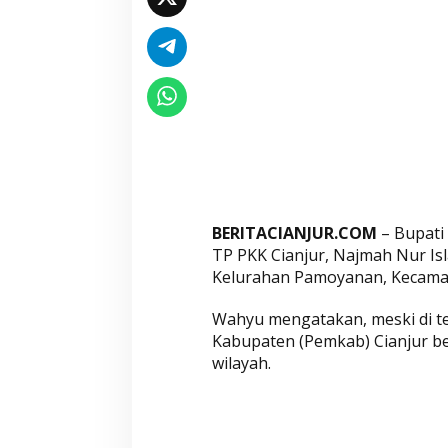
r
P
a
s
t
i
k
a
n
P
BERITACIANJUR.COM
– Bupati
e
TP PKK Cianjur, Najmah Nur Is
m
Kelurahan Pamoyanan, Kecamata
b
a
Wahyu mengatakan, meski di t
n
Kabupaten (Pemkab) Cianjur b
g
wilayah.
u
n
a