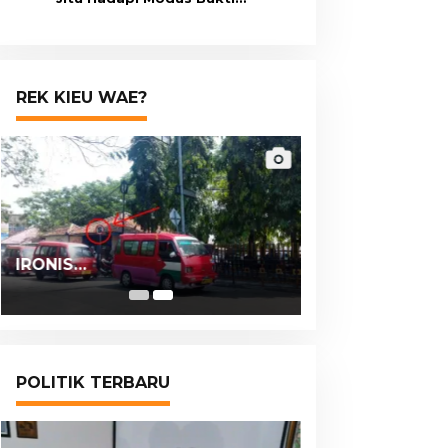
Transfer Palsu
REK KIEU WAE?
IRONIS…
POLITIK TERBARU