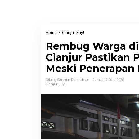
Home
/
Cianjur Euy!
R
e
Rembug Warga di
m
b
Cianjur Pastikan
u
Meski Penerapan E
g
W
Gilang Gusniar Ramadhan
Jumat, 12 Juni 2026
a
Cianjur Euy!
r
g
a
d
i
P
a