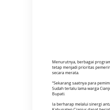
n
B
e
r
j
a
l
a
n
M
e
Menurutnya, berbagai progra
s
tetap menjadi prioritas pemer
k
secara merata.
i
P
“Sekarang saatnya para pemimp
e
Sudah terlalu lama warga Cia
n
Bupati.
e
r
Ia berharap melalui sinergi a
a
Kabupaten Cianjur dapat berja