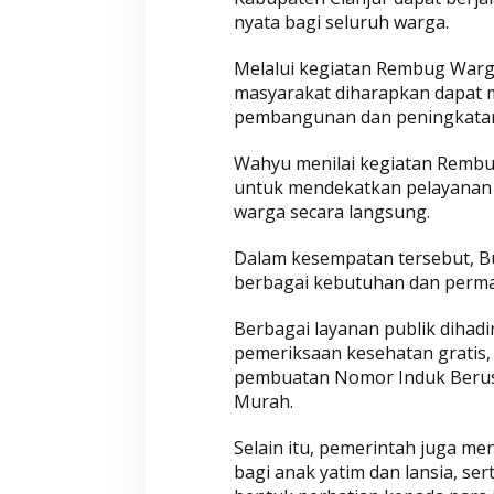
p
nyata bagi seluruh warga.
a
n
Melalui kegiatan Rembug Warga
masyarakat diharapkan dapat 
E
pembangunan dan peningkatan 
f
i
Wahyu menilai kegiatan Rembu
s
untuk mendekatkan pelayanan 
i
warga secara langsung.
e
n
Dalam kesempatan tersebut, B
s
berbagai kebutuhan dan perma
i
Berbagai layanan publik dihadi
pemeriksaan kesehatan gratis, 
pembuatan Nomor Induk Berus
Murah.
Selain itu, pemerintah juga m
bagi anak yatim dan lansia, s