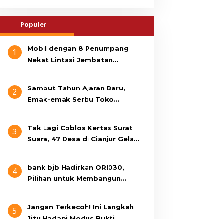
Populer
Mobil dengan 8 Penumpang
1
Nekat Lintasi Jembatan
Gantung, KDM Minta Bupati
Cianjur Cari Identitas
Sambut Tahun Ajaran Baru,
2
Pengemudi
Emak-emak Serbu Toko
Seragam di Jalan Siti Jenab
Tak Lagi Coblos Kertas Surat
3
Suara, 47 Desa di Cianjur Gelar
Pilkades Digital Oktober 2026
Mendatang
bank bjb Hadirkan ORI030,
4
Pilihan untuk Membangun
Masa Depan Lebih Sejahtera
Jangan Terkecoh! Ini Langkah
5
Jitu Hadapi Modus Bukti