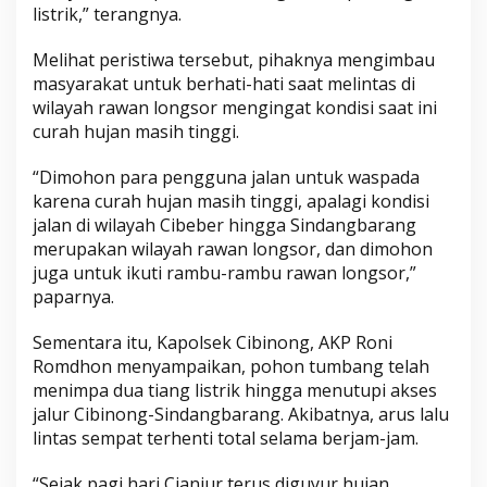
listrik,” terangnya.
m
b
Melihat peristiwa tersebut, pihaknya mengimbau
a
masyarakat untuk berhati-hati saat melintas di
l
wilayah rawan longsor mengingat kondisi saat ini
i
curah hujan masih tinggi.
N
o
“Dimohon para pengguna jalan untuk waspada
r
karena curah hujan masih tinggi, apalagi kondisi
m
jalan di wilayah Cibeber hingga Sindangbarang
a
merupakan wilayah rawan longsor, dan dimohon
l
juga untuk ikuti rambu-rambu rawan longsor,”
paparnya.
Sementara itu, Kapolsek Cibinong, AKP Roni
Romdhon menyampaikan, pohon tumbang telah
menimpa dua tiang listrik hingga menutupi akses
jalur Cibinong-Sindangbarang. Akibatnya, arus lalu
lintas sempat terhenti total selama berjam-jam.
“Sejak pagi hari Cianjur terus diguyur hujan,