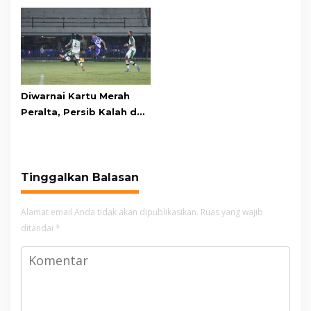
Awards pada PRIMA
Kawasan Gunung Gede
Awards 2026
Pangrango
Diwarnai Kartu Merah
Peralta, Persib Kalah dari
Persebaya Lewat Drama
Adu Penalti
Tinggalkan Balasan
Alamat email Anda tidak akan dipublikasikan.
Ruas yang wajib
ditandai
*