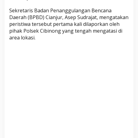
,
Sekretaris Badan Penanggulangan Bencana
A
Daerah (BPBD) Cianjur, Asep Sudrajat, mengatakan
k
peristiwa tersebut pertama kali dilaporkan oleh
s
pihak Polsek Cibinong yang tengah mengatasi di
e
area lokasi.
s
P
e
n
g
h
u
b
u
n
g
C
i
a