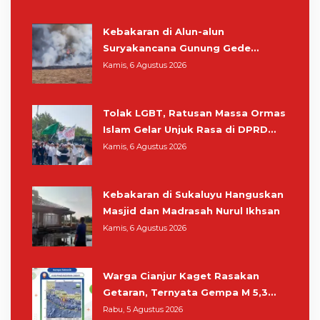
Kebakaran di Alun-alun
Suryakancana Gunung Gede
Pangrango, Relawan dan Warga
Kamis, 6 Agustus 2026
Masih Bersiaga
Tolak LGBT, Ratusan Massa Ormas
Islam Gelar Unjuk Rasa di DPRD
Cianjur
Kamis, 6 Agustus 2026
Kebakaran di Sukaluyu Hanguskan
Masjid dan Madrasah Nurul Ikhsan
Kamis, 6 Agustus 2026
Warga Cianjur Kaget Rasakan
Getaran, Ternyata Gempa M 5,3
Berpusat di Pangandaran
Rabu, 5 Agustus 2026