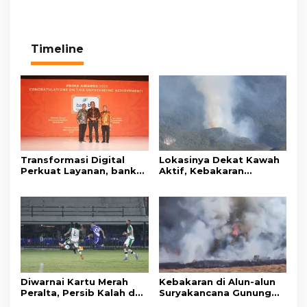
Timeline
Transformasi Digital
Lokasinya Dekat Kawah
Perkuat Layanan, bank
Aktif, Kebakaran
bjb Raih Lima Titanium
Kembali Melanda
Awards pada PRIMA
Kawasan Gunung Gede
Awards 2026
Pangrango
Diwarnai Kartu Merah
Kebakaran di Alun-alun
Peralta, Persib Kalah dari
Suryakancana Gunung
Persebaya Lewat Drama
Gede Pangrango,