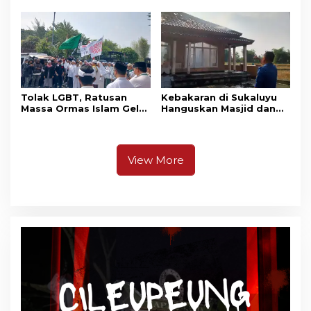
Adu Penalti
Relawan dan Warga
Masih Bersiaga
Tolak LGBT, Ratusan
Kebakaran di Sukaluyu
Massa Ormas Islam Gelar
Hanguskan Masjid dan
Unjuk Rasa di DPRD
Madrasah Nurul Ikhsan
Cianjur
View More