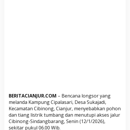
n
T
i
a
n
g
L
i
s
t
r
i
k
T
u
BERITACIANJUR.COM
– Bencana longsor yang
m
melanda Kampung Cipalasari, Desa Sukajadi,
b
Kecamatan Cibinong, Cianjur, menyebabkan pohon
a
dan tiang listrik tumbang dan menutupi akses jalur
n
Cibinong-Sindangbarang, Senin (12/1/2026),
g
sekitar pukul 06.00 Wib.