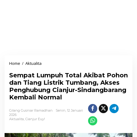
Home
/
Aktualita
S
e
Sempat Lumpuh Total Akibat Pohon
m
dan Tiang Listrik Tumbang, Akses
p
Penghubung Cianjur-Sindangbarang
a
Kembali Normal
t
L
Gilang Gusniar Ramadhan
Senin, 12 Januari
u
2026
Aktualita
,
Cianjur Euy!
m
p
u