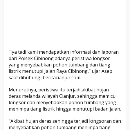
n
j
u
r
-
S
i
n
“Iya tadi kami mendapatkan informasi dan laporan
d
dari Polsek Cibinong adanya peristiwa longsor
a
yang menyebabkan pohon tumbang dan tiang
n
listrik menutupi Jalan Raya Cibinong,” ujar Asep
g
saat dihubungi beritacianjur.com.
b
a
Menurutnya, peristiwa itu terjadi akibat hujan
r
deras melanda wilayah Cianjur, sehingga memicu
a
longsor dan menyebabkan pohon tumbang yang
n
menimpa tiang listrik hingga menutupi badan jalan.
g
“Akibat hujan deras sehingga terjadi longsoran dan
K
menyebabkan pohon tumbang menimpa tiang
e