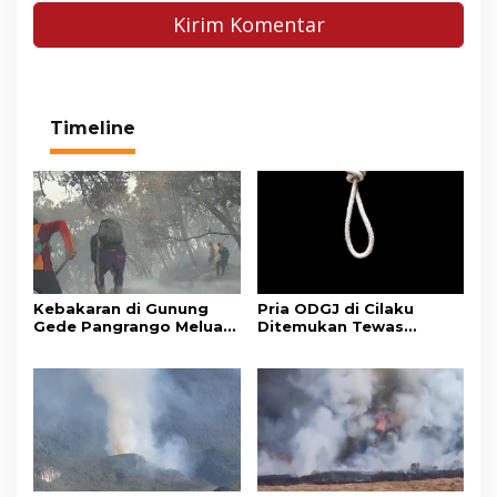
Timeline
Kebakaran di Gunung
Pria ODGJ di Cilaku
Gede Pangrango Meluas,
Ditemukan Tewas
10 Titik Api Baru Muncul
Gantung Diri di Kamar
di Area Kawah Wadon
Mandi