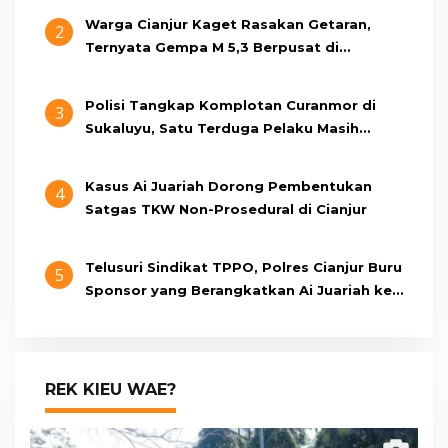
Warga Cianjur Kaget Rasakan Getaran,
2
Ternyata Gempa M 5,3 Berpusat di
Pangandaran
Polisi Tangkap Komplotan Curanmor di
3
Sukaluyu, Satu Terduga Pelaku Masih
Berumur 15 Tahun
Kasus Ai Juariah Dorong Pembentukan
4
Satgas TKW Non-Prosedural di Cianjur
Telusuri Sindikat TPPO, Polres Cianjur Buru
5
Sponsor yang Berangkatkan Ai Juariah ke
Libya Secara Ilegal
REK KIEU WAE?