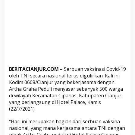
j
u
r
S
a
s
a
r
W
a
BERITACIANJUR.COM
– Serbuan vaksinasi Covid-19
r
oleh TNI secara nasional terus digulirkan. Kali ini
g
Kodim 0608/Cianjur yang bekerjasama dengan
a
Artha Graha Peduli menyasar sebanyak 500 warga
C
di wilayah Kecamatan Cipanas, Kabupaten Cianjur,
i
yang berlangsung di Hotel Palace, Kamis
p
(22/7/2021).
a
n
“Hari ini merupakan bagian dari serbuan vaksina
a
nasional, yang mana kerjasama antara TNI dengan
s
pihak Artha Graha peduli di Hotel Palace Cipanas