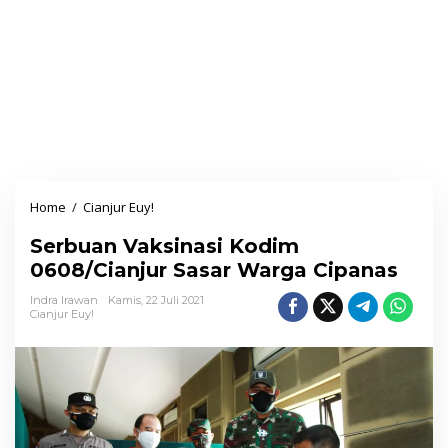
Home
/
Cianjur Euy!
S
e
Serbuan Vaksinasi Kodim
r
0608/Cianjur Sasar Warga Cipanas
b
u
Indra Irawan
Kamis, 22 Juli 2021
Cianjur Euy!
a
n
V
a
k
s