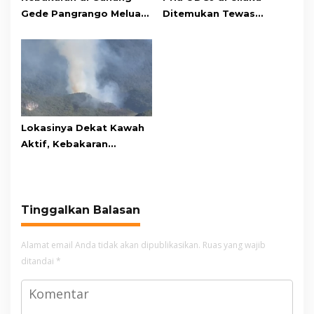
Gede Pangrango Meluas,
Ditemukan Tewas
10 Titik Api Baru Muncul
Gantung Diri di Kamar
di Area Kawah Wadon
Mandi
Lokasinya Dekat Kawah
Aktif, Kebakaran
Kembali Melanda
Kawasan Gunung Gede
Pangrango
Tinggalkan Balasan
Alamat email Anda tidak akan dipublikasikan.
Ruas yang wajib
ditandai
*