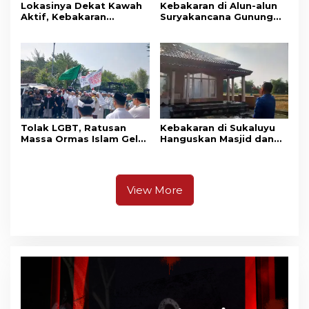
Lokasinya Dekat Kawah
Kebakaran di Alun-alun
Aktif, Kebakaran
Suryakancana Gunung
Kembali Melanda
Gede Pangrango,
Kawasan Gunung Gede
Relawan dan Warga
Pangrango
Masih Bersiaga
Tolak LGBT, Ratusan
Kebakaran di Sukaluyu
Massa Ormas Islam Gelar
Hanguskan Masjid dan
Unjuk Rasa di DPRD
Madrasah Nurul Ikhsan
Cianjur
View More