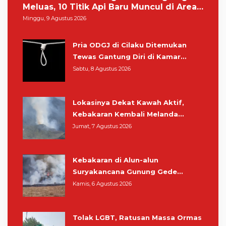
Meluas, 10 Titik Api Baru Muncul di Area
Kawah Wadon
Minggu, 9 Agustus 2026
Pria ODGJ di Cilaku Ditemukan
Tewas Gantung Diri di Kamar
Mandi
Sabtu, 8 Agustus 2026
Lokasinya Dekat Kawah Aktif,
Kebakaran Kembali Melanda
Kawasan Gunung Gede Pangrango
Jumat, 7 Agustus 2026
Kebakaran di Alun-alun
Suryakancana Gunung Gede
Pangrango, Relawan dan Warga
Kamis, 6 Agustus 2026
Masih Bersiaga
Tolak LGBT, Ratusan Massa Ormas