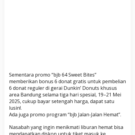
n
j
a
H
e
m
a
t
Sementara promo “bjb 64 Sweet Bites”
memberikan bonus 6 donat gratis untuk pembelian
6 donat reguler di gerai Dunkin’ Donuts khusus
area Bandung selama tiga hari spesial, 19–21 Mei
2025, cukup bayar setengah harga, dapat satu
lusin!.
Ada juga promo program “bjb Jalan-Jalan Hemat”.
Nasabah yang ingin menikmati liburan hemat bisa
mendapatkan diskon untuk tiket masuk ke