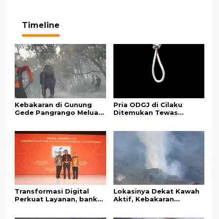
Timeline
Kebakaran di Gunung
Pria ODGJ di Cilaku
Gede Pangrango Meluas,
Ditemukan Tewas
10 Titik Api Baru Muncul
Gantung Diri di Kamar
di Area Kawah Wadon
Mandi
Transformasi Digital
Lokasinya Dekat Kawah
Perkuat Layanan, bank
Aktif, Kebakaran
bjb Raih Lima Titanium
Kembali Melanda
Awards pada PRIMA
Kawasan Gunung Gede