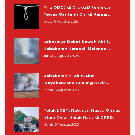
Pria ODGJ di Cilaku Ditemukan
Tewas Gantung Diri di Kamar
Mandi
Sabtu, 8 Agustus 2026
Lokasinya Dekat Kawah Aktif,
Kebakaran Kembali Melanda
Kawasan Gunung Gede Pangrango
Jumat, 7 Agustus 2026
Kebakaran di Alun-alun
Suryakancana Gunung Gede
Pangrango, Relawan dan Warga
Kamis, 6 Agustus 2026
Masih Bersiaga
Tolak LGBT, Ratusan Massa Ormas
Islam Gelar Unjuk Rasa di DPRD
Cianjur
Kamis, 6 Agustus 2026