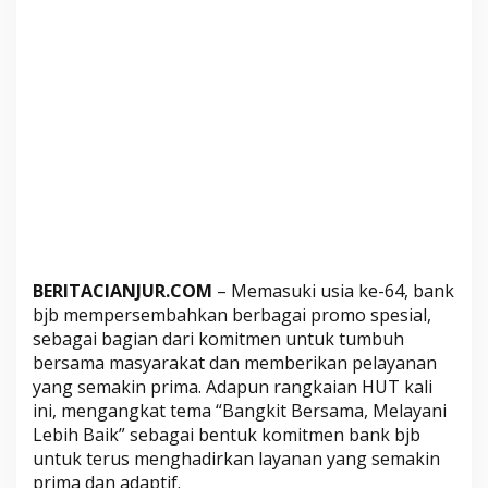
w
a
,
M
u
l
a
i
D
i
s
k
BERITACIANJUR.COM
– Memasuki usia ke-64, bank
o
bjb mempersembahkan berbagai promo spesial,
n
sebagai bagian dari komitmen untuk tumbuh
L
bersama masyarakat dan memberikan pelayanan
i
yang semakin prima. Adapun rangkaian HUT kali
b
ini, mengangkat tema “Bangkit Bersama, Melayani
u
Lebih Baik” sebagai bentuk komitmen bank bjb
r
untuk terus menghadirkan layanan yang semakin
a
prima dan adaptif.