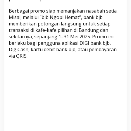
n
Berbagai promo siap memanjakan nasabah setia.
,
Misal, melalui “bjb Ngopi Hemat”, bank bjb
K
memberikan potongan langsung untuk setiap
u
transaksi di kafe-kafe pilihan di Bandung dan
l
sekitarnya, sepanjang 1–31 Mei 2025. Promo ini
i
berlaku bagi pengguna aplikasi DIGI bank bjb,
n
DigiCash, kartu debit bank bjb, atau pembayaran
e
via QRIS.
r
h
i
n
g
g
a
B
e
l
a