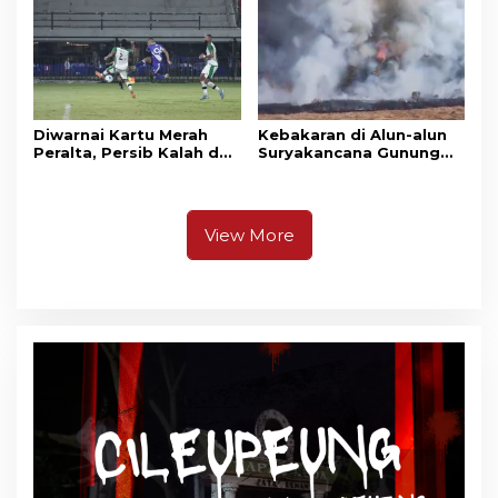
Awards 2026
Pangrango
Diwarnai Kartu Merah
Kebakaran di Alun-alun
Peralta, Persib Kalah dari
Suryakancana Gunung
Persebaya Lewat Drama
Gede Pangrango,
Adu Penalti
Relawan dan Warga
Masih Bersiaga
View More