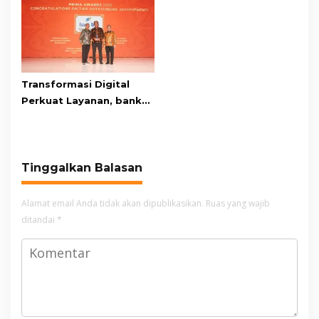
di Area Kawah Wadon
Mandi
Transformasi Digital
Perkuat Layanan, bank
bjb Raih Lima Titanium
Awards pada PRIMA
Awards 2026
Tinggalkan Balasan
Alamat email Anda tidak akan dipublikasikan.
Ruas yang wajib
ditandai
*