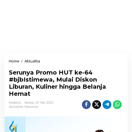
Home
/
Aktualita
S
e
Serunya Promo HUT ke-64
r
#bjbIstimewa, Mulai Diskon
u
Liburan, Kuliner hingga Belanja
n
Hemat
y
a
Redaksi
Selasa, 20 Mei 2025
Aktualita
,
Nasional
P
r
o
m