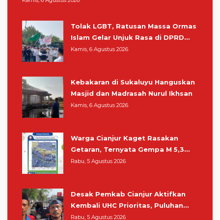
Kamis, 6 Agustus 2026
Tolak LGBT, Ratusan Massa Ormas
Islam Gelar Unjuk Rasa di DPRD
Cianjur
Kamis, 6 Agustus 2026
Kebakaran di Sukaluyu Hanguskan
Masjid dan Madrasah Nurul Ikhsan
Kamis, 6 Agustus 2026
Warga Cianjur Kaget Rasakan
Getaran, Ternyata Gempa M 5,3
Berpusat di Pangandaran
Rabu, 5 Agustus 2026
Desak Pemkab Cianjur Aktifkan
Kembali UHC Prioritas, Puluhan
Warga Unjuk Rasa di Pendopo
Rabu, 5 Agustus 2026