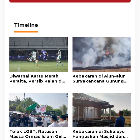
Timeline
Diwarnai Kartu Merah
Kebakaran di Alun-alun
Peralta, Persib Kalah dari
Suryakancana Gunung
Persebaya Lewat Drama
Gede Pangrango,
Adu Penalti
Relawan dan Warga
Masih Bersiaga
Tolak LGBT, Ratusan
Kebakaran di Sukaluyu
Massa Ormas Islam Gelar
Hanguskan Masjid dan