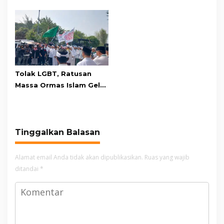
Persebaya Lewat Drama
Gede Pangrango,
Adu Penalti
Relawan dan Warga
Masih Bersiaga
Tolak LGBT, Ratusan
Massa Ormas Islam Gelar
Unjuk Rasa di DPRD
Cianjur
Tinggalkan Balasan
Alamat email Anda tidak akan dipublikasikan.
Ruas yang wajib
ditandai
*