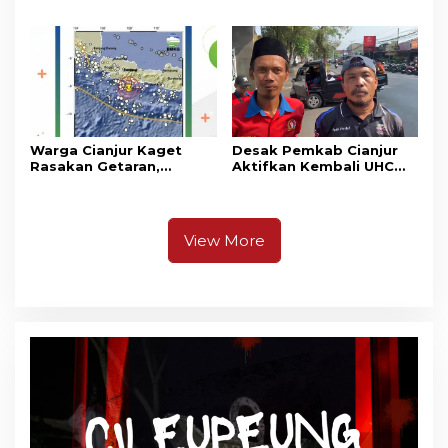
Unjuk Rasa di DPRD
Madrasah Nurul Ikhsan
Cianjur
Warga Cianjur Kaget
Desak Pemkab Cianjur
Rasakan Getaran,
Aktifkan Kembali UHC
Ternyata Gempa M 5,3
Prioritas, Puluhan Warga
Berpusat di
Unjuk Rasa di Pendopo
Pangandaran
View More