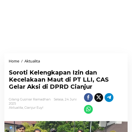
Home
/
Aktualita
S
o
Soroti Kelengkapan Izin dan
r
Kecelakaan Maut di PT LLI, CAS
o
Gelar Aksi di DPRD Cianjur
t
i
Gilang Gusniar Ramadhan
Selasa, 24 Juni
K
2025
Aktualita
,
Cianjur Euy!
e
l
e
n