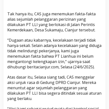
u
r
Tak hanya itu, CAS juga menemukan fakta-fakta
alias sejumlah pelanggaran perizinan yang
dilakukan PT LLI yang berlokasi di Jalan Perintis
Kemerdekaan, Desa Sukamaju, Cianjur tersebut.
“Dugaan atau kabarnya, kecelakaan terjadi tidak
hanya sekali. Selain adanya kecelakaan yang diduga
tidak melindungi pekerjanya, kami juga
menemukan fakta bahwa PT Lianhua ini belum
mengantongi kelengkapan izin,“ ujarnya saat
dihubungi beritacianjur.com, Selasa (24/6/2025).
Atas dasar itu, Selasa siang tadi, CAS menggelar
aksi unjuk rasa di Gedung DPRD Cianjur. Mereka
menuntut agar sejumlah pelanggaran yang
dilakukan PT LLI bisa segera ditindak sesuai aturan
yang berlaku.
“Aksi kami sebagai wujud nyata dari kontrol sosial.