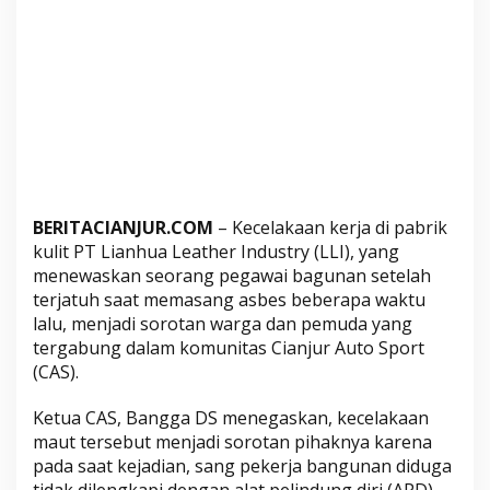
k
a
a
n
M
a
u
t
d
BERITACIANJUR.COM
– Kecelakaan kerja di pabrik
i
kulit PT Lianhua Leather Industry (LLI), yang
P
menewaskan seorang pegawai bagunan setelah
T
terjatuh saat memasang asbes beberapa waktu
L
lalu, menjadi sorotan warga dan pemuda yang
L
tergabung dalam komunitas Cianjur Auto Sport
I
(CAS).
,
C
Ketua CAS, Bangga DS menegaskan, kecelakaan
A
maut tersebut menjadi sorotan pihaknya karena
S
pada saat kejadian, sang pekerja bangunan diduga
G
tidak dilengkapi dengan alat pelindung diri (APD).