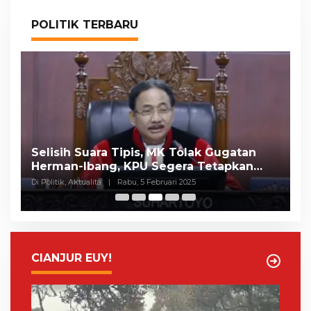
POLITIK TERBARU
Selisih Suara Tipis, MK Tolak Gugatan
A
Herman-Ibang, KPU Segera Tetapkan
H
Wahyu-Ramzi
S
Di Politik, Aktualita
|
Rabu, 5 Februari 2025
Di 
CIANJUR EUY!