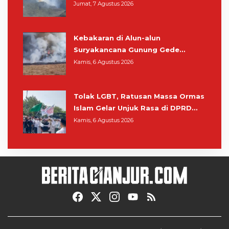
Kawasan Gunung Gede Pangrango
Jumat, 7 Agustus 2026
Kebakaran di Alun-alun
Suryakancana Gunung Gede
Pangrango, Relawan dan Warga
Kamis, 6 Agustus 2026
Masih Bersiaga
Tolak LGBT, Ratusan Massa Ormas
Islam Gelar Unjuk Rasa di DPRD
Cianjur
Kamis, 6 Agustus 2026