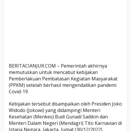
i
n
t
a
h
C
a
b
u
t
BERITACIANJUR.COM – Pemerintah akhirnya
K
memutuskan untuk mencabut kebijakan
e
Pemberlakuan Pembatasan Kegiatan Masyarakat
b
(PPKM) setelah berhasil mengendalikan pandemi
i
Covid-19.
j
a
Kebijakan tersebut disampaikan oleh Presiden Joko
k
Widodo (Jokowi) yang didampingi Menteri
a
Kesehatan (Menkes) Budi Gunadi Sadikin dan
n
Menteri Dalam Negeri (Mendagri) Tito Karnavian di
P
Istana Negara, Jakarta, Jumat (30/12/2022).