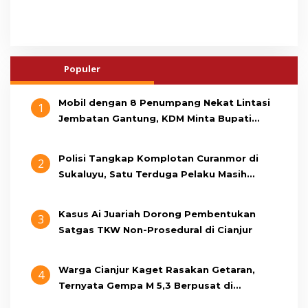
Populer
Mobil dengan 8 Penumpang Nekat Lintasi
1
Jembatan Gantung, KDM Minta Bupati
Cianjur Cari Identitas Pengemudi
Polisi Tangkap Komplotan Curanmor di
2
Sukaluyu, Satu Terduga Pelaku Masih
Berumur 15 Tahun
Kasus Ai Juariah Dorong Pembentukan
3
Satgas TKW Non-Prosedural di Cianjur
Warga Cianjur Kaget Rasakan Getaran,
4
Ternyata Gempa M 5,3 Berpusat di
Pangandaran