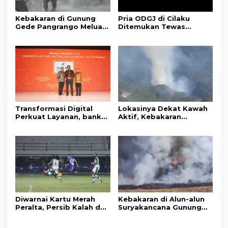
Kebakaran di Gunung
Pria ODGJ di Cilaku
Gede Pangrango Meluas,
Ditemukan Tewas
10 Titik Api Baru Muncul
Gantung Diri di Kamar
di Area Kawah Wadon
Mandi
Transformasi Digital
Lokasinya Dekat Kawah
Perkuat Layanan, bank
Aktif, Kebakaran
bjb Raih Lima Titanium
Kembali Melanda
Awards pada PRIMA
Kawasan Gunung Gede
Awards 2026
Pangrango
Diwarnai Kartu Merah
Kebakaran di Alun-alun
Peralta, Persib Kalah dari
Suryakancana Gunung
Persebaya Lewat Drama
Gede Pangrango,
Adu Penalti
Relawan dan Warga