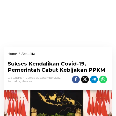
Home
/
Aktualita
S
u
Sukses Kendalikan Covid-19,
k
Pemerintah Cabut Kebijakan PPKM
s
e
Gia Gusniar
Jumat, 30 Desember 2022
Aktualita
,
Nasional
s
K
e
n
d
a