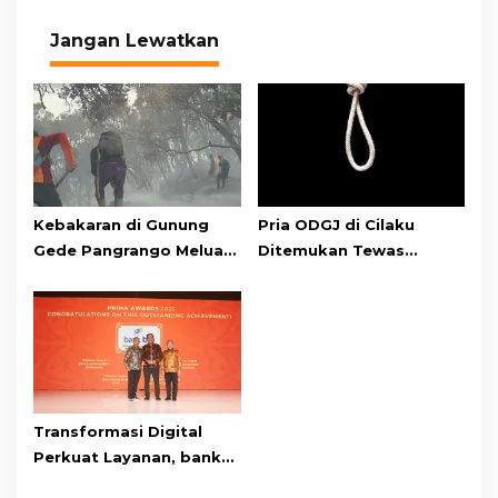
Jangan Lewatkan
Kebakaran di Gunung
Pria ODGJ di Cilaku
Gede Pangrango Meluas,
Ditemukan Tewas
10 Titik Api Baru Muncul
Gantung Diri di Kamar
di Area Kawah Wadon
Mandi
Transformasi Digital
Perkuat Layanan, bank
bjb Raih Lima Titanium