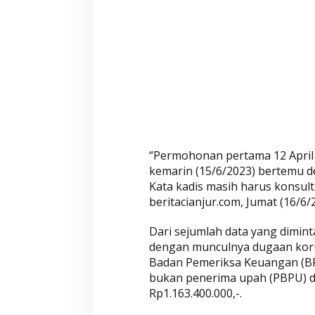
i
n
k
e
s
C
i
a
n
j
“Permohonan pertama 12 April 2
u
kemarin (15/6/2023) bertemu 
r
Kata kadis masih harus konsult
k
beritacianjur.com, Jumat (16/6/
e
K
Dari sejumlah data yang dimin
I
dengan munculnya dugaan korup
P
Badan Pemeriksa Keuangan (BPK
bukan penerima upah (PBPU) da
d
Rp1.163.400.000,-.
a
n