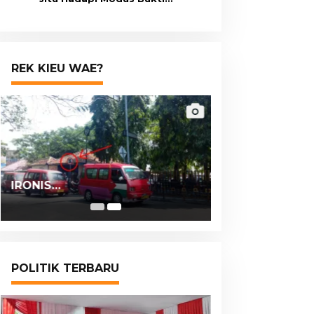
Transfer Palsu
REK KIEU WAE?
IRONIS…
POLITIK TERBARU