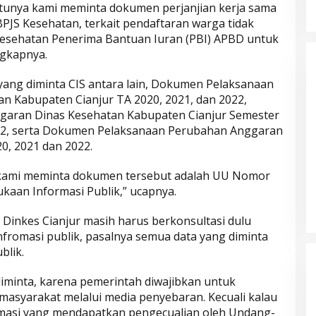
satunya kami meminta dokumen perjanjian kerja sama
PJS Kesehatan, terkait pendaftaran warga tidak
esehatan Penerima Bantuan Iuran (PBI) APBD untuk
ngkapnya.
yang diminta CIS antara lain, Dokumen Pelaksanaan
n Kabupaten Cianjur TA 2020, 2021, dan 2022,
ggaran Dinas Kesehatan Kabupaten Cianjur Semester
22, serta Dokumen Pelaksanaan Perubahan Anggaran
0, 2021 dan 2022.
 kami meminta dokumen tersebut adalah UU Nomor
Parkir Sembarangan
kaan Informasi Publik,” ucapnya.
 Dinkes Cianjur masih harus berkonsultasi dulu
nfromasi publik, pasalnya semua data yang diminta
blik.
diminta, karena pemerintah diwajibkan untuk
asyarakat melalui media penyebaran. Kecuali kalau
rmasi yang mendapatkan pengecualian oleh Undang-