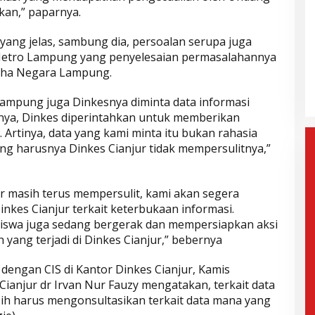
akan,” paparnya.
yang jelas, sambung dia, persoalan serupa juga
ak Paslon Lain
Selisih Suara Tipis, MK Tolak
a Metro Lampung yang penyelesaian permasalahannya
i dan
Gugatan Herman-Ibang, KPU
aha Negara Lampung.
Segera Tetapkan Wahyu-
mis, 6 Februari 2025
Di Politik, Aktualita
|
Rabu, 5 Februari 2025
Ramzi
Lampung juga Dinkesnya diminta data informasi
nnya, Dinkes diperintahkan untuk memberikan
 Artinya, data yang kami minta itu bukan rahasia
ang harusnya Dinkes Cianjur tidak mempersulitnya,”
ur masih terus mempersulit, kami akan segera
kes Cianjur terkait keterbukaan informasi.
swa juga sedang bergerak dan mempersiapkan aksi
 yang terjadi di Dinkes Cianjur,” bebernya
dengan CIS di Kantor Dinkes Cianjur, Kamis
 Cianjur dr Irvan Nur Fauzy mengatakan, terkait data
sih harus mengonsultasikan terkait data mana yang