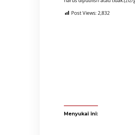
harus dipublish atau tidak.(ziz/
Post Views:
2,832
Menyukai ini: