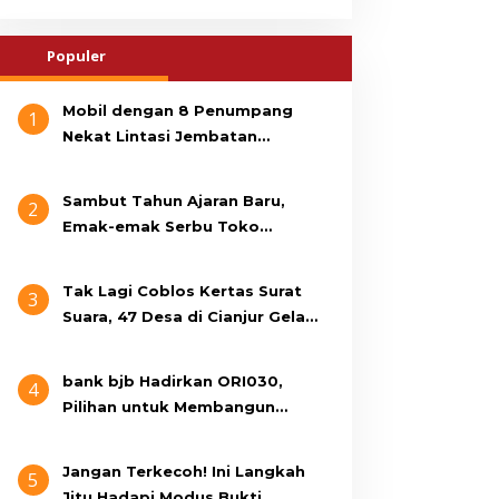
Populer
Mobil dengan 8 Penumpang
1
Nekat Lintasi Jembatan
Gantung, KDM Minta Bupati
Cianjur Cari Identitas
Sambut Tahun Ajaran Baru,
2
Pengemudi
Emak-emak Serbu Toko
Seragam di Jalan Siti Jenab
Tak Lagi Coblos Kertas Surat
3
Suara, 47 Desa di Cianjur Gelar
Pilkades Digital Oktober 2026
Mendatang
bank bjb Hadirkan ORI030,
4
Pilihan untuk Membangun
Masa Depan Lebih Sejahtera
Jangan Terkecoh! Ini Langkah
5
Jitu Hadapi Modus Bukti