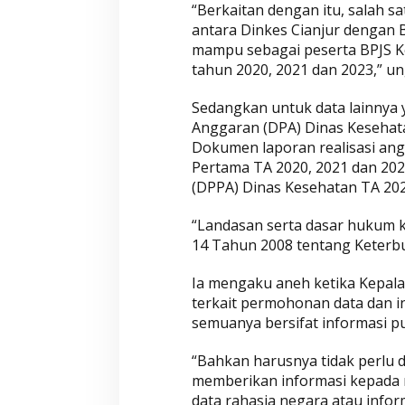
“Berkaitan dengan itu, salah 
O
antara Dinkes Cianjur dengan B
m
mampu sebagai peserta BPJS K
b
tahun 2020, 2021 dan 2023,” u
u
d
Sedangkan untuk data lainnya 
s
Anggaran (DPA) Dinas Kesehata
m
Dokumen laporan realisasi an
a
Pertama TA 2020, 2021 dan 20
n
(DPPA) Dinas Kesehatan TA 202
“Landasan serta dasar hukum
14 Tahun 2008 tentang Keterbu
Ia mengaku aneh ketika Kepala
terkait permohonan data dan i
semuanya bersifat informasi pu
“Bahkan harusnya tidak perlu 
memberikan informasi kepada m
data rahasia negara atau info