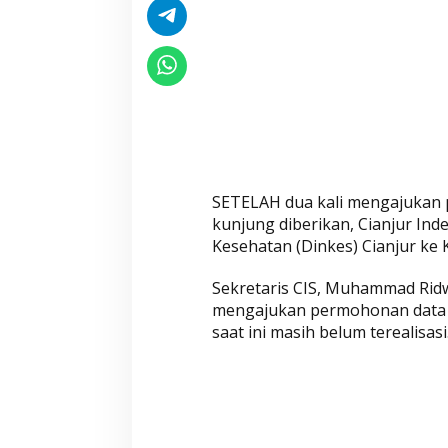
,
C
I
S
S
e
g
e
r
SETELAH dua kali mengajukan 
a
kunjung diberikan, Cianjur Ind
L
Kesehatan (Dinkes) Cianjur ke 
a
Sekretaris CIS, Muhammad Rid
p
mengajukan permohonan data i
o
saat ini masih belum terealisasi
r
k
a
n
D