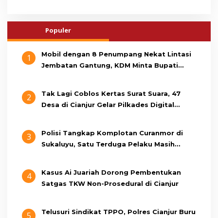
Populer
Mobil dengan 8 Penumpang Nekat Lintasi
1
Jembatan Gantung, KDM Minta Bupati
Cianjur Cari Identitas Pengemudi
Tak Lagi Coblos Kertas Surat Suara, 47
2
Desa di Cianjur Gelar Pilkades Digital
Oktober 2026 Mendatang
Polisi Tangkap Komplotan Curanmor di
3
Sukaluyu, Satu Terduga Pelaku Masih
Berumur 15 Tahun
Kasus Ai Juariah Dorong Pembentukan
4
Satgas TKW Non-Prosedural di Cianjur
Telusuri Sindikat TPPO, Polres Cianjur Buru
5