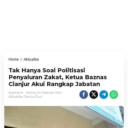
Home
/
Aktualita
T
a
Tak Hanya Soal Politisasi
k
Penyaluran Zakat, Ketua Baznas
H
Cianjur Akui Rangkap Jabatan
a
n
Rusmana
Kamis, 24 Februari 2022
Aktualita
,
Cianjur Euy!
y
a
S
o
a