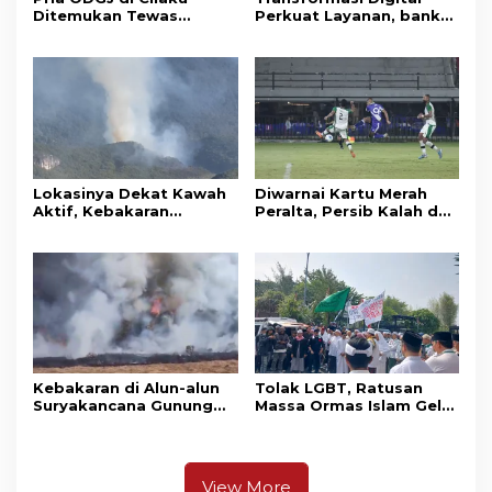
Ditemukan Tewas
Perkuat Layanan, bank
Gantung Diri di Kamar
bjb Raih Lima Titanium
Mandi
Awards pada PRIMA
Awards 2026
Lokasinya Dekat Kawah
Diwarnai Kartu Merah
Aktif, Kebakaran
Peralta, Persib Kalah dari
Kembali Melanda
Persebaya Lewat Drama
Kawasan Gunung Gede
Adu Penalti
Pangrango
Kebakaran di Alun-alun
Tolak LGBT, Ratusan
Suryakancana Gunung
Massa Ormas Islam Gelar
Gede Pangrango,
Unjuk Rasa di DPRD
Relawan dan Warga
Cianjur
Masih Bersiaga
View More