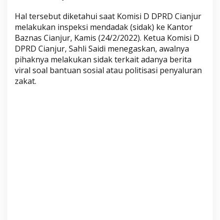
i
Hal tersebut diketahui saat Komisi D DPRD Cianjur
a
melakukan inspeksi mendadak (sidak) ke Kantor
n
Baznas Cianjur, Kamis (24/2/2022). Ketua Komisi D
j
DPRD Cianjur, Sahli Saidi menegaskan, awalnya
u
pihaknya melakukan sidak terkait adanya berita
r
viral soal bantuan sosial atau politisasi penyaluran
A
zakat.
k
u
i
R
a
n
g
k
a
p
J
a