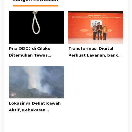
Pria ODGJ di Cilaku
Transformasi Digital
Ditemukan Tewas
Perkuat Layanan, bank
Gantung Diri di Kamar
bjb Raih Lima Titanium
Mandi
Awards pada PRIMA
Awards 2026
Lokasinya Dekat Kawah
Aktif, Kebakaran
Kembali Melanda
Kawasan Gunung Gede
Pangrango