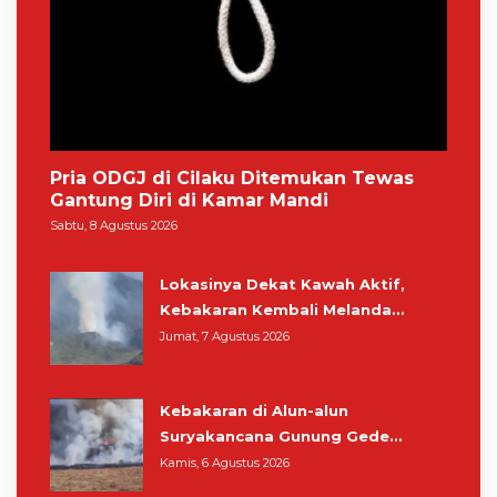
Pria ODGJ di Cilaku Ditemukan Tewas
Gantung Diri di Kamar Mandi
Sabtu, 8 Agustus 2026
Lokasinya Dekat Kawah Aktif,
Kebakaran Kembali Melanda
Kawasan Gunung Gede Pangrango
Jumat, 7 Agustus 2026
Kebakaran di Alun-alun
Suryakancana Gunung Gede
Pangrango, Relawan dan Warga
Kamis, 6 Agustus 2026
Masih Bersiaga