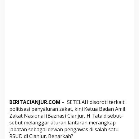
a
n
Z
a
k
a
t
,
K
e
t
u
a
B
a
BERITACIANJUR.COM
– SETELAH disoroti terkait
z
politisasi penyaluran zakat, kini Ketua Badan Amil
n
Zakat Nasional (Baznas) Cianjur, H Tata disebut-
a
sebut melanggar aturan lantaran merangkap
s
jabatan sebagai dewan pengawas di salah satu
RSUD di Cianjur. Benarkah?
C