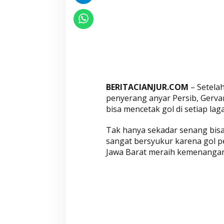
k
G
o
l
P
e
r
BERITACIANJUR.COM
– Setelah
t
penyerang anyar Persib, Gerva
a
bisa mencetak gol di setiap laga
m
a
Tak hanya sekadar senang bisa
n
sangat bersyukur karena gol 
y
Jawa Barat meraih kemenangan
a