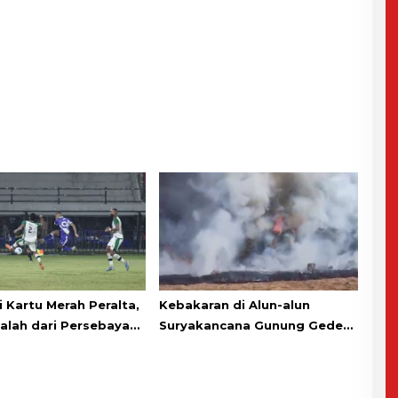
 Kartu Merah Peralta,
Kebakaran di Alun-alun
Kalah dari Persebaya
Suryakancana Gunung Gede
rama Adu Penalti
Pangrango, Relawan dan
Warga Masih Bersiaga