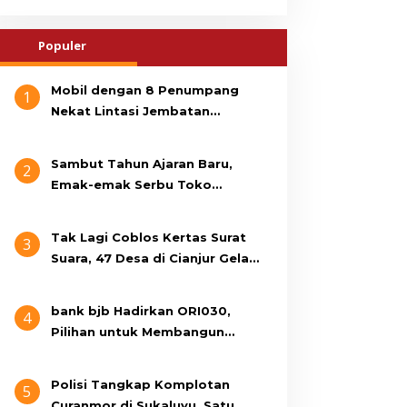
Populer
Mobil dengan 8 Penumpang
1
Nekat Lintasi Jembatan
Gantung, KDM Minta Bupati
Cianjur Cari Identitas
Sambut Tahun Ajaran Baru,
2
Pengemudi
Emak-emak Serbu Toko
Seragam di Jalan Siti Jenab
Tak Lagi Coblos Kertas Surat
3
Suara, 47 Desa di Cianjur Gelar
Pilkades Digital Oktober 2026
Mendatang
bank bjb Hadirkan ORI030,
4
Pilihan untuk Membangun
Masa Depan Lebih Sejahtera
Polisi Tangkap Komplotan
5
Curanmor di Sukaluyu, Satu