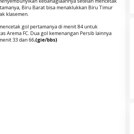
a menyembunyikan kebahagiaannya setelah mencetak
rtamanya, Biru Barat bisa menaklukkan Biru Timur
ak klasemen.
 mencetak gol pertamanya di menit 84 untuk
as Arema FC. Dua gol kemenangan Persib lainnya
menit 33 dan 66
.(gie/bbs)
Parkir Sembarangan