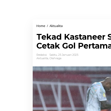
Home
/
Aktualita
T
e
Tekad Kastaneer S
k
a
Cetak Gol Pertam
d
K
Redaksi
Sabtu, 25 Januari 2025
Aktualita
,
Olahraga
a
s
t
a
n
e
e
r
S