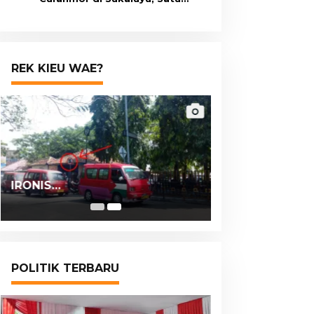
Terduga Pelaku Masih Berumur
15 Tahun
REK KIEU WAE?
IRONIS…
POLITIK TERBARU