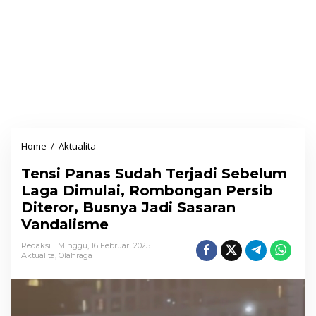
Home
/
Aktualita
T
e
Tensi Panas Sudah Terjadi Sebelum
n
Laga Dimulai, Rombongan Persib
s
Diteror, Busnya Jadi Sasaran
i
Vandalisme
P
a
Redaksi
Minggu, 16 Februari 2025
Aktualita
,
Olahraga
n
a
s
S