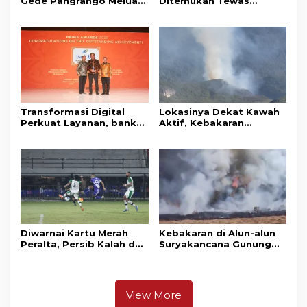
Gede Pangrango Meluas,
Ditemukan Tewas
10 Titik Api Baru Muncul
Gantung Diri di Kamar
di Area Kawah Wadon
Mandi
Transformasi Digital
Lokasinya Dekat Kawah
Perkuat Layanan, bank
Aktif, Kebakaran
bjb Raih Lima Titanium
Kembali Melanda
Awards pada PRIMA
Kawasan Gunung Gede
Awards 2026
Pangrango
Diwarnai Kartu Merah
Kebakaran di Alun-alun
Peralta, Persib Kalah dari
Suryakancana Gunung
Persebaya Lewat Drama
Gede Pangrango,
Adu Penalti
Relawan dan Warga
Masih Bersiaga
View More