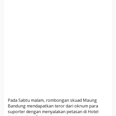
a
J
a
d
i
S
a
s
a
r
a
n
V
a
n
d
a
Pada Sabtu malam, rombongan skuad Maung
l
Bandung mendapatkan teror dari oknum para
i
suporter dengan menyalakan petasan di Hotel
s