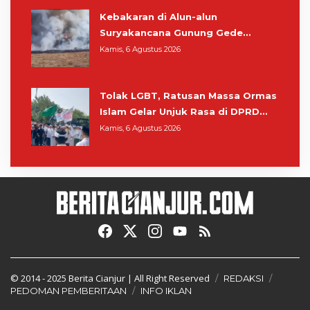
Kebakaran di Alun-alun
Suryakancana Gunung Gede
Pangrango, Relawan dan Warga
Kamis, 6 Agustus 2026
Masih Bersiaga
Tolak LGBT, Ratusan Massa Ormas
Islam Gelar Unjuk Rasa di DPRD
Cianjur
Kamis, 6 Agustus 2026
© 2014 - 2025
Berita Cianjur
| All Right Reserved
REDAKSI
PEDOMAN PEMBERITAAN
INFO IKLAN