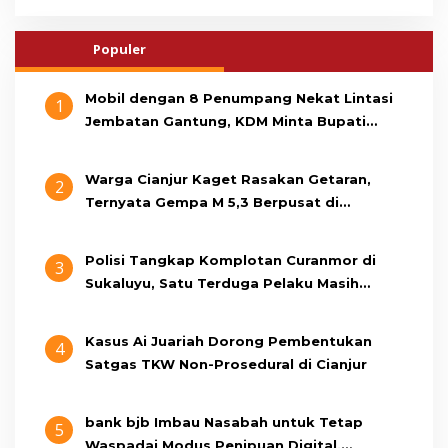
Populer
Mobil dengan 8 Penumpang Nekat Lintasi
1
Jembatan Gantung, KDM Minta Bupati
Cianjur Cari Identitas Pengemudi
Warga Cianjur Kaget Rasakan Getaran,
2
Ternyata Gempa M 5,3 Berpusat di
Pangandaran
Polisi Tangkap Komplotan Curanmor di
3
Sukaluyu, Satu Terduga Pelaku Masih
Berumur 15 Tahun
Kasus Ai Juariah Dorong Pembentukan
4
Satgas TKW Non-Prosedural di Cianjur
bank bjb Imbau Nasabah untuk Tetap
5
Waspadai Modus Penipuan Digital,