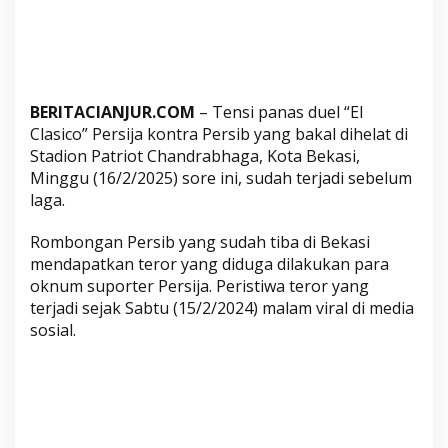
P
e
r
s
i
BERITACIANJUR.COM
– Tensi panas duel “El
b
Clasico” Persija kontra Persib yang bakal dihelat di
D
Stadion Patriot Chandrabhaga, Kota Bekasi,
i
Minggu (16/2/2025) sore ini, sudah terjadi sebelum
t
laga.
e
Rombongan Persib yang sudah tiba di Bekasi
r
mendapatkan teror yang diduga dilakukan para
o
oknum suporter Persija. Peristiwa teror yang
r
terjadi sejak Sabtu (15/2/2024) malam viral di media
,
sosial.
B
u
s
n
y