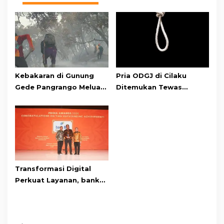
Kebakaran di Gunung
Pria ODGJ di Cilaku
Gede Pangrango Meluas,
Ditemukan Tewas
10 Titik Api Baru Muncul
Gantung Diri di Kamar
di Area Kawah Wadon
Mandi
Transformasi Digital
Perkuat Layanan, bank
bjb Raih Lima Titanium
Awards pada PRIMA
Awards 2026