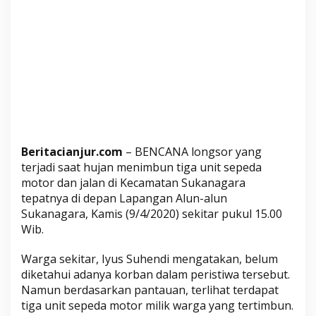
L
o
n
g
s
o
r
T
i
m
Beritacianjur.com
– BENCANA longsor yang
b
terjadi saat hujan menimbun tiga unit sepeda
u
motor dan jalan di Kecamatan Sukanagara
n
tepatnya di depan Lapangan Alun-alun
J
Sukanagara, Kamis (9/4/2020) sekitar pukul 15.00
a
Wib.
l
Warga sekitar, Iyus Suhendi mengatakan, belum
a
diketahui adanya korban dalam peristiwa tersebut.
n
Namun berdasarkan pantauan, terlihat terdapat
d
tiga unit sepeda motor milik warga yang tertimbun.
a