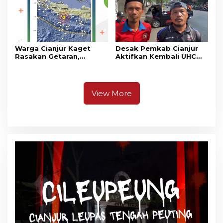
Warga Cianjur Kaget
Desak Pemkab Cianjur
Rasakan Getaran,
Aktifkan Kembali UHC
Ternyata Gempa M 5,3
Prioritas, Puluhan Warga
Berpusat di
Unjuk Rasa di Pendopo
Pangandaran
View More