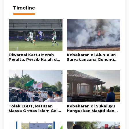
Timeline
Diwarnai Kartu Merah
Kebakaran di Alun-alun
Peralta, Persib Kalah dari
Suryakancana Gunung
Persebaya Lewat Drama
Gede Pangrango,
Adu Penalti
Relawan dan Warga
Masih Bersiaga
Tolak LGBT, Ratusan
Kebakaran di Sukaluyu
Massa Ormas Islam Gelar
Hanguskan Masjid dan
Unjuk Rasa di DPRD
Madrasah Nurul Ikhsan
Cianjur