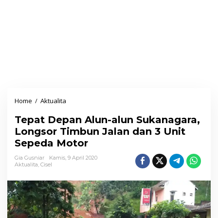
Home
/
Aktualita
T
e
Tepat Depan Alun-alun Sukanagara,
p
Longsor Timbun Jalan dan 3 Unit
a
Sepeda Motor
t
D
Gia Gusniar
Kamis, 9 April 2020
Aktualita
,
Cisel
e
p
a
n
A