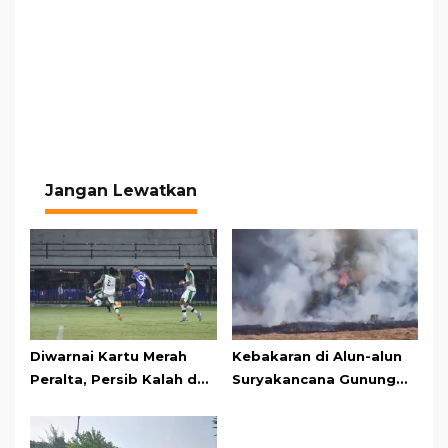
Jangan Lewatkan
Diwarnai Kartu Merah
Kebakaran di Alun-alun
Peralta, Persib Kalah dari
Suryakancana Gunung
Persebaya Lewat Drama
Gede Pangrango,
Adu Penalti
Relawan dan Warga
Masih Bersiaga