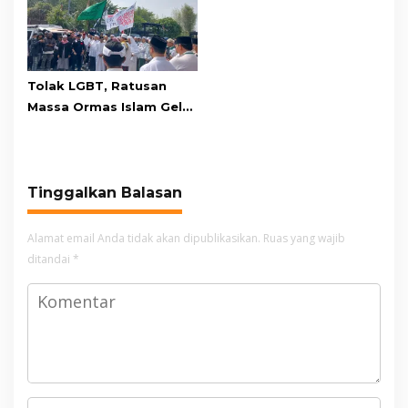
Tolak LGBT, Ratusan
Massa Ormas Islam Gelar
Unjuk Rasa di DPRD
Cianjur
Tinggalkan Balasan
Alamat email Anda tidak akan dipublikasikan.
Ruas yang wajib
ditandai
*