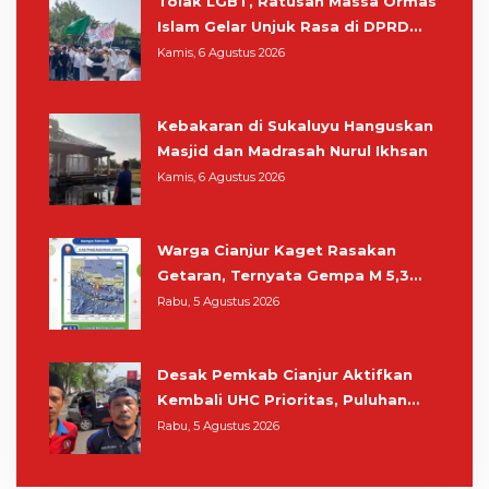
Tolak LGBT, Ratusan Massa Ormas
Islam Gelar Unjuk Rasa di DPRD
Cianjur
Kamis, 6 Agustus 2026
Kebakaran di Sukaluyu Hanguskan
Masjid dan Madrasah Nurul Ikhsan
Kamis, 6 Agustus 2026
Warga Cianjur Kaget Rasakan
Getaran, Ternyata Gempa M 5,3
Berpusat di Pangandaran
Rabu, 5 Agustus 2026
Desak Pemkab Cianjur Aktifkan
Kembali UHC Prioritas, Puluhan
Warga Unjuk Rasa di Pendopo
Rabu, 5 Agustus 2026