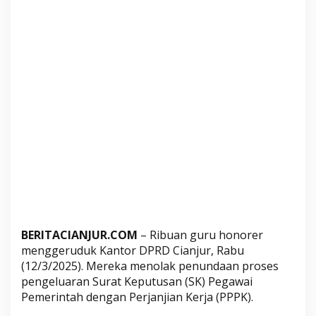
i
b
u
a
n
G
u
r
u
H
o
n
o
r
e
BERITACIANJUR.COM
– Ribuan guru honorer
r
menggeruduk Kantor DPRD Cianjur, Rabu
G
(12/3/2025). Mereka menolak penundaan proses
e
pengeluaran Surat Keputusan (SK) Pegawai
r
Pemerintah dengan Perjanjian Kerja (PPPK).
u