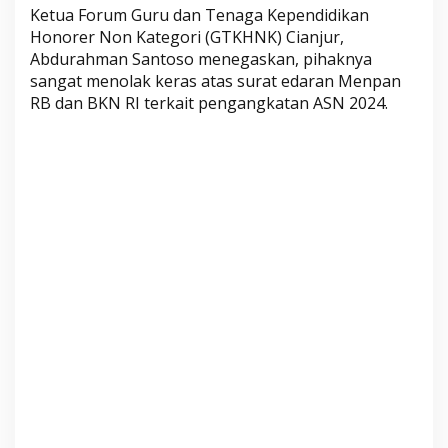
d
Ketua Forum Guru dan Tenaga Kependidikan
Honorer Non Kategori (GTKHNK) Cianjur,
u
Abdurahman Santoso menegaskan, pihaknya
k
sangat menolak keras atas surat edaran Menpan
K
RB dan BKN RI terkait pengangkatan ASN 2024.
a
n
t
o
r
D
P
R
D
C
i
a
n
j
u