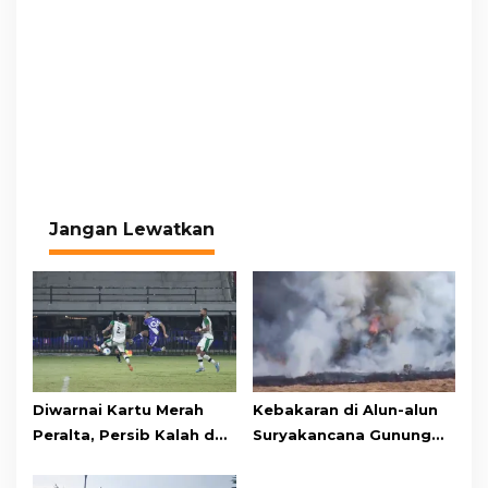
Jangan Lewatkan
Diwarnai Kartu Merah
Kebakaran di Alun-alun
Peralta, Persib Kalah dari
Suryakancana Gunung
Persebaya Lewat Drama
Gede Pangrango,
Adu Penalti
Relawan dan Warga