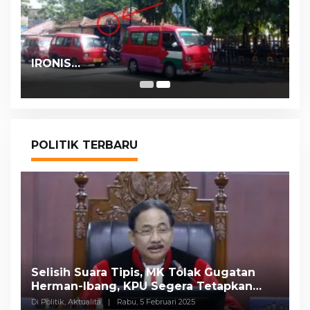
IRONIS…
POLITIK TERBARU
Selisih Suara Tipis, MK Tolak Gugatan
A
Herman-Ibang, KPU Segera Tetapkan
H
Wahyu-Ramzi
S
Di Politik, Aktualita
|
Rabu, 5 Februari 2025
Di 