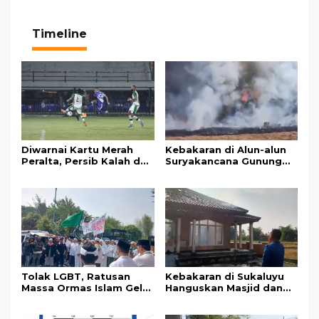
Timeline
Diwarnai Kartu Merah
Kebakaran di Alun-alun
Peralta, Persib Kalah dari
Suryakancana Gunung
Persebaya Lewat Drama
Gede Pangrango,
Adu Penalti
Relawan dan Warga
Masih Bersiaga
Tolak LGBT, Ratusan
Kebakaran di Sukaluyu
Massa Ormas Islam Gelar
Hanguskan Masjid dan
Unjuk Rasa di DPRD
Madrasah Nurul Ikhsan
Cianjur