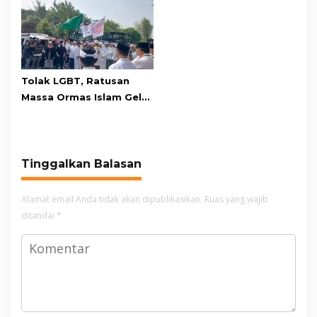
Masih Bersiaga
Tolak LGBT, Ratusan
Massa Ormas Islam Gelar
Unjuk Rasa di DPRD
Cianjur
Tinggalkan Balasan
Alamat email Anda tidak akan dipublikasikan.
Ruas yang wajib
ditandai
*