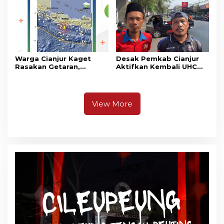
Warga Cianjur Kaget
Desak Pemkab Cianjur
Rasakan Getaran,
Aktifkan Kembali UHC
Ternyata Gempa M 5,3
Prioritas, Puluhan Warga
Berpusat di
Unjuk Rasa di Pendopo
Pangandaran
View More