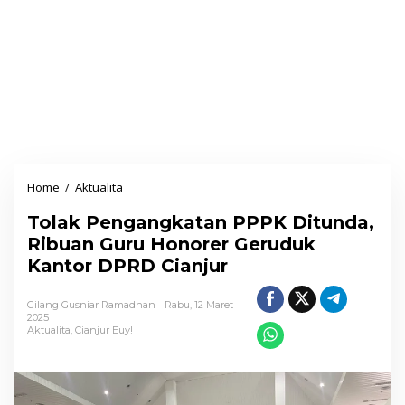
Home
/
Aktualita
T
o
Tolak Pengangkatan PPPK Ditunda,
l
Ribuan Guru Honorer Geruduk
a
Kantor DPRD Cianjur
k
P
Gilang Gusniar Ramadhan
Rabu, 12 Maret
e
2025
Aktualita
,
Cianjur Euy!
n
g
a
n