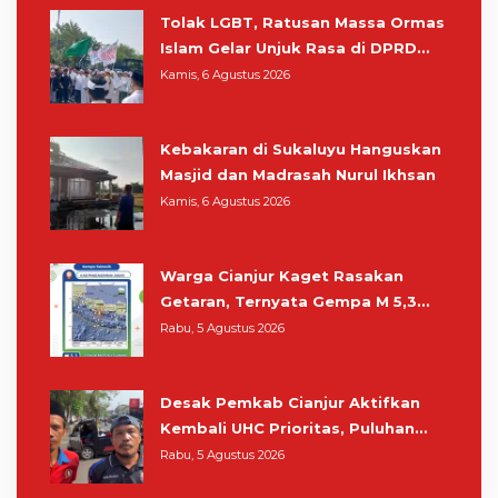
Tolak LGBT, Ratusan Massa Ormas
Islam Gelar Unjuk Rasa di DPRD
Cianjur
Kamis, 6 Agustus 2026
Kebakaran di Sukaluyu Hanguskan
Masjid dan Madrasah Nurul Ikhsan
Kamis, 6 Agustus 2026
Warga Cianjur Kaget Rasakan
Getaran, Ternyata Gempa M 5,3
Berpusat di Pangandaran
Rabu, 5 Agustus 2026
Desak Pemkab Cianjur Aktifkan
Kembali UHC Prioritas, Puluhan
Warga Unjuk Rasa di Pendopo
Rabu, 5 Agustus 2026