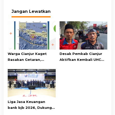
Jangan Lewatkan
Warga Cianjur Kaget
Desak Pemkab Cianjur
Rasakan Getaran,
Aktifkan Kembali UHC
Ternyata Gempa M 5,3
Prioritas, Puluhan Warga
Berpusat di
Unjuk Rasa di Pendopo
Pangandaran
Liga Jasa Keuangan
bank bjb 2026, Dukung
Kolaborasi Industri Jasa