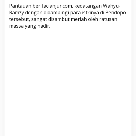
i
Pantauan beritacianjur.com, kedatangan Wahyu-
k
Ramzy dengan didampingi para istrinya di Pendopo
s
tersebut, sangat disambut meriah oleh ratusan
e
massa yang hadir.
b
a
g
a
i
B
u
p
a
t
i
d
a
n
W