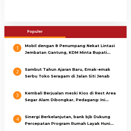
Populer
Mobil dengan 8 Penumpang Nekat Lintasi
1
Jembatan Gantung, KDM Minta Bupati
Cianjur Cari Identitas Pengemudi
Sambut Tahun Ajaran Baru, Emak-emak
2
Serbu Toko Seragam di Jalan Siti Jenab
Kembali Berjualan meski Kios di Rest Area
3
Segar Alam Dibongkar, Pedagang: Ini
Bukan Bangunan Liar, Kami Bayar Pajak
Sinergi Berkelanjutan, bank bjb Dukung
4
Percepatan Program Rumah Layak Huni
Melalui BSPS 2026