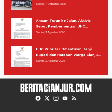
Muhaimin di Kota Santri
Selasa, 4 Agustus 2026
Ancam Turun ke Jalan, Aktivis
Sebut Pemberhentian UHC
Prioritas Rampas Hak Hidup
Senin, 3 Agustus 2026
Masyarakat Cianjur
UHC Prioritas Dihentikan, Janji
Bupati dan Harapan Warga Cianjur
Berobat Gratis Cukup Tunjukkan
Senin, 3 Agustus 2026
KTP Sirna