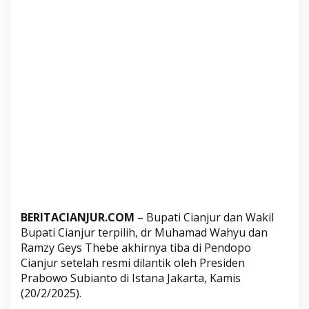
r
a
k
a
t
U
s
a
i
R
e
s
m
i
BERITACIANJUR.COM
– Bupati Cianjur dan Wakil
D
Bupati Cianjur terpilih, dr Muhamad Wahyu dan
i
Ramzy Geys Thebe akhirnya tiba di Pendopo
l
Cianjur setelah resmi dilantik oleh Presiden
a
Prabowo Subianto di Istana Jakarta, Kamis
n
(20/2/2025).
t