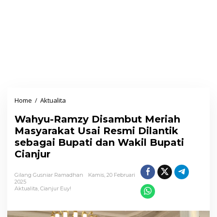
Home
/
Aktualita
W
a
Wahyu-Ramzy Disambut Meriah
h
Masyarakat Usai Resmi Dilantik
y
sebagai Bupati dan Wakil Bupati
u
Cianjur
-
R
Gilang Gusniar Ramadhan
Kamis, 20 Februari
a
2025
Aktualita
,
Cianjur Euy!
m
z
y