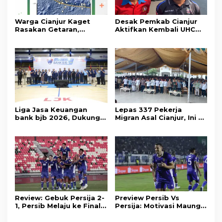
Warga Cianjur Kaget
Desak Pemkab Cianjur
Rasakan Getaran,
Aktifkan Kembali UHC
Ternyata Gempa M 5,3
Prioritas, Puluhan Warga
Berpusat di
Unjuk Rasa di Pendopo
Pangandaran
Liga Jasa Keuangan
Lepas 337 Pekerja
bank bjb 2026, Dukung
Migran Asal Cianjur, Ini 3
Kolaborasi Industri Jasa
Agenda Menko PM
Keuangan
Muhaimin di Kota Santri
Review: Gebuk Persija 2-
Preview Persib Vs
1, Persib Melaju ke Final
Persija: Motivasi Maung
Piala Presiden 2026
Tuntaskan Duel Panas El
Clasico