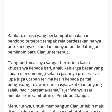
a
k
i
l
B
u
p
Bahkan, massa yang berkumpul di halaman
pendopo tersebut tampak rela berdesakan hanya
a
untuk menyaksikan dan menyambut kedatangan
t
pemimpin baru Cianjur tersebut.
i
C
“Yang pertama saya sangat berterima kasih
i
khususnya kepada istri, anak, keluarga besar yang
a
sudah mendampingi selama jalannya proses. Tak
n
lupa juga ucapan terima kasih kepada partai
j
pengusung, relawan dan masyarakat Cianjur yang
u
selalu hadir bersama-sama,” ujar Wahyu saat
r
memberikan sambutan di Pendopo Cianjur.
Menurutnya, untuk membangun Cianjur lebih maju
di masa depan nanti, ia akan membutuhkan kerja