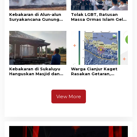
Kebakaran di Alun-alun
Tolak LGBT, Ratusan
Suryakancana Gunung
Massa Ormas Islam Gelar
Gede Pangrango,
Unjuk Rasa di DPRD
Relawan dan Warga
Cianjur
Masih Bersiaga
Kebakaran di Sukaluyu
Warga Cianjur Kaget
Hanguskan Masjid dan
Rasakan Getaran,
Madrasah Nurul Ikhsan
Ternyata Gempa M 5,3
Berpusat di
Pangandaran
View More