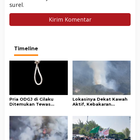
surel.
Timeline
Pria ODGJ di Cilaku
Lokasinya Dekat Kawah
Ditemukan Tewas
Aktif, Kebakaran
Gantung Diri di Kamar
Kembali Melanda
Mandi
Kawasan Gunung Gede
Pangrango