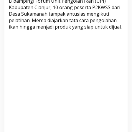
Didampingi Forum Unit Pengolah Ikan (UPI)
P
Kabupaten Cianjur, 10 orang peserta P2KWSS dari
C
Desa Sukamanah tampak antusias mengikuti
i
pelatihan. Merea diajarkan tata cara pengolahan
a
ikan hingga menjadi produk yang siap untuk dijual.
n
j
u
r