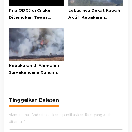
Pria ODGJ di Cilaku
Lokasinya Dekat Kawah
Ditemukan Tewas
Aktif, Kebakaran
Gantung Diri di Kamar
Kembali Melanda
Mandi
Kawasan Gunung Gede
Pangrango
Kebakaran di Alun-alun
Suryakancana Gunung
Gede Pangrango,
Relawan dan Warga
Masih Bersiaga
Tinggalkan Balasan
Alamat email Anda tidak akan dipublikasikan.
Ruas yang wajib
ditandai
*