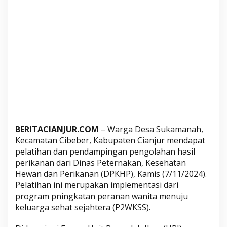
n
g
o
l
a
h
a
n
I
k
a
BERITACIANJUR.COM
– Warga Desa Sukamanah,
n
Kecamatan Cibeber, Kabupaten Cianjur mendapat
d
pelatihan dan pendampingan pengolahan hasil
a
perikanan dari Dinas Peternakan, Kesehatan
r
Hewan dan Perikanan (DPKHP), Kamis (7/11/2024).
i
Pelatihan ini merupakan implementasi dari
D
program pningkatan peranan wanita menuju
P
keluarga sehat sejahtera (P2WKSS).
K
H