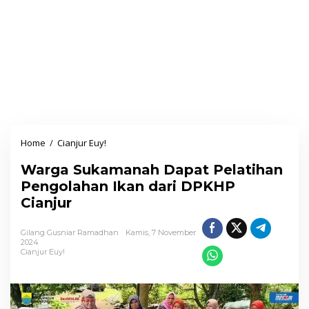
Home
/
Cianjur Euy!
W
a
Warga Sukamanah Dapat Pelatihan
r
Pengolahan Ikan dari DPKHP
g
Cianjur
a
S
Gilang Gusniar Ramadhan
Kamis, 7 November
u
2024
Cianjur Euy!
k
a
m
a