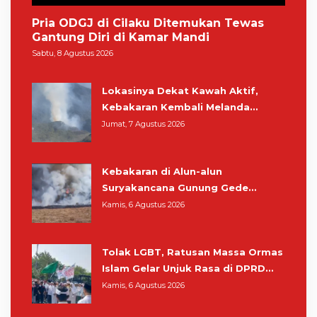
Pria ODGJ di Cilaku Ditemukan Tewas
Gantung Diri di Kamar Mandi
Sabtu, 8 Agustus 2026
Lokasinya Dekat Kawah Aktif,
Kebakaran Kembali Melanda
Kawasan Gunung Gede Pangrango
Jumat, 7 Agustus 2026
Kebakaran di Alun-alun
Suryakancana Gunung Gede
Pangrango, Relawan dan Warga
Kamis, 6 Agustus 2026
Masih Bersiaga
Tolak LGBT, Ratusan Massa Ormas
Islam Gelar Unjuk Rasa di DPRD
Cianjur
Kamis, 6 Agustus 2026