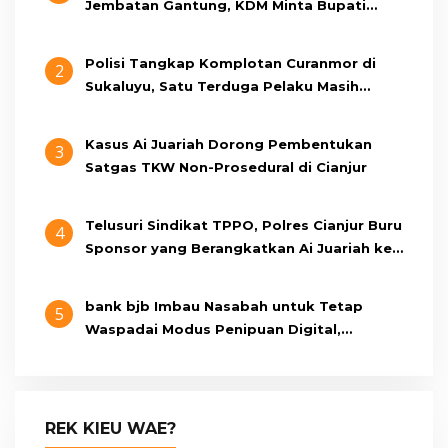
Jembatan Gantung, KDM Minta Bupati
Cianjur Cari Identitas Pengemudi
Polisi Tangkap Komplotan Curanmor di
2
Sukaluyu, Satu Terduga Pelaku Masih
Berumur 15 Tahun
Kasus Ai Juariah Dorong Pembentukan
3
Satgas TKW Non-Prosedural di Cianjur
Telusuri Sindikat TPPO, Polres Cianjur Buru
4
Sponsor yang Berangkatkan Ai Juariah ke
Libya Secara Ilegal
bank bjb Imbau Nasabah untuk Tetap
5
Waspadai Modus Penipuan Digital,
Pastikan Berkomunikasi Melalui Kanal
Resmi bank bjb
REK KIEU WAE?