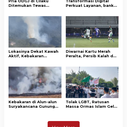
Pria ODGJ di Cilaku
Transformasi Digital
Ditemukan Tewas
Perkuat Layanan, bank
Gantung Diri di Kamar
bjb Raih Lima Titanium
Mandi
Awards pada PRIMA
Awards 2026
Lokasinya Dekat Kawah
Diwarnai Kartu Merah
Aktif, Kebakaran
Peralta, Persib Kalah dari
Kembali Melanda
Persebaya Lewat Drama
Kawasan Gunung Gede
Adu Penalti
Pangrango
Kebakaran di Alun-alun
Tolak LGBT, Ratusan
Suryakancana Gunung
Massa Ormas Islam Gelar
Gede Pangrango,
Unjuk Rasa di DPRD
Relawan dan Warga
Cianjur
Masih Bersiaga