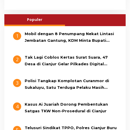
Populer
Mobil dengan 8 Penumpang Nekat Lintasi
1
Jembatan Gantung, KDM Minta Bupati
Cianjur Cari Identitas Pengemudi
Tak Lagi Coblos Kertas Surat Suara, 47
2
Desa di Cianjur Gelar Pilkades Digital
Oktober 2026 Mendatang
Polisi Tangkap Komplotan Curanmor di
3
Sukaluyu, Satu Terduga Pelaku Masih
Berumur 15 Tahun
Kasus Ai Juariah Dorong Pembentukan
4
Satgas TKW Non-Prosedural di Cianjur
Telusuri Sindikat TPPO, Polres Cianjur Buru