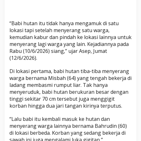
a
k
u
t
“Babi hutan itu tidak hanya mengamuk di satu
lokasi tapi setelah menyerang satu warga,
kemudian kabur dan pindah ke lokasi lainnya untuk
menyerang lagi warga yang lain. Kejadiannya pada
Rabu (10/6/2026) siang,” ujar Asep, Jumat
(12/6/2026).
Di lokasi pertama, babi hutan tiba-tiba menyerang
warga bernama Misbah (64) yang tengah bekerja di
ladang membasmi rumput liar. Tak hanya
menyeruduk, babi hutan berukuran besar dengan
tinggi sekitar 70 cm tersebut juga menggigit
korban hingga dua jari tangan kirinya terputus.
“Lalu babi itu kembali masuk ke hutan dan
menyerang warga lainnya bernama Bahrudin (60)
di lokasi berbeda. Korban yang sedang bekerja di
sawah ini juga mengalami luka gigitan,”