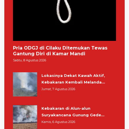
Pria ODGJ di Cilaku Ditemukan Tewas
Gantung Diri di Kamar Mandi
Sabtu, 8 Agustus 2026
Lokasinya Dekat Kawah Aktif,
Kebakaran Kembali Melanda
Kawasan Gunung Gede Pangrango
Jumat, 7 Agustus 2026
Kebakaran di Alun-alun
Suryakancana Gunung Gede
Pangrango, Relawan dan Warga
Kamis, 6 Agustus 2026
Masih Bersiaga