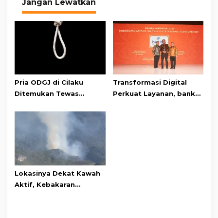
Jangan Lewatkan
Pria ODGJ di Cilaku
Transformasi Digital
Ditemukan Tewas
Perkuat Layanan, bank
Gantung Diri di Kamar
bjb Raih Lima Titanium
Mandi
Awards pada PRIMA
Awards 2026
Lokasinya Dekat Kawah
Aktif, Kebakaran
Kembali Melanda
Kawasan Gunung Gede
Pangrango