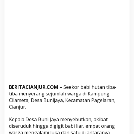
i
t
B
a
b
i
H
u
t
a
n
,
W
BERITACIANJUR.COM
– Seekor babi hutan tiba-
a
tiba menyerang sejumlah warga di Kampung
r
Cilameta, Desa Bunijaya, Kecamatan Pagelaran,
g
Cianjur.
a
P
Kepala Desa Buni Jaya menyebutkan, akibat
a
diseruduk hingga digigit babi liar, empat orang
g
warga mengalami luka dan satu di antaranya