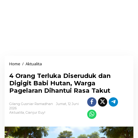
Home
/
Aktualita
4
O
4 Orang Terluka Diseruduk dan
r
Digigit Babi Hutan, Warga
a
Pagelaran Dihantui Rasa Takut
n
g
Gilang Gusniar Ramadhan
Jumat, 12 Juni
T
2026
Aktualita
,
Cianjur Euy!
e
r
l
u