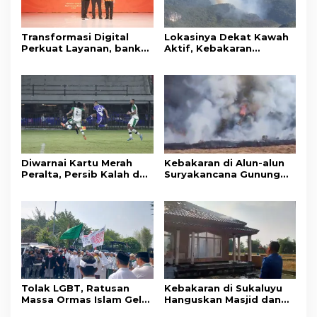
Transformasi Digital
Lokasinya Dekat Kawah
Perkuat Layanan, bank
Aktif, Kebakaran
bjb Raih Lima Titanium
Kembali Melanda
Awards pada PRIMA
Kawasan Gunung Gede
Awards 2026
Pangrango
Diwarnai Kartu Merah
Kebakaran di Alun-alun
Peralta, Persib Kalah dari
Suryakancana Gunung
Persebaya Lewat Drama
Gede Pangrango,
Adu Penalti
Relawan dan Warga
Masih Bersiaga
Tolak LGBT, Ratusan
Kebakaran di Sukaluyu
Massa Ormas Islam Gelar
Hanguskan Masjid dan
Unjuk Rasa di DPRD
Madrasah Nurul Ikhsan