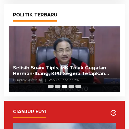
POLITIK TERBARU
Selisih Suara Tipis, MK Tolak Gugatan
A
Herman-Ibang, KPU Segera Tetapkan
H
Wahyu-Ramzi
S
Di Politik, Aktualita
|
Rabu, 5 Februari 2025
Di 
CIANJUR EUY!