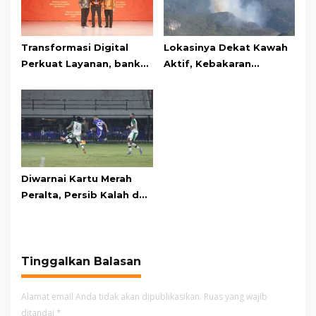
Transformasi Digital
Lokasinya Dekat Kawah
Perkuat Layanan, bank
Aktif, Kebakaran
bjb Raih Lima Titanium
Kembali Melanda
Awards pada PRIMA
Kawasan Gunung Gede
Awards 2026
Pangrango
Diwarnai Kartu Merah
Peralta, Persib Kalah dari
Persebaya Lewat Drama
Adu Penalti
Tinggalkan Balasan
Alamat email Anda tidak akan dipublikasikan.
Ruas yang wajib
ditandai
*