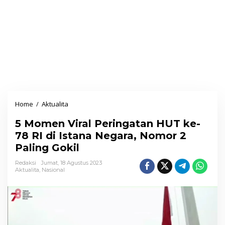
Home
/
Aktualita
5
M
5 Momen Viral Peringatan HUT ke-
o
78 RI di Istana Negara, Nomor 2
m
Paling Gokil
e
n
Redaksi
Jumat, 18 Agustus 2023
Aktualita
,
Nasional
V
i
r
a
l