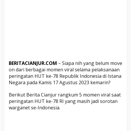
I
d
i
I
s
t
a
n
a
N
BERITACIANJUR.COM
– Siapa nih yang belum move
e
on dari berbagai momen viral selama pelaksanaan
g
peringatan HUT ke-78 Republik Indonesia di Istana
a
Negara pada Kamis 17 Agustus 2023 kemarin?
r
Berikut Berita Cianjur rangkum 5 momen viral saat
a
peringatan HUT ke-78 RI yang masih jadi sorotan
,
warganet se-Indonesia.
N
o
m
o