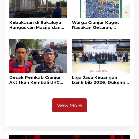
Kebakaran di Sukaluyu
Warga Cianjur Kaget
Hanguskan Masjid dan
Rasakan Getaran,
Madrasah Nurul Ikhsan
Ternyata Gempa M 5,3
Berpusat di
Pangandaran
Desak Pemkab Cianjur
Liga Jasa Keuangan
Aktifkan Kembali UHC
bank bjb 2026, Dukung
Prioritas, Puluhan Warga
Kolaborasi Industri Jasa
Unjuk Rasa di Pendopo
Keuangan
View More