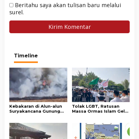
Beritahu saya akan tulisan baru melalui
surel.
Timeline
Kebakaran di Alun-alun
Tolak LGBT, Ratusan
Suryakancana Gunung
Massa Ormas Islam Gelar
Gede Pangrango,
Unjuk Rasa di DPRD
Relawan dan Warga
Cianjur
Masih Bersiaga