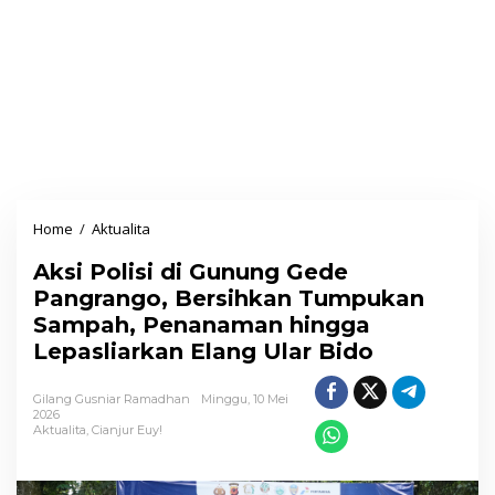
Home
/
Aktualita
A
k
Aksi Polisi di Gunung Gede
s
Pangrango, Bersihkan Tumpukan
i
Sampah, Penanaman hingga
P
Lepasliarkan Elang Ular Bido
o
l
Gilang Gusniar Ramadhan
Minggu, 10 Mei
i
2026
Aktualita
,
Cianjur Euy!
s
i
d