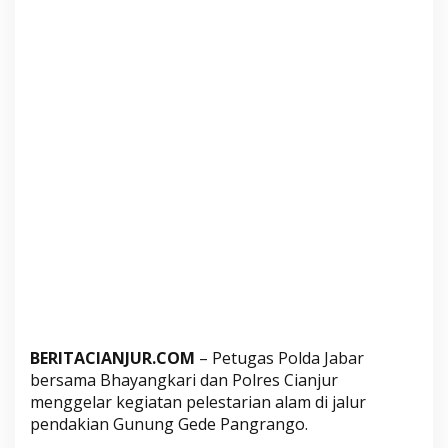
o
,
B
e
r
s
i
h
k
a
n
T
u
m
p
u
BERITACIANJUR.COM
– Petugas Polda Jabar
k
bersama Bhayangkari dan Polres Cianjur
a
menggelar kegiatan pelestarian alam di jalur
n
pendakian Gunung Gede Pangrango.
S