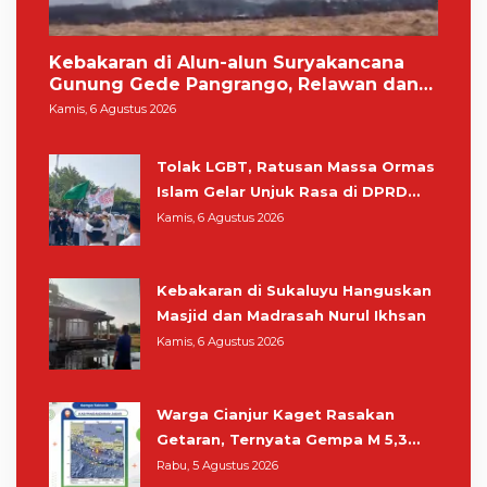
Kebakaran di Alun-alun Suryakancana
Gunung Gede Pangrango, Relawan dan
Warga Masih Bersiaga
Kamis, 6 Agustus 2026
Tolak LGBT, Ratusan Massa Ormas
Islam Gelar Unjuk Rasa di DPRD
Cianjur
Kamis, 6 Agustus 2026
Kebakaran di Sukaluyu Hanguskan
Masjid dan Madrasah Nurul Ikhsan
Kamis, 6 Agustus 2026
Warga Cianjur Kaget Rasakan
Getaran, Ternyata Gempa M 5,3
Berpusat di Pangandaran
Rabu, 5 Agustus 2026