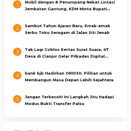
Mobil dengan 8 Penumpang Nekat Lintasi
1
Jembatan Gantung, KDM Minta Bupati
Cianjur Cari Identitas Pengemudi
Sambut Tahun Ajaran Baru, Emak-emak
2
Serbu Toko Seragam di Jalan Siti Jenab
Tak Lagi Coblos Kertas Surat Suara, 47
3
Desa di Cianjur Gelar Pilkades Digital
Oktober 2026 Mendatang
bank bjb Hadirkan ORI030, Pilihan untuk
4
Membangun Masa Depan Lebih Sejahtera
Jangan Terkecoh! Ini Langkah Jitu Hadapi
5
Modus Bukti Transfer Palsu