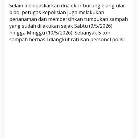
a
Selain melepasliarkan dua ekor burung elang ular
m
bido, petugas kepolisian juga melakukan
p
penanaman dan membersihkan tumpukan sampah
a
yang sudah dilakukan sejak Sabtu (9/5/2026)
hingga Minggu (10/5/2026). Sebanyak 5 ton
h
sampah berhasil diangkut ratusan personel polisi.
,
P
e
n
a
n
a
m
a
n
h
i
n
g