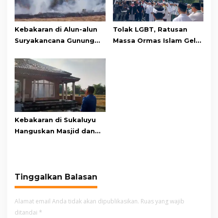
Kebakaran di Alun-alun
Tolak LGBT, Ratusan
Suryakancana Gunung
Massa Ormas Islam Gelar
Gede Pangrango,
Unjuk Rasa di DPRD
Relawan dan Warga
Cianjur
Masih Bersiaga
Kebakaran di Sukaluyu
Hanguskan Masjid dan
Madrasah Nurul Ikhsan
Tinggalkan Balasan
Alamat email Anda tidak akan dipublikasikan.
Ruas yang wajib
ditandai
*