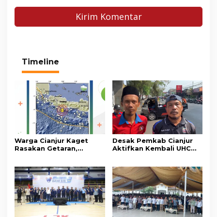
Timeline
Warga Cianjur Kaget
Desak Pemkab Cianjur
Rasakan Getaran,
Aktifkan Kembali UHC
Ternyata Gempa M 5,3
Prioritas, Puluhan Warga
Berpusat di
Unjuk Rasa di Pendopo
Pangandaran