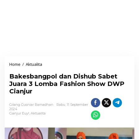
Home
/
Aktualita
B
a
Bakesbangpol dan Dishub Sabet
k
Juara 3 Lomba Fashion Show DWP
e
Cianjur
s
b
Gilang Gusniar Ramadhan
Rabu, 11 September
a
2024
Cianjur Euy!
,
Aktualita
n
g
p
o