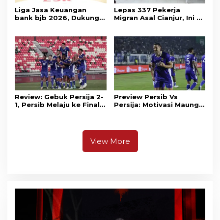
Liga Jasa Keuangan
Lepas 337 Pekerja
bank bjb 2026, Dukung
Migran Asal Cianjur, Ini 3
Kolaborasi Industri Jasa
Agenda Menko PM
Keuangan
Muhaimin di Kota Santri
Review: Gebuk Persija 2-
Preview Persib Vs
1, Persib Melaju ke Final
Persija: Motivasi Maung
Piala Presiden 2026
Tuntaskan Duel Panas El
Clasico
View More