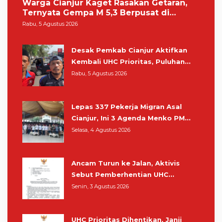
Warga Cianjur Kaget Rasakan Getaran,
Ternyata Gempa M 5,3 Berpusat di
Pangandaran
Rabu, 5 Agustus 2026
Desak Pemkab Cianjur Aktifkan
Kembali UHC Prioritas, Puluhan
Warga Unjuk Rasa di Pendopo
Rabu, 5 Agustus 2026
Lepas 337 Pekerja Migran Asal
Cianjur, Ini 3 Agenda Menko PM
Muhaimin di Kota Santri
Selasa, 4 Agustus 2026
Ancam Turun ke Jalan, Aktivis
Sebut Pemberhentian UHC
Prioritas Rampas Hak Hidup
Senin, 3 Agustus 2026
Masyarakat Cianjur
UHC Prioritas Dihentikan, Janji