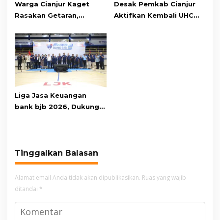
Warga Cianjur Kaget
Desak Pemkab Cianjur
Rasakan Getaran,
Aktifkan Kembali UHC
Ternyata Gempa M 5,3
Prioritas, Puluhan Warga
Berpusat di
Unjuk Rasa di Pendopo
Pangandaran
Liga Jasa Keuangan
bank bjb 2026, Dukung
Kolaborasi Industri Jasa
Keuangan
Tinggalkan Balasan
Alamat email Anda tidak akan dipublikasikan.
Ruas yang wajib
ditandai
*