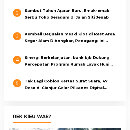
Cianjur Cari Identitas Pengemudi
Sambut Tahun Ajaran Baru, Emak-emak
2
Serbu Toko Seragam di Jalan Siti Jenab
Kembali Berjualan meski Kios di Rest Area
3
Segar Alam Dibongkar, Pedagang: Ini
Bukan Bangunan Liar, Kami Bayar Pajak
Sinergi Berkelanjutan, bank bjb Dukung
4
Percepatan Program Rumah Layak Huni
Melalui BSPS 2026
Tak Lagi Coblos Kertas Surat Suara, 47
5
Desa di Cianjur Gelar Pilkades Digital
Oktober 2026 Mendatang
REK KIEU WAE?