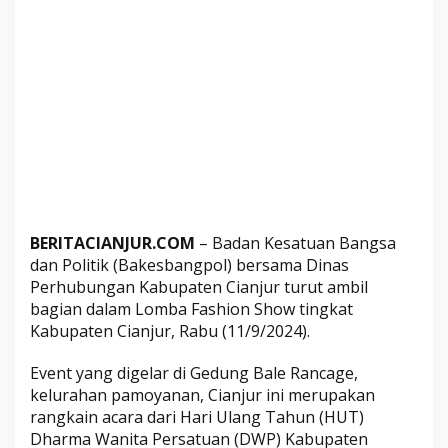
a
3
L
o
m
b
a
F
a
s
h
BERITACIANJUR.COM
– Badan Kesatuan Bangsa
i
dan Politik (Bakesbangpol) bersama Dinas
o
Perhubungan Kabupaten Cianjur turut ambil
n
bagian dalam Lomba Fashion Show tingkat
S
Kabupaten Cianjur, Rabu (11/9/2024).
h
o
Event yang digelar di Gedung Bale Rancage,
w
kelurahan pamoyanan, Cianjur ini merupakan
D
rangkain acara dari Hari Ulang Tahun (HUT)
Dharma Wanita Persatuan (DWP) Kabupaten
W