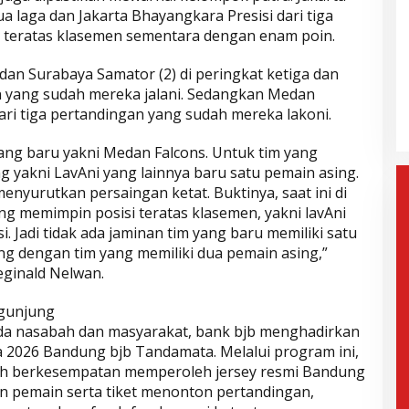
ua laga dan Jakarta Bhayangkara Presisi dari tiga
ua teratas klasemen sementara dengan enam poin.
gera Dilantik,
Wahyu-Ramzi Ajak Paslon Lain
 dan Surabaya Samator (2) di peringkat ketiga dan
n: Jadi Kado
untuk Bersinergi dan
n yang sudah mereka jalani. Sedangkan Medan
e-17
Berkolaborasi
mis, 6 Februari 2025
Di Politik, Aktualita
|
Kamis, 6 Februari 2025
dari tiga pertandingan yang sudah mereka lakoni.
tang baru yakni Medan Falcons. Untuk tim yang
yakni LavAni yang lainnya baru satu pemain asing.
menyurutkan persaingan ketat. Buktinya, saat ini di
ng memimpin posisi teratas klasemen, yakni lavAni
. Jadi tidak ada jaminan tim yang baru memiliki satu
ing dengan tim yang memiliki dua pemain asing,”
eginald Nelwan.
gunjung
ada nasabah dan masyarakat, bank bjb menghadirkan
 2026 Bandung bjb Tandamata. Melalui program ini,
h berkesempatan memperoleh jersey resmi Bandung
n pemain serta tiket menonton pertandingan,