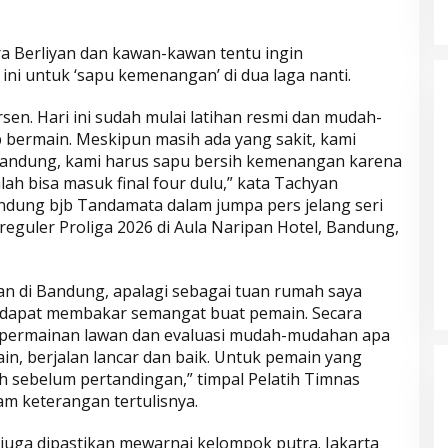
ra Berliyan dan kawan-kawan tentu ingin
i untuk ‘sapu kemenangan’ di dua laga nanti.
en. Hari ini sudah mulai latihan resmi dan mudah-
 bermain. Meskipun masih ada yang sakit, kami
 Bandung, kami harus sapu bersih kemenangan karena
alah bisa masuk final four dulu,” kata Tachyan
andung bjb Tandamata dalam jumpa pers jelang seri
eguler Proliga 2026 di Aula Naripan Hotel, Bandung,
Parkir Sembarangan
an di Bandung, apalagi sebagai tuan rumah saya
dapat membakar semangat buat pemain. Secara
i permainan lawan dan evaluasi mudah-mudahan apa
in, berjalan lancar dan baik. Untuk pemain yang
lih sebelum pertandingan,” timpal Pelatih Timnas
lam keterangan tertulisnya.
 juga dipastikan mewarnai kelompok putra. Jakarta