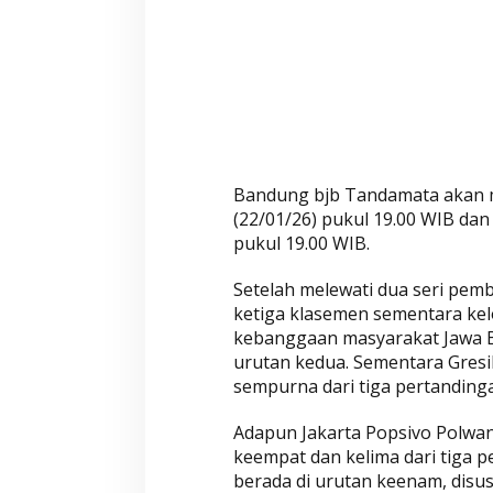
D
e
p
a
n
P
u
b
Bandung bjb Tandamata akan m
l
(22/01/26) pukul 19.00 WIB da
i
pukul 19.00 WIB.
k
S
Setelah melewati dua seri pe
e
ketiga klasemen sementara kel
n
kebanggaan masyarakat Jawa Bara
d
urutan kedua. Sementara Gres
i
sempurna dari tiga pertandinga
r
Adapun Jakarta Popsivo Polwan (
i
keempat dan kelima dari tiga p
berada di urutan keenam, disusu