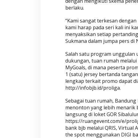
dengan mengikuti skema penem
berlaku.
“Kami sangat terkesan dengan 
kami harap pada seri kali ini k
menyaksikan setiap pertandin
Sukmana dalam jumpa pers di N
Salah satu program unggulan 
dukungan, tuan rumah melalui
MyGoals, di mana peserta pr
1 (satu) jersey bertanda tanga
lengkap terkait promo dapat di
http://infobjb.id/proliga.
Sebagai tuan rumah, Bandung
menonton yang lebih menarik b
langsung di loket GOR Sibalulu
https://ruangevent.com/e/prol
bank bjb melalui QRIS, Virtual 
the spot menggunakan DIGI ban