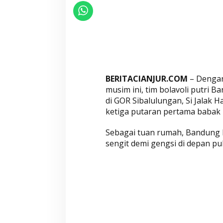
a
n
g
a
n
d
a
BERITACIANJUR.COM
– Dengan 
l
musim ini, tim bolavoli putri 
a
di GOR Sibalulungan, Si Jalak 
m
ketiga putaran pertama babak r
D
Sebagai tuan rumah, Bandung 
u
sengit demi gengsi di depan pub
a
L
a
g
a
d
i