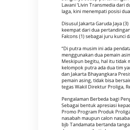
Lavani ‘Livin Transmedia dari d
laga, kini menempati posisi d
Wahyu-Ramzi Se
Disusul Jakarta Garuda Jaya (3)
Ganjar Ramadha
keempat dari dua pertandinga
HUT Gerindra k
Di Aktualita, Politik
|
Ka
Falcons (1) sebagai juru kunci 
“Di putra musim ini ada penda
menggunakan dua pemain asing 
Meskipun begitu, hal itu tidak 
kelompok putra ada dua tim ya
dan Jakarta Bhayangkara Presisi
pemain asing, tidak bisa bersa
tegas Wakil Direktur Proliga, R
Pengalaman Berbeda bagi Pen
Sebagai bentuk apresiasi kep
Promo Program Produk Proliga
nasabah maupun calon nasaba
bjb Tandamata bertanda tanga