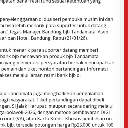
patan dana fresh fund sesuai ketentuan yang
penyelenggaraan di dua seri pembuka musim ini dan
ami bisa lebih menarik para suporter untuk datang
gan,” tegas Manajer Bandung bjb Tandamata, Asep
aripan Hotel, Bandung, Rabu (21/01/26).
untuk menarik para suporter datang memberi
 bank bjb menawarkan produk bjb Tandamata
omo yang memenuhi persyaratan berhak mendapatkan
n pemain dan tiket nonton pertandingan. Informasi
akses melalui laman resmi bank bjb di
 bjb Tandamata juga menghadirkan pengalaman
agi masyarakat. Tiket pertandingan dapat dibeli
ngan, Si Jalak Harupat, maupun secara daring melalui
iga-bolavoli-2026, dengan metode pembayaran DIGI
Account (VA), atau Kartu Kredit. Khusus pembelian on
k bjb, tersedia potongan harga Rp25.000 untuk 100