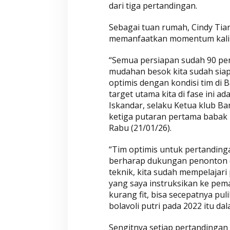
dari tiga pertandingan.
Sebagai tuan rumah, Cindy Tia
memanfaatkan momentum kali in
“Semua persiapan sudah 90 pers
mudahan besok kita sudah siap
optimis dengan kondisi tim di
target utama kita di fase ini ad
Iskandar, selaku Ketua klub B
ketiga putaran pertama babak r
Rabu (21/01/26).
“Tim optimis untuk pertanding
berharap dukungan penonton 
teknik, kita sudah mempelajar
yang saya instruksikan ke pema
kurang fit, bisa secepatnya pu
bolavoli putri pada 2022 itu da
Sengitnya setiap pertandingan