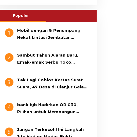
Populer
Mobil dengan 8 Penumpang
1
Nekat Lintasi Jembatan
Gantung, KDM Minta Bupati
Cianjur Cari Identitas
Sambut Tahun Ajaran Baru,
2
Pengemudi
Emak-emak Serbu Toko
Seragam di Jalan Siti Jenab
Tak Lagi Coblos Kertas Surat
3
Suara, 47 Desa di Cianjur Gelar
Pilkades Digital Oktober 2026
Mendatang
bank bjb Hadirkan ORI030,
4
Pilihan untuk Membangun
Masa Depan Lebih Sejahtera
Jangan Terkecoh! Ini Langkah
5
Jitu Hadapi Modus Bukti