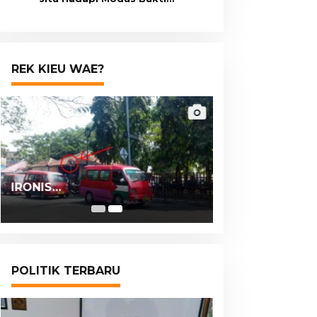
Transfer Palsu
REK KIEU WAE?
IRONIS…
POLITIK TERBARU