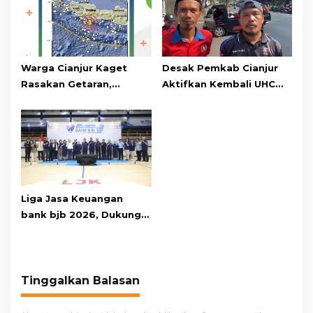
Warga Cianjur Kaget
Desak Pemkab Cianjur
Rasakan Getaran,
Aktifkan Kembali UHC
Ternyata Gempa M 5,3
Prioritas, Puluhan Warga
Berpusat di
Unjuk Rasa di Pendopo
Pangandaran
Liga Jasa Keuangan
bank bjb 2026, Dukung
Kolaborasi Industri Jasa
Keuangan
Tinggalkan Balasan