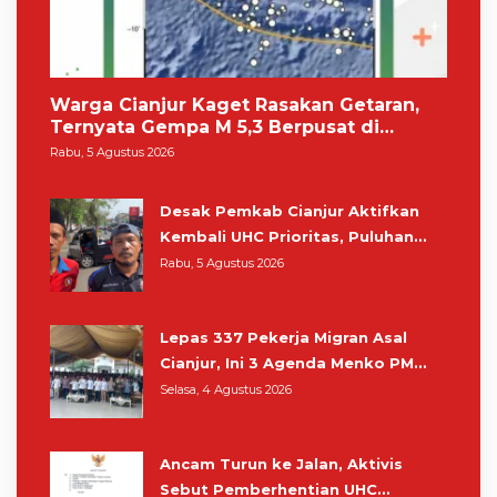
Warga Cianjur Kaget Rasakan Getaran,
Ternyata Gempa M 5,3 Berpusat di
Pangandaran
Rabu, 5 Agustus 2026
Desak Pemkab Cianjur Aktifkan
Kembali UHC Prioritas, Puluhan
Warga Unjuk Rasa di Pendopo
Rabu, 5 Agustus 2026
Lepas 337 Pekerja Migran Asal
Cianjur, Ini 3 Agenda Menko PM
Muhaimin di Kota Santri
Selasa, 4 Agustus 2026
Ancam Turun ke Jalan, Aktivis
Sebut Pemberhentian UHC