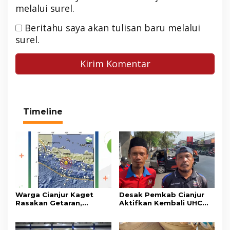
melalui surel.
Beritahu saya akan tulisan baru melalui
surel.
Timeline
Warga Cianjur Kaget
Desak Pemkab Cianjur
Rasakan Getaran,
Aktifkan Kembali UHC
Ternyata Gempa M 5,3
Prioritas, Puluhan Warga
Berpusat di
Unjuk Rasa di Pendopo
Pangandaran