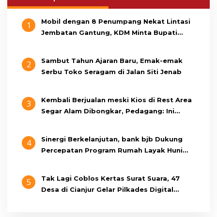
Mobil dengan 8 Penumpang Nekat Lintasi
1
Jembatan Gantung, KDM Minta Bupati
Cianjur Cari Identitas Pengemudi
Sambut Tahun Ajaran Baru, Emak-emak
2
Serbu Toko Seragam di Jalan Siti Jenab
Kembali Berjualan meski Kios di Rest Area
3
Segar Alam Dibongkar, Pedagang: Ini
Bukan Bangunan Liar, Kami Bayar Pajak
Sinergi Berkelanjutan, bank bjb Dukung
4
Percepatan Program Rumah Layak Huni
Melalui BSPS 2026
Tak Lagi Coblos Kertas Surat Suara, 47
5
Desa di Cianjur Gelar Pilkades Digital
Oktober 2026 Mendatang