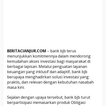
i
M
a
s
y
a
r
a
k
a
BERITACIANJUR.COM
– bank bjb terus
t
menunjukkan komitmennya dalam mendorong
m
kemudahan akses investasi bagi masyarakat di
e
berbagai lapisan. Melalui penguatan layanan
l
keuangan yang inklusif dan adaptif, bank bjb
a
berupaya menghadirkan solusi investasi yang
praktis, dan relevan dengan kebutuhan nasabah
l
masa kini.
u
i
Sejalan dengan upaya tersebut, bank bjb turut
O
berpartisipasi memasarkan produk Obligasi
R