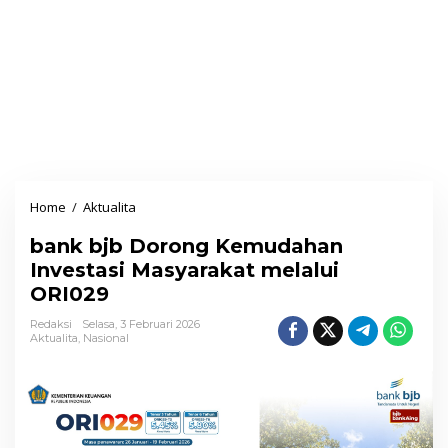
Home
/
Aktualita
b
a
bank bjb Dorong Kemudahan
n
Investasi Masyarakat melalui
k
ORI029
b
j
Redaksi
Selasa, 3 Februari 2026
Aktualita
,
Nasional
b
D
o
r
o