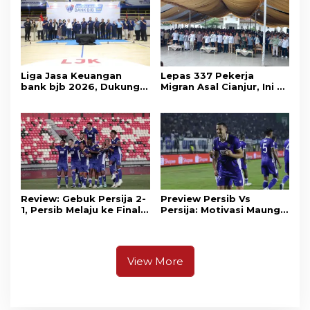
Liga Jasa Keuangan
Lepas 337 Pekerja
bank bjb 2026, Dukung
Migran Asal Cianjur, Ini 3
Kolaborasi Industri Jasa
Agenda Menko PM
Keuangan
Muhaimin di Kota Santri
Review: Gebuk Persija 2-
Preview Persib Vs
1, Persib Melaju ke Final
Persija: Motivasi Maung
Piala Presiden 2026
Tuntaskan Duel Panas El
Clasico
View More