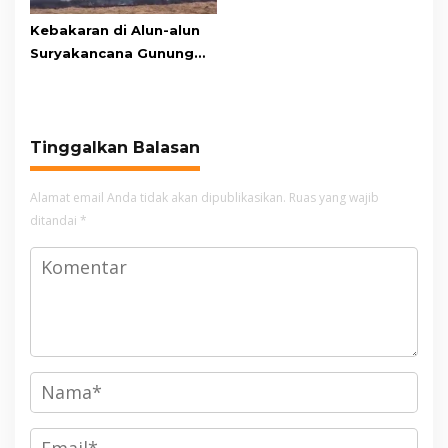
Kebakaran di Alun-alun
Suryakancana Gunung
Gede Pangrango,
Relawan dan Warga
Masih Bersiaga
Tinggalkan Balasan
Alamat email Anda tidak akan dipublikasikan.
Ruas yang wajib
ditandai
*