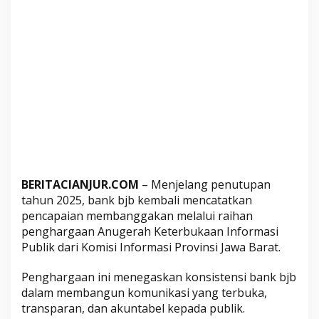
i
B
a
d
a
n
P
u
b
l
i
k
BERITACIANJUR.COM
– Menjelang penutupan
I
tahun 2025, bank bjb kembali mencatatkan
n
pencapaian membanggakan melalui raihan
penghargaan Anugerah Keterbukaan Informasi
f
Publik dari Komisi Informasi Provinsi Jawa Barat.
o
r
Penghargaan ini menegaskan konsistensi bank bjb
m
dalam membangun komunikasi yang terbuka,
a
transparan, dan akuntabel kepada publik.
t