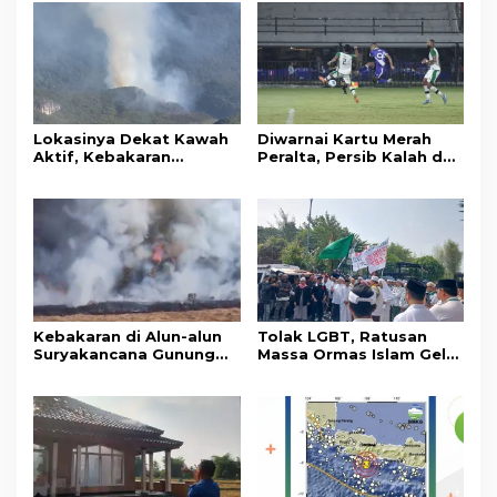
Lokasinya Dekat Kawah
Diwarnai Kartu Merah
Aktif, Kebakaran
Peralta, Persib Kalah dari
Kembali Melanda
Persebaya Lewat Drama
Kawasan Gunung Gede
Adu Penalti
Pangrango
Kebakaran di Alun-alun
Tolak LGBT, Ratusan
Suryakancana Gunung
Massa Ormas Islam Gelar
Gede Pangrango,
Unjuk Rasa di DPRD
Relawan dan Warga
Cianjur
Masih Bersiaga