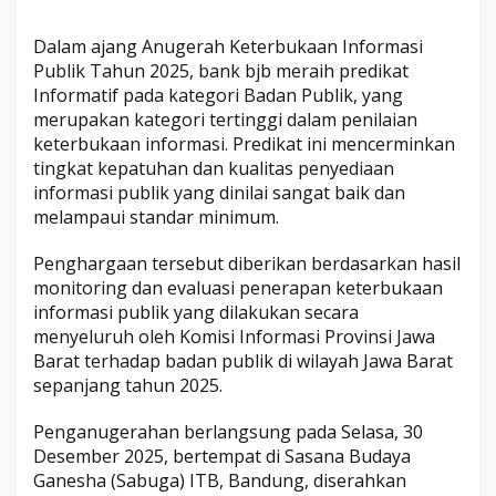
s
i
Dalam ajang Anugerah Keterbukaan Informasi
J
Publik Tahun 2025, bank bjb meraih predikat
a
Informatif pada kategori Badan Publik, yang
b
merupakan kategori tertinggi dalam penilaian
a
keterbukaan informasi. Predikat ini mencerminkan
r
tingkat kepatuhan dan kualitas penyediaan
informasi publik yang dinilai sangat baik dan
melampaui standar minimum.
Penghargaan tersebut diberikan berdasarkan hasil
monitoring dan evaluasi penerapan keterbukaan
informasi publik yang dilakukan secara
menyeluruh oleh Komisi Informasi Provinsi Jawa
Barat terhadap badan publik di wilayah Jawa Barat
sepanjang tahun 2025.
Penganugerahan berlangsung pada Selasa, 30
Desember 2025, bertempat di Sasana Budaya
Ganesha (Sabuga) ITB, Bandung, diserahkan