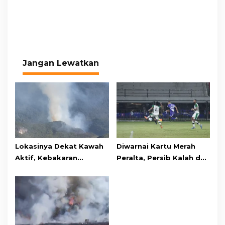
Jangan Lewatkan
Lokasinya Dekat Kawah
Diwarnai Kartu Merah
Aktif, Kebakaran
Peralta, Persib Kalah dari
Kembali Melanda
Persebaya Lewat Drama
Kawasan Gunung Gede
Adu Penalti
Pangrango