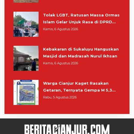
Masih Bersiaga
Tolak LGBT, Ratusan Massa Ormas
Islam Gelar Unjuk Rasa di DPRD
Cianjur
Kamis, 6 Agustus 2026
Kebakaran di Sukaluyu Hanguskan
Masjid dan Madrasah Nurul Ikhsan
Kamis, 6 Agustus 2026
Warga Cianjur Kaget Rasakan
Getaran, Ternyata Gempa M 5,3
Berpusat di Pangandaran
Rabu, 5 Agustus 2026