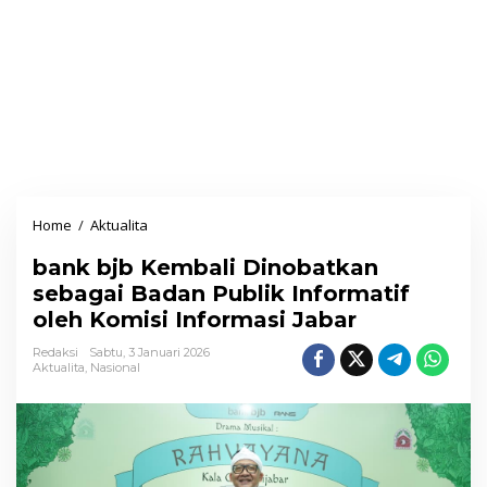
Home
/
Aktualita
b
a
bank bjb Kembali Dinobatkan
n
sebagai Badan Publik Informatif
k
oleh Komisi Informasi Jabar
b
j
Redaksi
Sabtu, 3 Januari 2026
Aktualita
,
Nasional
b
K
e
m
b