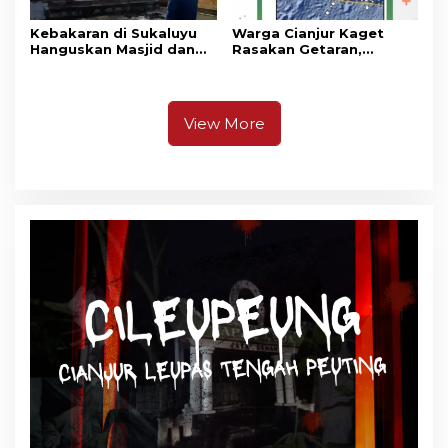
Kebakaran di Sukaluyu
Warga Cianjur Kaget
Hanguskan Masjid dan
Rasakan Getaran,
Madrasah Nurul Ikhsan
Ternyata Gempa M 5,3
Berpusat di
Pangandaran
View More