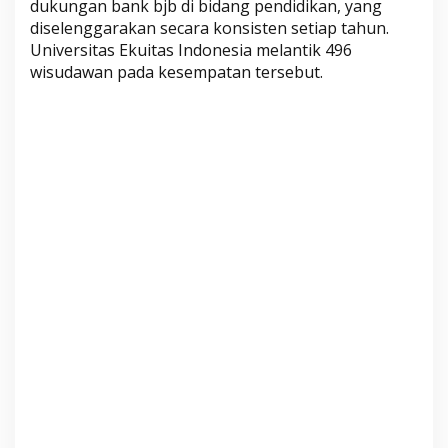
dukungan bank bjb di bidang pendidikan, yang
s
diselenggarakan secara konsisten setiap tahun.
i
Universitas Ekuitas Indonesia melantik 496
t
wisudawan pada kesempatan tersebut.
a
s
E
k
u
i
t
a
s
I
n
d
o
n
e
s