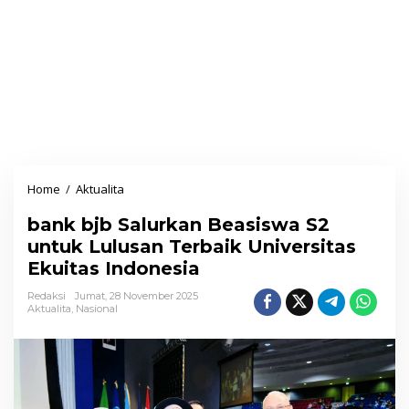
Home
/
Aktualita
b
a
bank bjb Salurkan Beasiswa S2
n
untuk Lulusan Terbaik Universitas
k
Ekuitas Indonesia
b
j
Redaksi
Jumat, 28 November 2025
Aktualita
,
Nasional
b
S
a
l
u