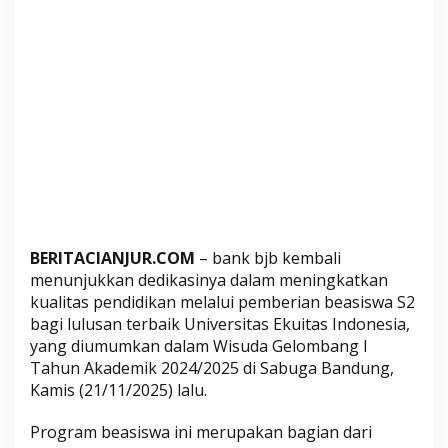
L
u
l
u
s
a
n
T
e
r
b
a
BERITACIANJUR.COM
– bank bjb kembali
i
menunjukkan dedikasinya dalam meningkatkan
k
kualitas pendidikan melalui pemberian beasiswa S2
bagi lulusan terbaik Universitas Ekuitas Indonesia,
U
yang diumumkan dalam Wisuda Gelombang I
n
Tahun Akademik 2024/2025 di Sabuga Bandung,
i
Kamis (21/11/2025) lalu.
v
e
Program beasiswa ini merupakan bagian dari
r