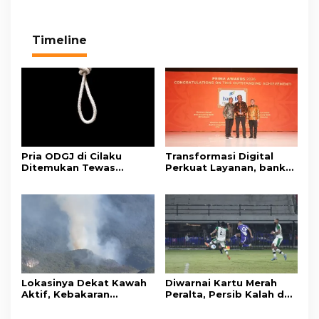
Timeline
Pria ODGJ di Cilaku
Transformasi Digital
Ditemukan Tewas
Perkuat Layanan, bank
Gantung Diri di Kamar
bjb Raih Lima Titanium
Mandi
Awards pada PRIMA
Awards 2026
Lokasinya Dekat Kawah
Diwarnai Kartu Merah
Aktif, Kebakaran
Peralta, Persib Kalah dari
Kembali Melanda
Persebaya Lewat Drama
Kawasan Gunung Gede
Adu Penalti