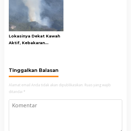
Mandi
Awards pada PRIMA
Awards 2026
Lokasinya Dekat Kawah
Aktif, Kebakaran
Kembali Melanda
Kawasan Gunung Gede
Pangrango
Tinggalkan Balasan
Alamat email Anda tidak akan dipublikasikan.
Ruas yang wajib
ditandai
*