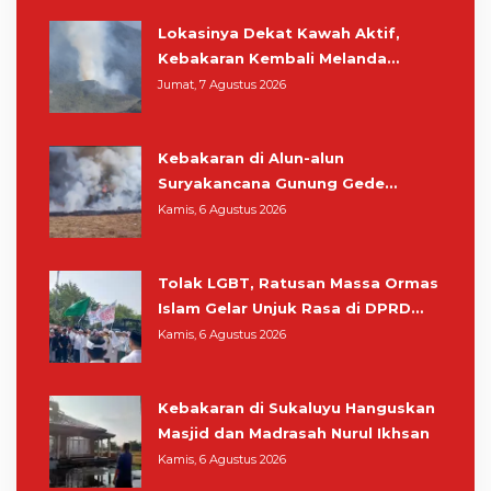
Lokasinya Dekat Kawah Aktif,
Kebakaran Kembali Melanda
Kawasan Gunung Gede Pangrango
Jumat, 7 Agustus 2026
Kebakaran di Alun-alun
Suryakancana Gunung Gede
Pangrango, Relawan dan Warga
Kamis, 6 Agustus 2026
Masih Bersiaga
Tolak LGBT, Ratusan Massa Ormas
Islam Gelar Unjuk Rasa di DPRD
Cianjur
Kamis, 6 Agustus 2026
Kebakaran di Sukaluyu Hanguskan
Masjid dan Madrasah Nurul Ikhsan
Kamis, 6 Agustus 2026