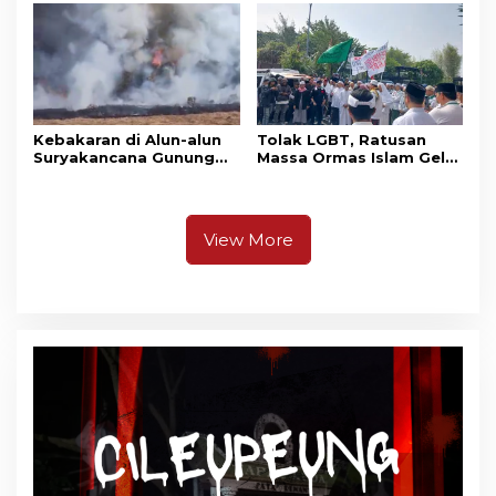
Pangrango
Kebakaran di Alun-alun
Tolak LGBT, Ratusan
Suryakancana Gunung
Massa Ormas Islam Gelar
Gede Pangrango,
Unjuk Rasa di DPRD
Relawan dan Warga
Cianjur
Masih Bersiaga
View More