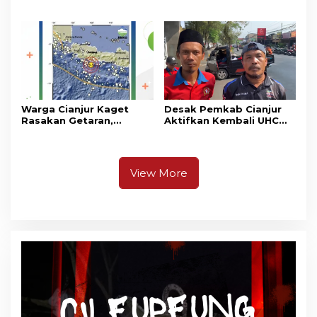
Unjuk Rasa di DPRD
Madrasah Nurul Ikhsan
Cianjur
Warga Cianjur Kaget
Desak Pemkab Cianjur
Rasakan Getaran,
Aktifkan Kembali UHC
Ternyata Gempa M 5,3
Prioritas, Puluhan Warga
Berpusat di
Unjuk Rasa di Pendopo
Pangandaran
View More