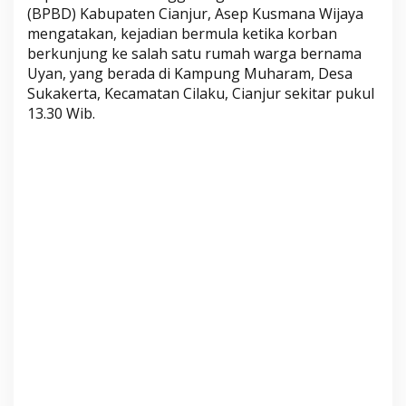
T
(BPBD) Kabupaten Cianjur, Asep Kusmana Wijaya
mengatakan, kejadian bermula ketika korban
e
berkunjung ke salah satu rumah warga bernama
n
Uyan, yang berada di Kampung Muharam, Desa
g
Sukakerta, Kecamatan Cilaku, Cianjur sekitar pukul
g
13.30 Wib.
e
l
a
m