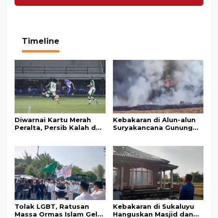
Timeline
Diwarnai Kartu Merah
Kebakaran di Alun-alun
Peralta, Persib Kalah dari
Suryakancana Gunung
Persebaya Lewat Drama
Gede Pangrango,
Adu Penalti
Relawan dan Warga
Masih Bersiaga
Tolak LGBT, Ratusan
Kebakaran di Sukaluyu
Massa Ormas Islam Gelar
Hanguskan Masjid dan