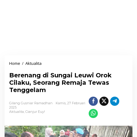
Home
/
Aktualita
B
e
Berenang di Sungai Leuwi Orok
r
Cilaku, Seorang Remaja Tewas
e
Tenggelam
n
a
Gilang Gusniar Ramadhan
Kamis, 27 Februari
n
2025
Aktualita
,
Cianjur Euy!
g
d
i
S