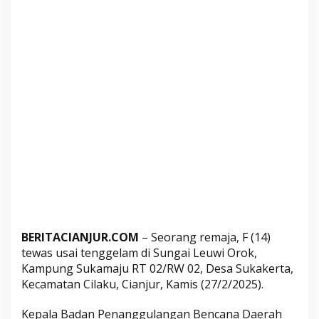
u
,
S
e
o
r
a
n
g
R
e
m
a
j
a
BERITACIANJUR.COM
– Seorang remaja, F (14)
T
tewas usai tenggelam di Sungai Leuwi Orok,
e
Kampung Sukamaju RT 02/RW 02, Desa Sukakerta,
w
Kecamatan Cilaku, Cianjur, Kamis (27/2/2025).
a
s
Kepala Badan Penanggulangan Bencana Daerah