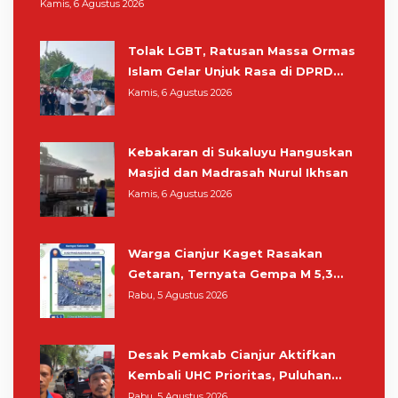
Warga Masih Bersiaga
Kamis, 6 Agustus 2026
Tolak LGBT, Ratusan Massa Ormas
Islam Gelar Unjuk Rasa di DPRD
Cianjur
Kamis, 6 Agustus 2026
Kebakaran di Sukaluyu Hanguskan
Masjid dan Madrasah Nurul Ikhsan
Kamis, 6 Agustus 2026
Warga Cianjur Kaget Rasakan
Getaran, Ternyata Gempa M 5,3
Berpusat di Pangandaran
Rabu, 5 Agustus 2026
Desak Pemkab Cianjur Aktifkan
Kembali UHC Prioritas, Puluhan
Warga Unjuk Rasa di Pendopo
Rabu, 5 Agustus 2026