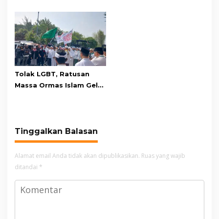
Persebaya Lewat Drama
Gede Pangrango,
Adu Penalti
Relawan dan Warga
Masih Bersiaga
Tolak LGBT, Ratusan
Massa Ormas Islam Gelar
Unjuk Rasa di DPRD
Cianjur
Tinggalkan Balasan
Alamat email Anda tidak akan dipublikasikan.
Ruas yang wajib
ditandai
*