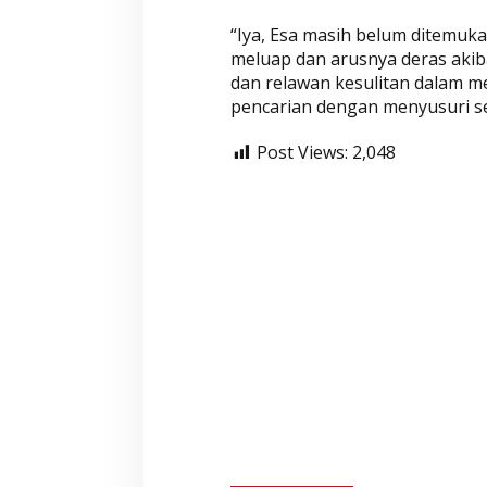
n
“Iya, Esa masih belum ditemuk
T
meluap dan arusnya deras akiba
e
dan relawan kesulitan dalam m
w
pencarian dengan menyusuri s
a
s
Post Views:
2,048