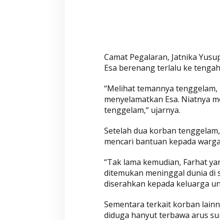
n
g
,
B
o
Camat Pegalaran, Jatnika Yusu
c
Esa berenang terlalu ke tenga
a
h
“Melihat temannya tenggelam,
S
menyelamatkan Esa. Niatnya m
D
tenggelam,“ ujarnya.
d
i
Setelah dua korban tenggelam
P
mencari bantuan kepada warga 
a
g
“Tak lama kemudian, Farhat y
e
ditemukan meninggal dunia di s
l
diserahkan kepada keluarga u
a
Sementara terkait korban lainn
r
diduga hanyut terbawa arus su
a