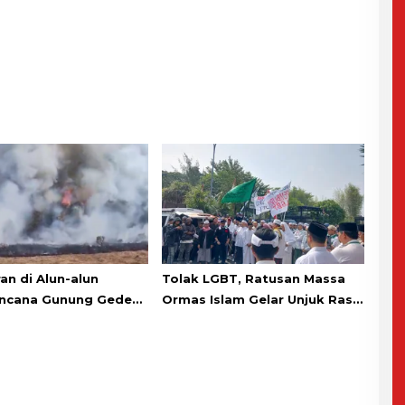
an di Alun-alun
Tolak LGBT, Ratusan Massa
ncana Gunung Gede
Ormas Islam Gelar Unjuk Rasa
go, Relawan dan
di DPRD Cianjur
asih Bersiaga