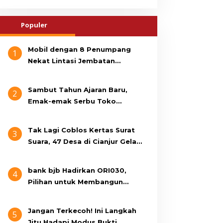
Populer
Mobil dengan 8 Penumpang
1
Nekat Lintasi Jembatan
Gantung, KDM Minta Bupati
Cianjur Cari Identitas
Sambut Tahun Ajaran Baru,
2
Pengemudi
Emak-emak Serbu Toko
Seragam di Jalan Siti Jenab
Tak Lagi Coblos Kertas Surat
3
Suara, 47 Desa di Cianjur Gelar
Pilkades Digital Oktober 2026
Mendatang
bank bjb Hadirkan ORI030,
4
Pilihan untuk Membangun
Masa Depan Lebih Sejahtera
Jangan Terkecoh! Ini Langkah
5
Jitu Hadapi Modus Bukti