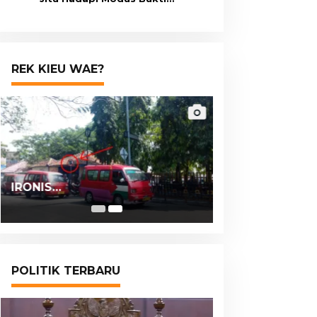
Transfer Palsu
REK KIEU WAE?
IRONIS…
POLITIK TERBARU