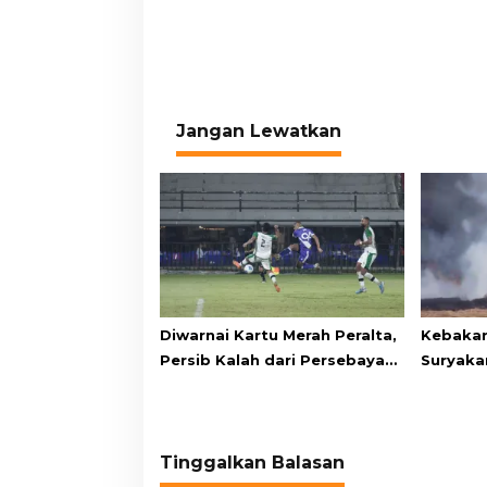
Jangan Lewatkan
Diwarnai Kartu Merah Peralta,
Kebakar
Persib Kalah dari Persebaya
Suryaka
Lewat Drama Adu Penalti
Pangran
Warga M
Tinggalkan Balasan