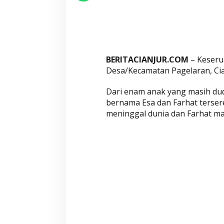
e
l
a
m
d
BERITACIANJUR.COM
– Keseru
i
Desa/Kecamatan Pagelaran, Cia
S
u
Dari enam anak yang masih dud
n
bernama Esa dan Farhat terser
g
meninggal dunia dan Farhat ma
a
i
C
i
j
a
m
p
a