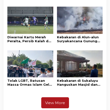
bjb Raih Lima Titanium
Kembali Melanda
Awards pada PRIMA
Kawasan Gunung Gede
Awards 2026
Pangrango
Diwarnai Kartu Merah
Kebakaran di Alun-alun
Peralta, Persib Kalah dari
Suryakancana Gunung
Persebaya Lewat Drama
Gede Pangrango,
Adu Penalti
Relawan dan Warga
Masih Bersiaga
Tolak LGBT, Ratusan
Kebakaran di Sukaluyu
Massa Ormas Islam Gelar
Hanguskan Masjid dan
Unjuk Rasa di DPRD
Madrasah Nurul Ikhsan
Cianjur
View More