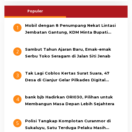
Populer
Mobil dengan 8 Penumpang Nekat Lintasi
1
Jembatan Gantung, KDM Minta Bupati
Cianjur Cari Identitas Pengemudi
Sambut Tahun Ajaran Baru, Emak-emak
2
Serbu Toko Seragam di Jalan Siti Jenab
Tak Lagi Coblos Kertas Surat Suara, 47
3
Desa di Cianjur Gelar Pilkades Digital
Oktober 2026 Mendatang
bank bjb Hadirkan ORI030, Pilihan untuk
4
Membangun Masa Depan Lebih Sejahtera
Polisi Tangkap Komplotan Curanmor di
5
Sukaluyu, Satu Terduga Pelaku Masih