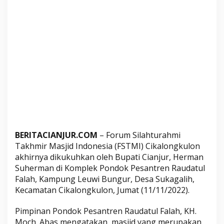
l
o
n
g
k
u
l
o
n
BERITACIANJUR.COM
– Forum Silahturahmi
Takhmir Masjid Indonesia (FSTMI) Cikalongkulon
akhirnya dikukuhkan oleh Bupati Cianjur, Herman
Suherman di Komplek Pondok Pesantren Raudatul
Falah, Kampung Leuwi Bungur, Desa Sukagalih,
Kecamatan Cikalongkulon, Jumat (11/11/2022).
Pimpinan Pondok Pesantren Raudatul Falah, KH.
Moch. Abas mengatakan, masjid yang merupakan