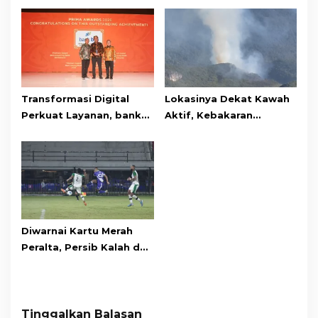
Transformasi Digital
Lokasinya Dekat Kawah
Perkuat Layanan, bank
Aktif, Kebakaran
bjb Raih Lima Titanium
Kembali Melanda
Awards pada PRIMA
Kawasan Gunung Gede
Awards 2026
Pangrango
Diwarnai Kartu Merah
Peralta, Persib Kalah dari
Persebaya Lewat Drama
Adu Penalti
Tinggalkan Balasan