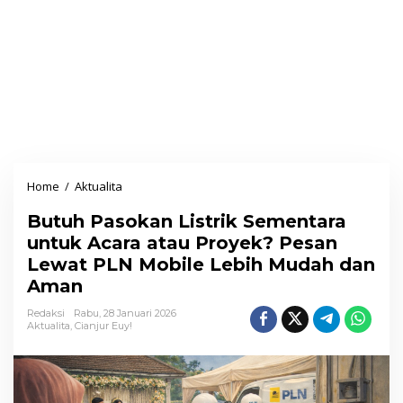
Home
/
Aktualita
B
u
Butuh Pasokan Listrik Sementara
t
untuk Acara atau Proyek? Pesan
u
Lewat PLN Mobile Lebih Mudah dan
h
Aman
P
a
Redaksi
Rabu, 28 Januari 2026
Aktualita
,
Cianjur Euy!
s
o
k
a