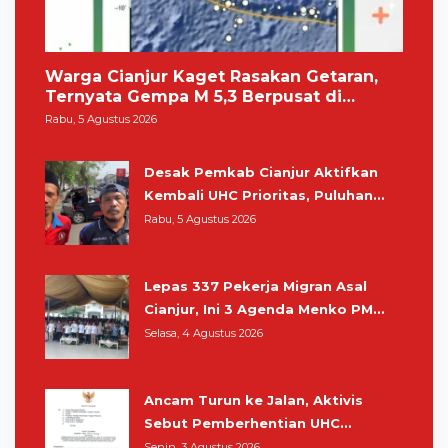
Warga Cianjur Kaget Rasakan Getaran,
Ternyata Gempa M 5,3 Berpusat di
Pangandaran
Rabu, 5 Agustus 2026
Desak Pemkab Cianjur Aktifkan
Kembali UHC Prioritas, Puluhan
Warga Unjuk Rasa di Pendopo
Rabu, 5 Agustus 2026
Lepas 337 Pekerja Migran Asal
Cianjur, Ini 3 Agenda Menko PM
Muhaimin di Kota Santri
Selasa, 4 Agustus 2026
Ancam Turun ke Jalan, Aktivis
Sebut Pemberhentian UHC
Prioritas Rampas Hak Hidup
Senin, 3 Agustus 2026