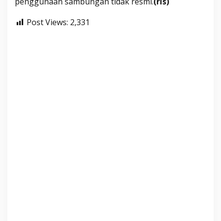
penggunaan sambungan tidak resmi.
(rls)
Post Views:
2,331