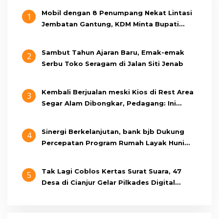
Mobil dengan 8 Penumpang Nekat Lintasi
1
Jembatan Gantung, KDM Minta Bupati
Cianjur Cari Identitas Pengemudi
Sambut Tahun Ajaran Baru, Emak-emak
2
Serbu Toko Seragam di Jalan Siti Jenab
Kembali Berjualan meski Kios di Rest Area
3
Segar Alam Dibongkar, Pedagang: Ini
Bukan Bangunan Liar, Kami Bayar Pajak
Sinergi Berkelanjutan, bank bjb Dukung
4
Percepatan Program Rumah Layak Huni
Melalui BSPS 2026
Tak Lagi Coblos Kertas Surat Suara, 47
5
Desa di Cianjur Gelar Pilkades Digital
Oktober 2026 Mendatang