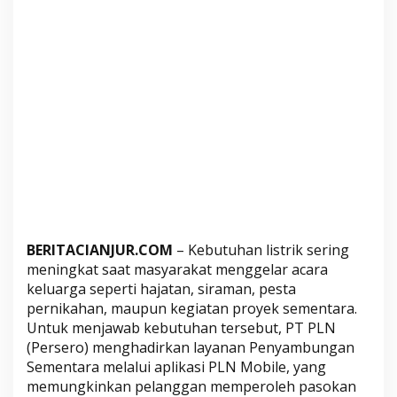
t
u
k
A
c
a
r
a
a
t
a
u
P
BERITACIANJUR.COM
– Kebutuhan listrik sering
r
meningkat saat masyarakat menggelar acara
o
keluarga seperti hajatan, siraman, pesta
y
pernikahan, maupun kegiatan proyek sementara.
Untuk menjawab kebutuhan tersebut, PT PLN
e
(Persero) menghadirkan layanan Penyambungan
k
Sementara melalui aplikasi PLN Mobile, yang
?
memungkinkan pelanggan memperoleh pasokan
P