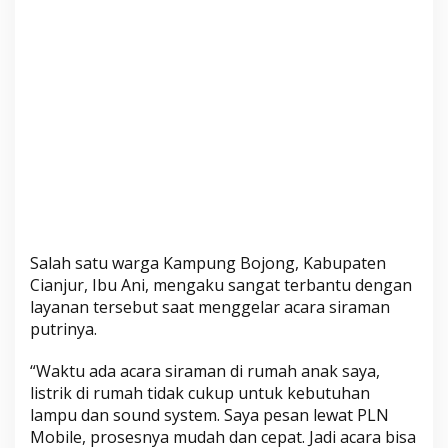
e
b
i
h
M
u
d
a
h
d
a
n
Salah satu warga Kampung Bojong, Kabupaten
A
Cianjur, Ibu Ani, mengaku sangat terbantu dengan
m
layanan tersebut saat menggelar acara siraman
a
putrinya.
n
“Waktu ada acara siraman di rumah anak saya,
listrik di rumah tidak cukup untuk kebutuhan
lampu dan sound system. Saya pesan lewat PLN
Mobile, prosesnya mudah dan cepat. Jadi acara bisa