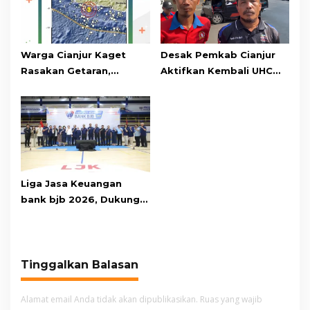
Warga Cianjur Kaget
Desak Pemkab Cianjur
Rasakan Getaran,
Aktifkan Kembali UHC
Ternyata Gempa M 5,3
Prioritas, Puluhan Warga
Berpusat di
Unjuk Rasa di Pendopo
Pangandaran
Liga Jasa Keuangan
bank bjb 2026, Dukung
Kolaborasi Industri Jasa
Keuangan
Tinggalkan Balasan
Alamat email Anda tidak akan dipublikasikan.
Ruas yang wajib