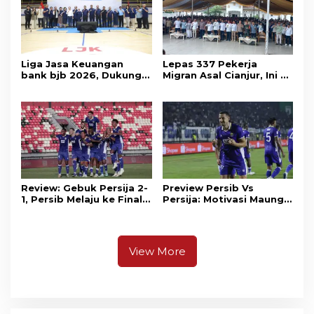
Liga Jasa Keuangan
Lepas 337 Pekerja
bank bjb 2026, Dukung
Migran Asal Cianjur, Ini 3
Kolaborasi Industri Jasa
Agenda Menko PM
Keuangan
Muhaimin di Kota Santri
Review: Gebuk Persija 2-
Preview Persib Vs
1, Persib Melaju ke Final
Persija: Motivasi Maung
Piala Presiden 2026
Tuntaskan Duel Panas El
Clasico
View More