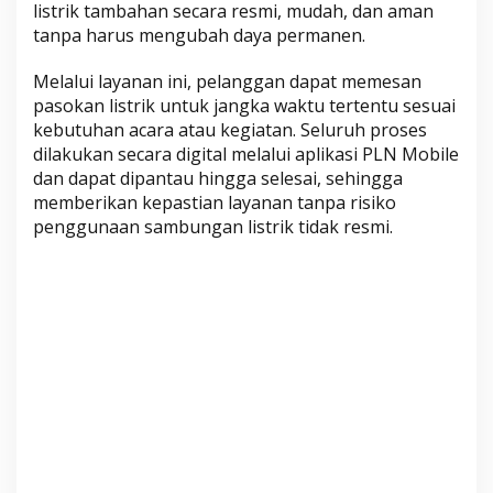
listrik tambahan secara resmi, mudah, dan aman
e
tanpa harus mengubah daya permanen.
s
a
Melalui layanan ini, pelanggan dapat memesan
n
pasokan listrik untuk jangka waktu tertentu sesuai
L
kebutuhan acara atau kegiatan. Seluruh proses
e
dilakukan secara digital melalui aplikasi PLN Mobile
w
dan dapat dipantau hingga selesai, sehingga
a
memberikan kepastian layanan tanpa risiko
t
penggunaan sambungan listrik tidak resmi.
P
L
N
M
o
b
i
l
e
L