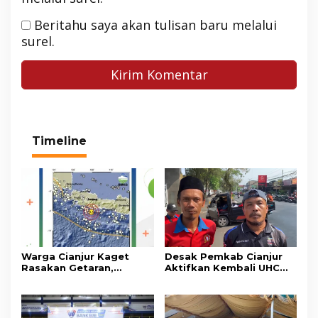
Beritahu saya akan tulisan baru melalui
surel.
Timeline
Warga Cianjur Kaget
Desak Pemkab Cianjur
Rasakan Getaran,
Aktifkan Kembali UHC
Ternyata Gempa M 5,3
Prioritas, Puluhan Warga
Berpusat di
Unjuk Rasa di Pendopo
Pangandaran