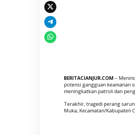
r
e
s
C
i
a
n
j
u
r
T
BERITACIANJUR.COM
– Menind
i
potensi gangguan keamanan se
n
meningkatkan patroli dan pen
g
k
Terakhir, tragedi perang sarung
a
Muka, Kecamatan/Kabupaten Cian
t
k
a