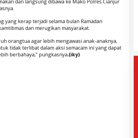
makan dan langsung dibawa ke Mako Polres Cianjur
asnya.
ak Paslon Lain
Selisih Suara Tipis, MK Tolak
g yang kerap terjadi selama bulan Ramadan
i dan
Gugatan Herman-Ibang, KPU
kamtibmas dan merugikan masyarakat.
Segera Tetapkan Wahyu-
mis, 6 Februari 2025
Di Politik, Aktualita
|
Rabu, 5 Februari 2025
Ramzi
uh orangtua agar lebih mengawasi anak-anaknya,
k tidak terlibat dalam aksi semacam ini yang dapat
ebih berbahaya,” pungkasnya
.(iky)