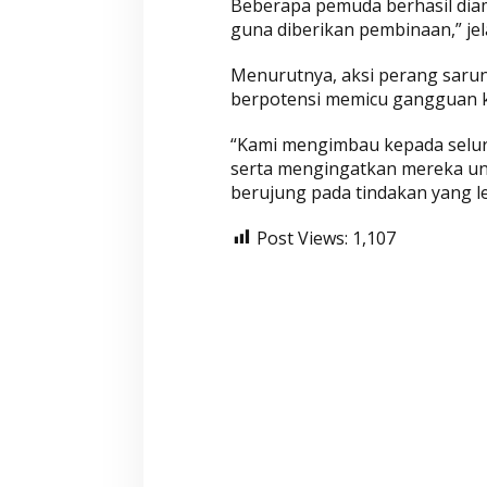
Beberapa pemuda berhasil dia
guna diberikan pembinaan,” jel
Wahyu-Ramzi Segera Dilantik,
Wahyu-Ramzi Aj
Menurutnya, aksi perang sarun
Ganjar Ramadhan: Jadi Kado
untuk Bersinerg
berpotensi memicu gangguan 
HUT Gerindra ke-17
Berkolaborasi
Di Aktualita, Politik
|
Kamis, 6 Februari 2025
Di Politik, Aktualita
|
Ka
“Kami mengimbau kepada selur
serta mengingatkan mereka untu
berujung pada tindakan yang l
Post Views:
1,107