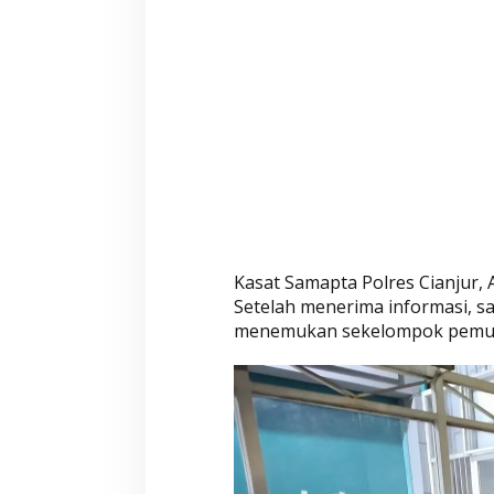
n
P
e
n
g
a
w
a
s
a
n
Kasat Samapta Polres Cianjur,
Setelah menerima informasi, s
menemukan sekelompok pemuda 