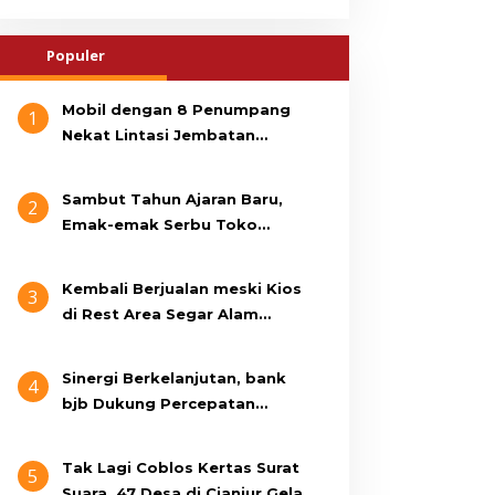
Populer
Mobil dengan 8 Penumpang
1
Nekat Lintasi Jembatan
Gantung, KDM Minta Bupati
Cianjur Cari Identitas
Sambut Tahun Ajaran Baru,
2
Pengemudi
Emak-emak Serbu Toko
Seragam di Jalan Siti Jenab
Kembali Berjualan meski Kios
3
di Rest Area Segar Alam
Dibongkar, Pedagang: Ini
Bukan Bangunan Liar, Kami
Sinergi Berkelanjutan, bank
4
Bayar Pajak
bjb Dukung Percepatan
Program Rumah Layak Huni
Melalui BSPS 2026
Tak Lagi Coblos Kertas Surat
5
Suara, 47 Desa di Cianjur Gelar