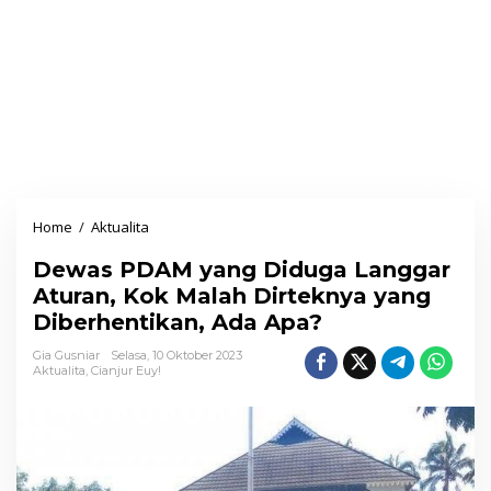
Home
/
Aktualita
D
e
Dewas PDAM yang Diduga Langgar
w
Aturan, Kok Malah Dirteknya yang
a
Diberhentikan, Ada Apa?
s
P
Gia Gusniar
Selasa, 10 Oktober 2023
Aktualita
,
Cianjur Euy!
D
A
M
y
a