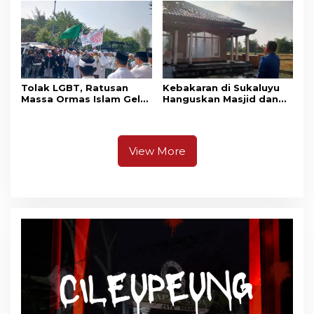
Masih Bersiaga
Tolak LGBT, Ratusan
Kebakaran di Sukaluyu
Massa Ormas Islam Gelar
Hanguskan Masjid dan
Unjuk Rasa di DPRD
Madrasah Nurul Ikhsan
Cianjur
View More