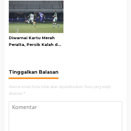
Awards pada PRIMA
Kawasan Gunung Gede
Awards 2026
Pangrango
Diwarnai Kartu Merah
Peralta, Persib Kalah dari
Persebaya Lewat Drama
Adu Penalti
Tinggalkan Balasan
Alamat email Anda tidak akan dipublikasikan.
Ruas yang wajib
ditandai
*