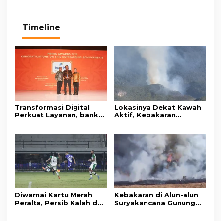
Timeline
Transformasi Digital
Lokasinya Dekat Kawah
Perkuat Layanan, bank
Aktif, Kebakaran
bjb Raih Lima Titanium
Kembali Melanda
Awards pada PRIMA
Kawasan Gunung Gede
Awards 2026
Pangrango
Diwarnai Kartu Merah
Kebakaran di Alun-alun
Peralta, Persib Kalah dari
Suryakancana Gunung
Persebaya Lewat Drama
Gede Pangrango,
Adu Penalti
Relawan dan Warga