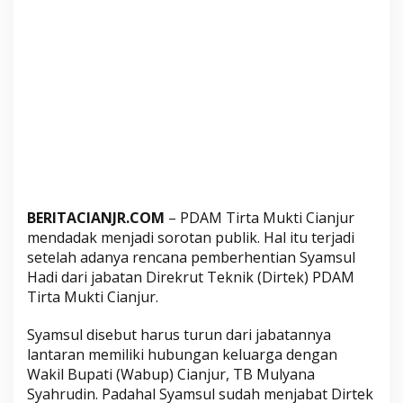
a
n
,
K
o
k
M
a
l
a
h
BERITACIANJR.COM
– PDAM Tirta Mukti Cianjur
D
mendadak menjadi sorotan publik. Hal itu terjadi
i
setelah adanya rencana pemberhentian Syamsul
r
Hadi dari jabatan Direkrut Teknik (Dirtek) PDAM
t
Tirta Mukti Cianjur.
e
k
Syamsul disebut harus turun dari jabatannya
lantaran memiliki hubungan keluarga dengan
n
Wakil Bupati (Wabup) Cianjur, TB Mulyana
y
Syahrudin. Padahal Syamsul sudah menjabat Dirtek
a