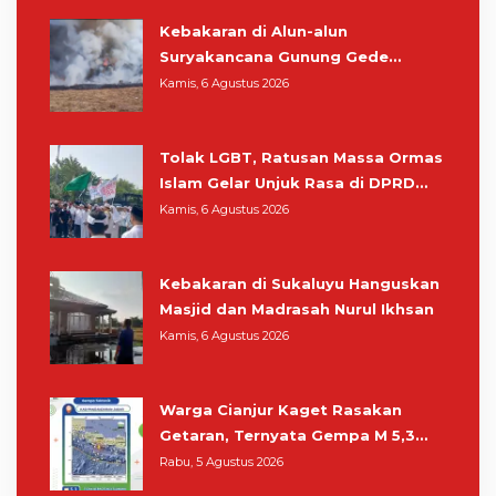
Kebakaran di Alun-alun
Suryakancana Gunung Gede
Pangrango, Relawan dan Warga
Kamis, 6 Agustus 2026
Masih Bersiaga
Tolak LGBT, Ratusan Massa Ormas
Islam Gelar Unjuk Rasa di DPRD
Cianjur
Kamis, 6 Agustus 2026
Kebakaran di Sukaluyu Hanguskan
Masjid dan Madrasah Nurul Ikhsan
Kamis, 6 Agustus 2026
Warga Cianjur Kaget Rasakan
Getaran, Ternyata Gempa M 5,3
Berpusat di Pangandaran
Rabu, 5 Agustus 2026