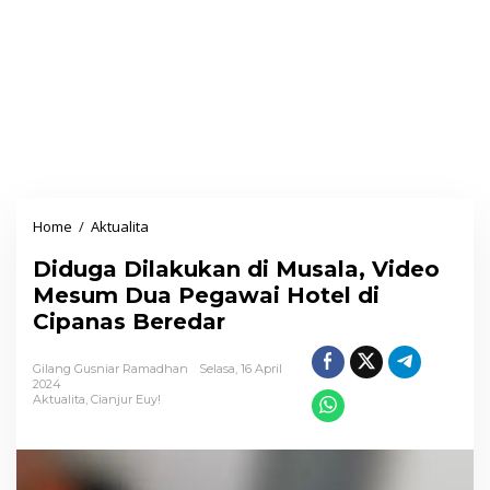
Home
/
Aktualita
D
i
Diduga Dilakukan di Musala, Video
d
Mesum Dua Pegawai Hotel di
u
Cipanas Beredar
g
a
Gilang Gusniar Ramadhan
Selasa, 16 April
D
2024
Aktualita
,
Cianjur Euy!
i
l
a
k