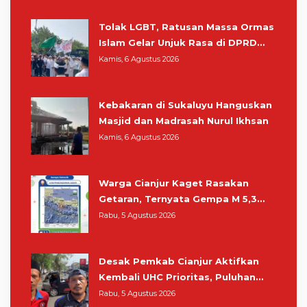
Tolak LGBT, Ratusan Massa Ormas
Islam Gelar Unjuk Rasa di DPRD
Cianjur
Kamis, 6 Agustus 2026
Kebakaran di Sukaluyu Hanguskan
Masjid dan Madrasah Nurul Ikhsan
Kamis, 6 Agustus 2026
Warga Cianjur Kaget Rasakan
Getaran, Ternyata Gempa M 5,3
Berpusat di Pangandaran
Rabu, 5 Agustus 2026
Desak Pemkab Cianjur Aktifkan
Kembali UHC Prioritas, Puluhan
Warga Unjuk Rasa di Pendopo
Rabu, 5 Agustus 2026