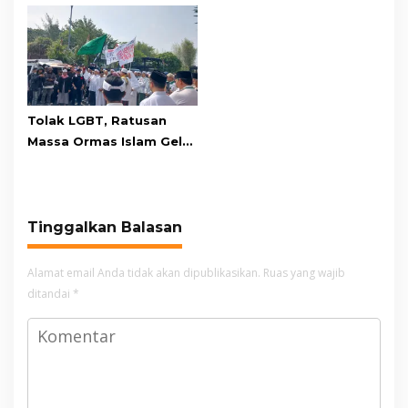
Adu Penalti
Relawan dan Warga
Masih Bersiaga
Tolak LGBT, Ratusan
Massa Ormas Islam Gelar
Unjuk Rasa di DPRD
Cianjur
Tinggalkan Balasan
Alamat email Anda tidak akan dipublikasikan.
Ruas yang wajib
ditandai
*