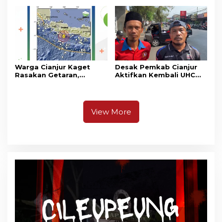
Cianjur
Warga Cianjur Kaget
Desak Pemkab Cianjur
Rasakan Getaran,
Aktifkan Kembali UHC
Ternyata Gempa M 5,3
Prioritas, Puluhan Warga
Berpusat di
Unjuk Rasa di Pendopo
Pangandaran
View More