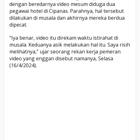
dengan beredarnya video mesum diduga dua
i
pegawai hotel di Cipanas. Parahnya, hal tersebut
C
dilakukan di musala dan akhirnya mereka berdua
i
dipecat.
p
a
“Iya benar, video itu direkam waktu istirahat di
n
musala. Keduanya asik melakukan hal itu. Saya risih
a
melihatnya,” ujar seorang rekan kerja pemeran
s
video yang enggan disebut namanya, Selasa
B
(16/4/2024).
e
r
e
d
a
r