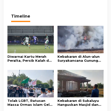
Timeline
Diwarnai Kartu Merah
Kebakaran di Alun-alun
Peralta, Persib Kalah dari
Suryakancana Gunung
Persebaya Lewat Drama
Gede Pangrango,
Adu Penalti
Relawan dan Warga
Masih Bersiaga
Tolak LGBT, Ratusan
Kebakaran di Sukaluyu
Massa Ormas Islam Gelar
Hanguskan Masjid dan
Unjuk Rasa di DPRD
Madrasah Nurul Ikhsan