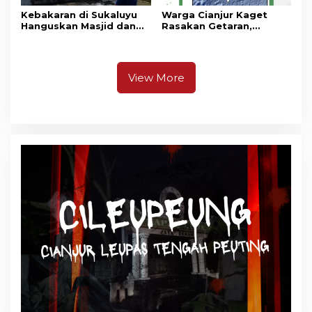
Kebakaran di Sukaluyu
Warga Cianjur Kaget
Hanguskan Masjid dan
Rasakan Getaran,
Madrasah Nurul Ikhsan
Ternyata Gempa M 5,3
Berpusat di
Pangandaran
View More