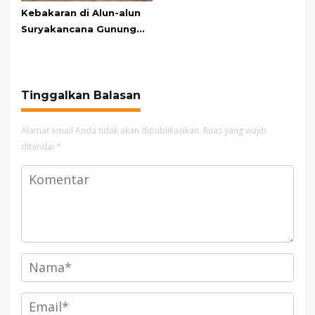
Kebakaran di Alun-alun
Suryakancana Gunung
Gede Pangrango,
Relawan dan Warga
Masih Bersiaga
Tinggalkan Balasan
Alamat email Anda tidak akan dipublikasikan.
Ruas yang wajib
ditandai
*