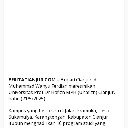
s
i
t
a
s
P
r
o
f
D
r
H
a
BERITACIANJUR.COM
– Bupati Cianjur, dr
Muhammad Wahyu Ferdian meresmikan
f
Universitas Prof Dr Hafizh MPH (Uhafizh) Cianjur,
i
Rabu (21/5/2025).
z
h
Kampus yang berlokasi di Jalan Pramuka, Desa
H
Sukamulya, Karangtengah, Kabupaten Cianjur
a
itupun menghadirkan 10 program studi yang
d