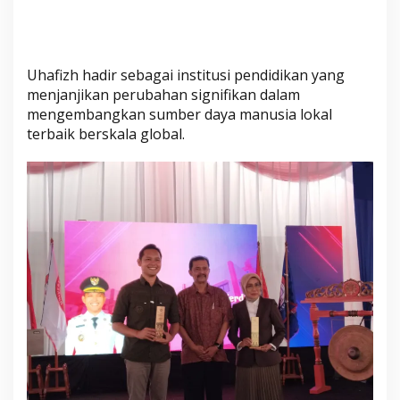
U
n
g
g
Uhafizh hadir sebagai institusi pendidikan yang
u
menjanjikan perubahan signifikan dalam
l
mengembangkan sumber daya manusia lokal
a
terbaik berskala global.
n
B
e
r
d
a
y
a
S
a
i
n
g