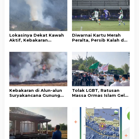
Lokasinya Dekat Kawah
Diwarnai Kartu Merah
Aktif, Kebakaran
Peralta, Persib Kalah dari
Kembali Melanda
Persebaya Lewat Drama
Kawasan Gunung Gede
Adu Penalti
Pangrango
Kebakaran di Alun-alun
Tolak LGBT, Ratusan
Suryakancana Gunung
Massa Ormas Islam Gelar
Gede Pangrango,
Unjuk Rasa di DPRD
Relawan dan Warga
Cianjur
Masih Bersiaga