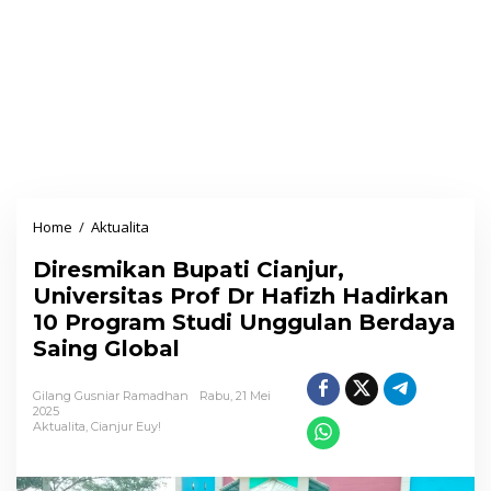
Home
/
Aktualita
D
i
Diresmikan Bupati Cianjur,
r
Universitas Prof Dr Hafizh Hadirkan
e
10 Program Studi Unggulan Berdaya
s
Saing Global
m
i
Gilang Gusniar Ramadhan
Rabu, 21 Mei
k
2025
Aktualita
,
Cianjur Euy!
a
n
B