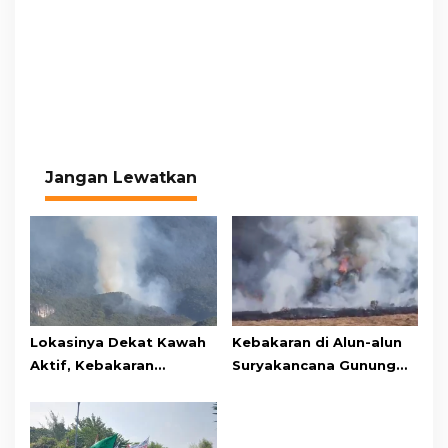
Jangan Lewatkan
Lokasinya Dekat Kawah
Kebakaran di Alun-alun
Aktif, Kebakaran
Suryakancana Gunung
Kembali Melanda
Gede Pangrango,
Kawasan Gunung Gede
Relawan dan Warga
Pangrango
Masih Bersiaga