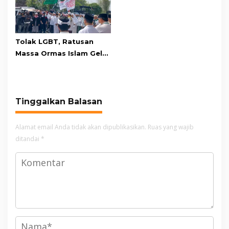
Tolak LGBT, Ratusan
Massa Ormas Islam Gelar
Unjuk Rasa di DPRD
Cianjur
Tinggalkan Balasan
Alamat email Anda tidak akan dipublikasikan.
Ruas yang wajib
ditandai
*