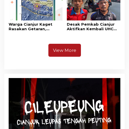
Warga Cianjur Kaget
Desak Pemkab Cianjur
Rasakan Getaran,
Aktifkan Kembali UHC
Ternyata Gempa M 5,3
Prioritas, Puluhan Warga
Berpusat di
Unjuk Rasa di Pendopo
Pangandaran
View More