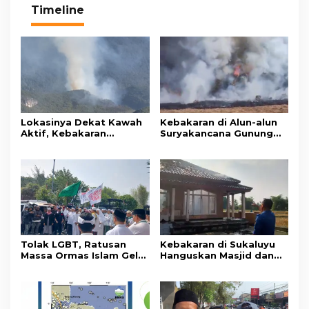
Timeline
Lokasinya Dekat Kawah
Kebakaran di Alun-alun
Aktif, Kebakaran
Suryakancana Gunung
Kembali Melanda
Gede Pangrango,
Kawasan Gunung Gede
Relawan dan Warga
Pangrango
Masih Bersiaga
Tolak LGBT, Ratusan
Kebakaran di Sukaluyu
Massa Ormas Islam Gelar
Hanguskan Masjid dan
Unjuk Rasa di DPRD
Madrasah Nurul Ikhsan
Cianjur