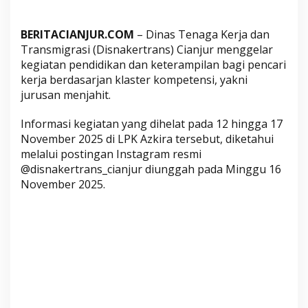
r
a
BERITACIANJUR.COM
– Dinas Tenaga Kerja dan
P
Transmigrasi (Disnakertrans) Cianjur menggelar
e
kegiatan pendidikan dan keterampilan bagi pencari
n
kerja berdasarjan klaster kompetensi, yakni
c
jurusan menjahit.
a
r
Informasi kegiatan yang dihelat pada 12 hingga 17
i
November 2025 di LPK Azkira tersebut, diketahui
K
melalui postingan Instagram resmi
e
@disnakertrans_cianjur diunggah pada Minggu 16
r
November 2025.
j
a