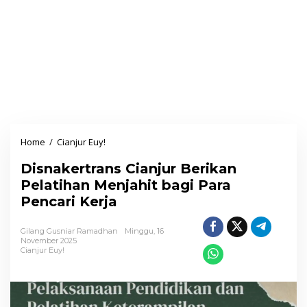
Home
/
Cianjur Euy!
D
i
Disnakertrans Cianjur Berikan
s
Pelatihan Menjahit bagi Para
n
Pencari Kerja
a
k
Gilang Gusniar Ramadhan
Minggu, 16
e
November 2025
Cianjur Euy!
r
t
r
a