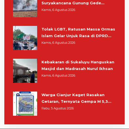
Suryakancana Gunung Gede
Pangrango, Relawan dan Warga
Kamis, 6 Agustus 2026
Masih Bersiaga
Tolak LGBT, Ratusan Massa Ormas
Islam Gelar Unjuk Rasa di DPRD
Cianjur
Kamis, 6 Agustus 2026
Kebakaran di Sukaluyu Hanguskan
Masjid dan Madrasah Nurul Ikhsan
Kamis, 6 Agustus 2026
Warga Cianjur Kaget Rasakan
Getaran, Ternyata Gempa M 5,3
Berpusat di Pangandaran
Rabu, 5 Agustus 2026