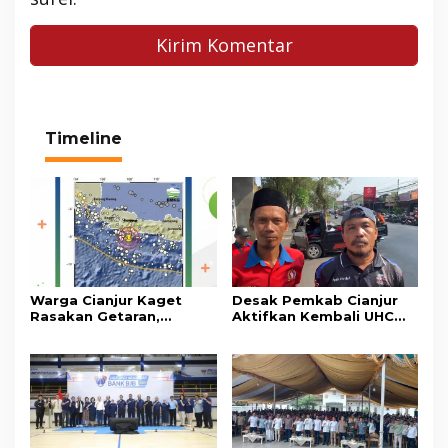
Timeline
Warga Cianjur Kaget
Desak Pemkab Cianjur
Rasakan Getaran,
Aktifkan Kembali UHC
Ternyata Gempa M 5,3
Prioritas, Puluhan Warga
Berpusat di
Unjuk Rasa di Pendopo
Pangandaran