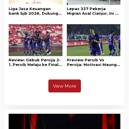
Liga Jasa Keuangan
Lepas 337 Pekerja
bank bjb 2026, Dukung
Migran Asal Cianjur, Ini 3
Kolaborasi Industri Jasa
Agenda Menko PM
Keuangan
Muhaimin di Kota Santri
Review: Gebuk Persija 2-
Preview Persib Vs
1, Persib Melaju ke Final
Persija: Motivasi Maung
Piala Presiden 2026
Tuntaskan Duel Panas El
Clasico
View More