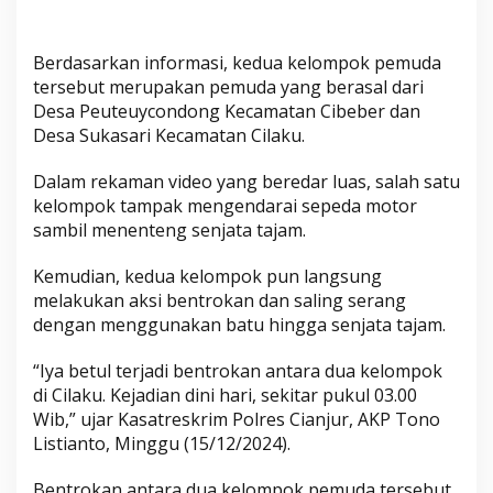
A
l
a
Berdasarkan informasi, kedua kelompok pemuda
m
tersebut merupakan pemuda yang berasal dari
i
Desa Peuteuycondong Kecamatan Cibeber dan
L
Desa Sukasari Kecamatan Cilaku.
u
k
Dalam rekaman video yang beredar luas, salah satu
kelompok tampak mengendarai sepeda motor
a
sambil menenteng senjata tajam.
-
l
Kemudian, kedua kelompok pun langsung
u
melakukan aksi bentrokan dan saling serang
k
dengan menggunakan batu hingga senjata tajam.
a
“Iya betul terjadi bentrokan antara dua kelompok
di Cilaku. Kejadian dini hari, sekitar pukul 03.00
Wib,” ujar Kasatreskrim Polres Cianjur, AKP Tono
Listianto, Minggu (15/12/2024).
Bentrokan antara dua kelompok pemuda tersebut,