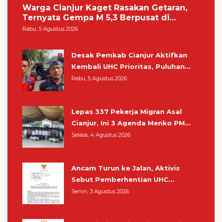
Warga Cianjur Kaget Rasakan Getaran,
Ternyata Gempa M 5,3 Berpusat di
Pangandaran
Rabu, 5 Agustus 2026
Desak Pemkab Cianjur Aktifkan
Kembali UHC Prioritas, Puluhan
Warga Unjuk Rasa di Pendopo
Rabu, 5 Agustus 2026
Lepas 337 Pekerja Migran Asal
Cianjur, Ini 3 Agenda Menko PM
Muhaimin di Kota Santri
Selasa, 4 Agustus 2026
Ancam Turun ke Jalan, Aktivis
Sebut Pemberhentian UHC
Prioritas Rampas Hak Hidup
Senin, 3 Agustus 2026
Masyarakat Cianjur