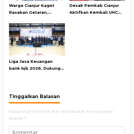
Warga Cianjur Kaget
Desak Pemkab Cianjur
Rasakan Getaran,
Aktifkan Kembali UHC
Ternyata Gempa M 5,3
Prioritas, Puluhan Warga
Berpusat di
Unjuk Rasa di Pendopo
Pangandaran
Liga Jasa Keuangan
bank bjb 2026, Dukung
Kolaborasi Industri Jasa
Keuangan
Tinggalkan Balasan
Alamat email Anda tidak akan dipublikasikan.
Ruas yang wajib
ditandai
*