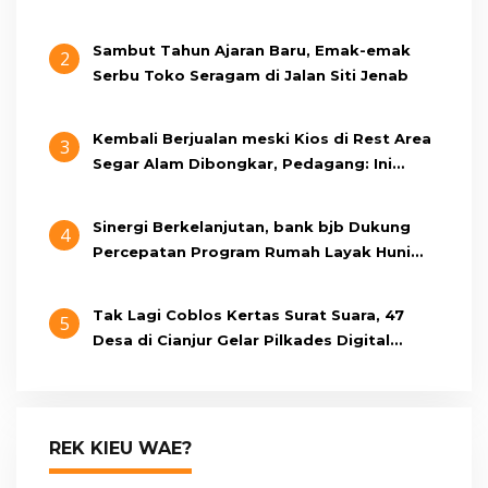
Cianjur Cari Identitas Pengemudi
Sambut Tahun Ajaran Baru, Emak-emak
2
Serbu Toko Seragam di Jalan Siti Jenab
Kembali Berjualan meski Kios di Rest Area
3
Segar Alam Dibongkar, Pedagang: Ini
Bukan Bangunan Liar, Kami Bayar Pajak
Sinergi Berkelanjutan, bank bjb Dukung
4
Percepatan Program Rumah Layak Huni
Melalui BSPS 2026
Tak Lagi Coblos Kertas Surat Suara, 47
5
Desa di Cianjur Gelar Pilkades Digital
Oktober 2026 Mendatang
REK KIEU WAE?