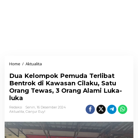
Home
/
Aktualita
D
u
Dua Kelompok Pemuda Terlibat
a
Bentrok di Kawasan Cilaku, Satu
K
Orang Tewas, 3 Orang Alami Luka-
e
luka
l
o
Redaksi
Senin, 16 Desember 2024
Aktualita
,
Cianjur Euy!
m
p
o
k