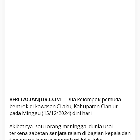
o
k
d
i
K
a
w
a
s
a
n
C
i
l
BERITACIANJUR.COM
– Dua kelompok pemuda
a
bentrok di kawasan Cilaku, Kabupaten Cianjur,
k
pada Minggu (15/12/2024) dini hari
u
,
Akibatnya, satu orang meninggal dunia usai
S
terkena sabetan senjata tajam di bagian kepala dan
a
tiga orang lainnya mengalami luka-luka.