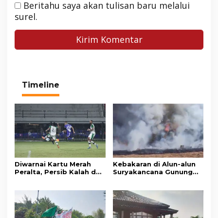
Beritahu saya akan tulisan baru melalui
surel.
Timeline
Diwarnai Kartu Merah
Kebakaran di Alun-alun
Peralta, Persib Kalah dari
Suryakancana Gunung
Persebaya Lewat Drama
Gede Pangrango,
Adu Penalti
Relawan dan Warga
Masih Bersiaga