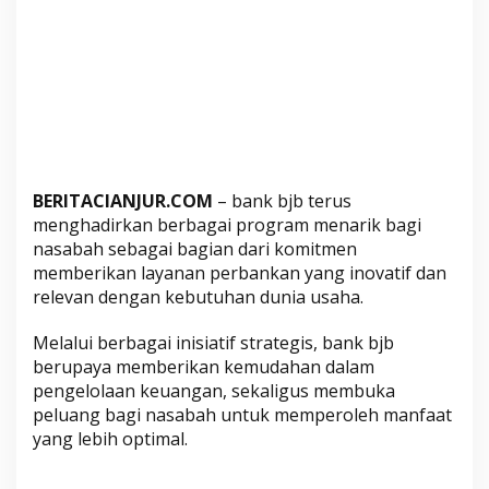
s
A
t
u
r
D
a
n
BERITACIANJUR.COM
– bank bjb terus
a
menghadirkan berbagai program menarik bagi
U
nasabah sebagai bagian dari komitmen
s
memberikan layanan perbankan yang inovatif dan
a
relevan dengan kebutuhan dunia usaha.
h
a
Melalui berbagai inisiatif strategis, bank bjb
L
berupaya memberikan kemudahan dalam
e
pengelolaan keuangan, sekaligus membuka
b
peluang bagi nasabah untuk memperoleh manfaat
i
yang lebih optimal.
h
P