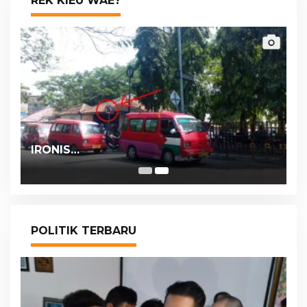
REK KIEU WAE?
IRONIS…
POLITIK TERBARU