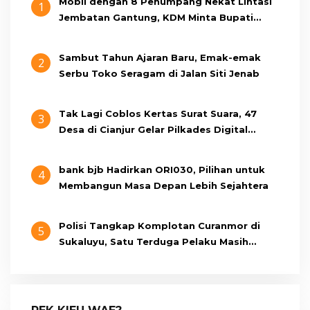
Mobil dengan 8 Penumpang Nekat Lintasi
1
Jembatan Gantung, KDM Minta Bupati
Cianjur Cari Identitas Pengemudi
Sambut Tahun Ajaran Baru, Emak-emak
2
Serbu Toko Seragam di Jalan Siti Jenab
Tak Lagi Coblos Kertas Surat Suara, 47
3
Desa di Cianjur Gelar Pilkades Digital
Oktober 2026 Mendatang
bank bjb Hadirkan ORI030, Pilihan untuk
4
Membangun Masa Depan Lebih Sejahtera
Polisi Tangkap Komplotan Curanmor di
5
Sukaluyu, Satu Terduga Pelaku Masih
Berumur 15 Tahun