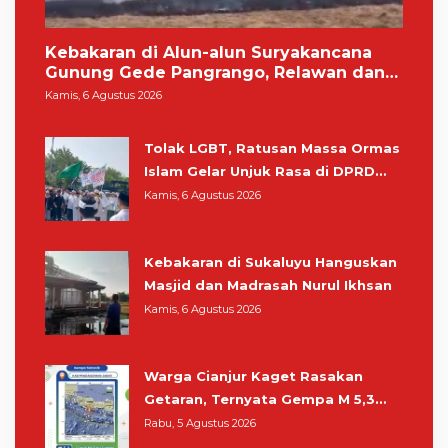
Kebakaran di Alun-alun Suryakancana
Gunung Gede Pangrango, Relawan dan
Warga Masih Bersiaga
Kamis, 6 Agustus 2026
Tolak LGBT, Ratusan Massa Ormas
Islam Gelar Unjuk Rasa di DPRD
Cianjur
Kamis, 6 Agustus 2026
Kebakaran di Sukaluyu Hanguskan
Masjid dan Madrasah Nurul Ikhsan
Kamis, 6 Agustus 2026
Warga Cianjur Kaget Rasakan
Getaran, Ternyata Gempa M 5,3
Berpusat di Pangandaran
Rabu, 5 Agustus 2026