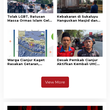
Tolak LGBT, Ratusan
Kebakaran di Sukaluyu
Massa Ormas Islam Gelar
Hanguskan Masjid dan
Unjuk Rasa di DPRD
Madrasah Nurul Ikhsan
Cianjur
Warga Cianjur Kaget
Desak Pemkab Cianjur
Rasakan Getaran,
Aktifkan Kembali UHC
Ternyata Gempa M 5,3
Prioritas, Puluhan Warga
Berpusat di
Unjuk Rasa di Pendopo
Pangandaran
View More