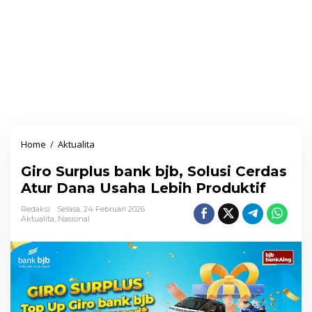
Home
/
Aktualita
G
i
Giro Surplus bank bjb, Solusi Cerdas
r
Atur Dana Usaha Lebih Produktif
o
S
Redaksi
Selasa, 24 Februari 2026
Aktualita
,
Nasional
u
r
p
l
u
s