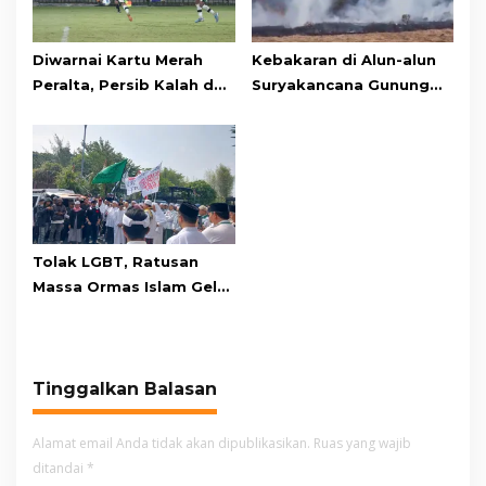
Diwarnai Kartu Merah
Kebakaran di Alun-alun
Peralta, Persib Kalah dari
Suryakancana Gunung
Persebaya Lewat Drama
Gede Pangrango,
Adu Penalti
Relawan dan Warga
Masih Bersiaga
Tolak LGBT, Ratusan
Massa Ormas Islam Gelar
Unjuk Rasa di DPRD
Cianjur
Tinggalkan Balasan
Alamat email Anda tidak akan dipublikasikan.
Ruas yang wajib
ditandai
*