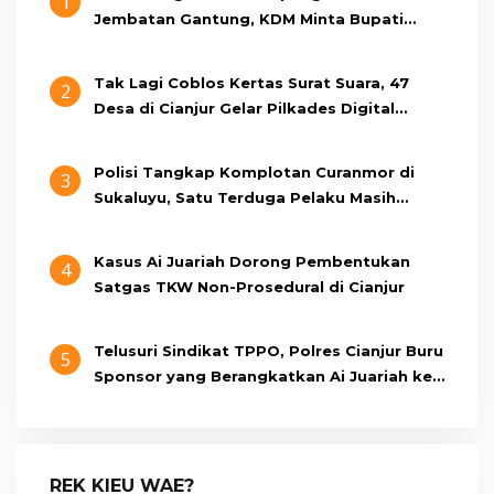
1
Jembatan Gantung, KDM Minta Bupati
Cianjur Cari Identitas Pengemudi
Tak Lagi Coblos Kertas Surat Suara, 47
2
Desa di Cianjur Gelar Pilkades Digital
Oktober 2026 Mendatang
Polisi Tangkap Komplotan Curanmor di
3
Sukaluyu, Satu Terduga Pelaku Masih
Berumur 15 Tahun
Kasus Ai Juariah Dorong Pembentukan
4
Satgas TKW Non-Prosedural di Cianjur
Telusuri Sindikat TPPO, Polres Cianjur Buru
5
Sponsor yang Berangkatkan Ai Juariah ke
Libya Secara Ilegal
REK KIEU WAE?