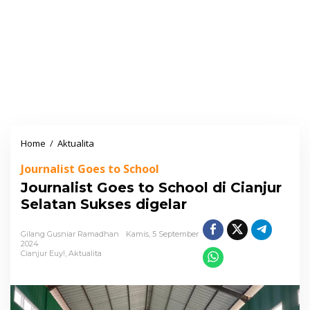
Home
/
Aktualita
J
o
Journalist Goes to School
u
Journalist Goes to School di Cianjur
r
Selatan Sukses digelar
n
a
Gilang Gusniar Ramadhan
Kamis, 5 September
l
2024
Cianjur Euy!
,
Aktualita
i
s
t
G