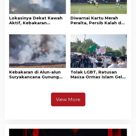
Lokasinya Dekat Kawah
Diwarnai Kartu Merah
Aktif, Kebakaran
Peralta, Persib Kalah dari
Kembali Melanda
Persebaya Lewat Drama
Kawasan Gunung Gede
Adu Penalti
Pangrango
Kebakaran di Alun-alun
Tolak LGBT, Ratusan
Suryakancana Gunung
Massa Ormas Islam Gelar
Gede Pangrango,
Unjuk Rasa di DPRD
Relawan dan Warga
Cianjur
Masih Bersiaga
View More