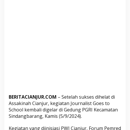
r
S
e
l
a
t
a
n
S
u
k
s
e
s
d
BERITACIANJUR.COM
– Setelah sukses dihelat di
i
Assakinah Cianjur, kegiatan Journalist Goes to
g
School kembali digelar di Gedung PGRI Kecamatan
e
Sindangbarang, Kamis (5/9/2024).
l
a
Kegiatan yang diinisiasi PWI Cianjur, Forum Pemred