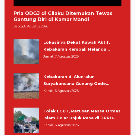
Pria ODGJ di Cilaku Ditemukan Tewas
Gantung Diri di Kamar Mandi
Sabtu, 8 Agustus 2026
Lokasinya Dekat Kawah Aktif,
Kebakaran Kembali Melanda
Kawasan Gunung Gede Pangrango
Jumat, 7 Agustus 2026
Kebakaran di Alun-alun
Suryakancana Gunung Gede
Pangrango, Relawan dan Warga
Kamis, 6 Agustus 2026
Masih Bersiaga
Tolak LGBT, Ratusan Massa Ormas
Islam Gelar Unjuk Rasa di DPRD
Cianjur
Kamis, 6 Agustus 2026