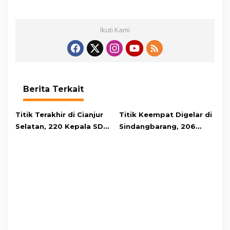
Ikuti Kami
Berita Terkait
Titik Terakhir di Cianjur
Titik Keempat Digelar di
Selatan, 220 Kepala SD
Sindangbarang, 206
Antusias Ikut Pelatihan
Kepala SD Antusias Ikuti
Jurnalistik
Pelatihan