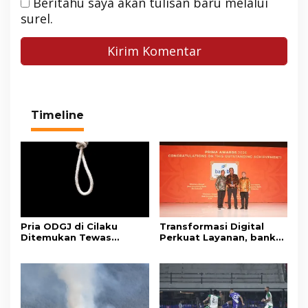
Beritahu saya akan tulisan baru melalui
surel.
Timeline
Pria ODGJ di Cilaku
Transformasi Digital
Ditemukan Tewas
Perkuat Layanan, bank
Gantung Diri di Kamar
bjb Raih Lima Titanium
Mandi
Awards pada PRIMA
Awards 2026