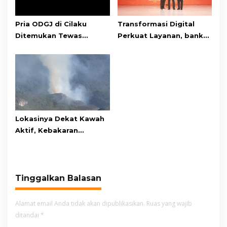
Pria ODGJ di Cilaku
Transformasi Digital
Ditemukan Tewas
Perkuat Layanan, bank
Gantung Diri di Kamar
bjb Raih Lima Titanium
Mandi
Awards pada PRIMA
Awards 2026
Lokasinya Dekat Kawah
Aktif, Kebakaran
Kembali Melanda
Kawasan Gunung Gede
Pangrango
Tinggalkan Balasan
Alamat email Anda tidak akan dipublikasikan.
Ruas yang wajib
ditandai
*