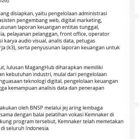
26).
yang disiapkan, yaitu pengelolaan administrasi
 asisten pengembang web, digital marketing,
usunan laporan keuangan entitas tunggal,
, pelayanan pelanggan, front office, operator
si karya audio visual, analis data, petugas
ja (k3), serta penyusunan laporan keuangan untuk
ut, lulusan MagangHub diharapkan memiliki
n kebutuhan industri, mulai dari pengelolaan
enguasaan teknologi digital, pengelolaan keuangan
Parkir Sembarangan
gga kemampuan analisis data dan penerapan
ilakukan oleh BNSP melalui jej aring lembaga
ja sama dengan balai pelatihan vokasi Kemnaker di
ukung program tersebut, Kemnaker telah memetakan
 di seluruh Indonesia.