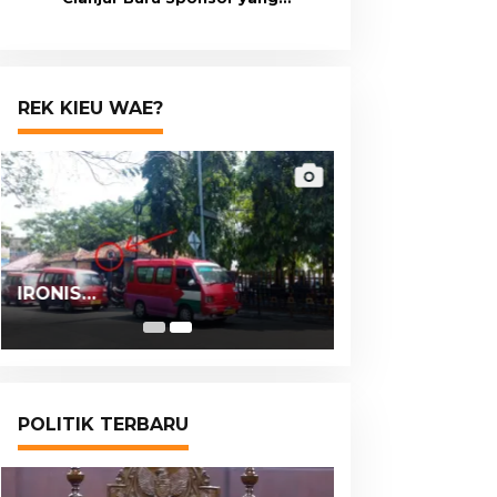
Berangkatkan Ai Juariah ke
Libya Secara Ilegal
REK KIEU WAE?
IRONIS…
POLITIK TERBARU