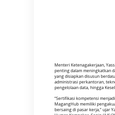
s
a
n
M
a
g
a
n
g
H
u
Menteri Ketenagakerjaan, Yassi
b
penting dalam meningkatkan da
yang disiapkan disusun berdasa
administrasi perkantoran, tekn
pengelolaan data, hingga Kesel
“Sertifikasi kompetensi menja
MagangHub memiliki pengakuan 
bersaing di pasar kerja,” ujar 