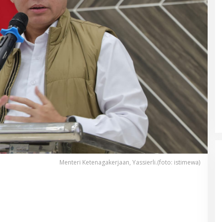
Menteri Ketenagakerjaan, Yassierli.(foto: istimewa)