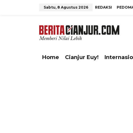
L
Sabtu, 8 Agustus 2026
REDAKSI
PEDOMA
e
w
tutup
a
t
i
k
e
Home
Cianjur Euy!
Internasio
k
o
n
t
e
n