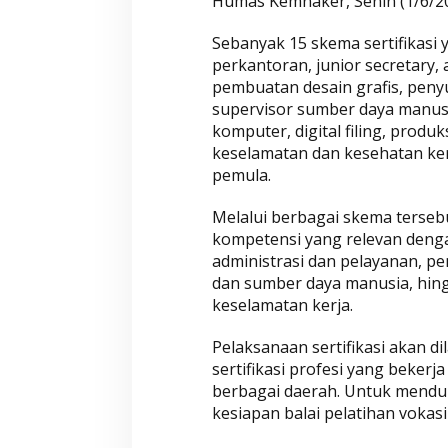
Humas Kemnaker, Senin (1/6/20
Sebanyak 15 skema sertifikasi 
perkantoran, junior secretary,
pembuatan desain grafis, peny
supervisor sumber daya manusia
komputer, digital filing, produk
keselamatan dan kesehatan ker
pemula.
Melalui berbagai skema terseb
kompetensi yang relevan denga
administrasi dan pelayanan, p
dan sumber daya manusia, hin
keselamatan kerja.
Pelaksanaan sertifikasi akan d
sertifikasi profesi yang beker
berbagai daerah. Untuk mend
kesiapan balai pelatihan vokasi