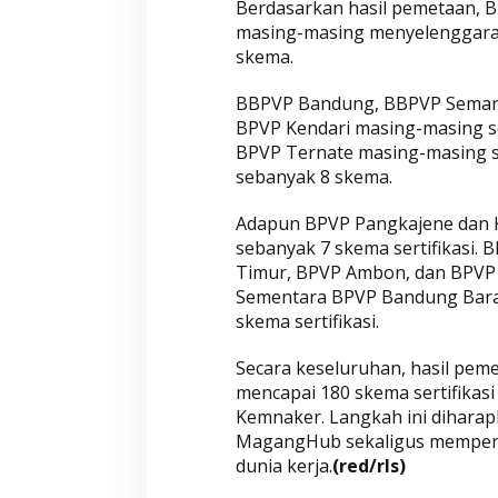
Berdasarkan hasil pemetaan, 
masing-masing menyelenggarak
skema.
Wahyu-Ramzi Se
Ganjar Ramadha
BBPVP Bandung, BBPVP Semara
HUT Gerindra k
Di Aktualita, Politik
|
Ka
BPVP Kendari masing-masing s
BPVP Ternate masing-masing 
sebanyak 8 skema.
Adapun BPVP Pangkajene dan K
sebanyak 7 skema sertifikasi
Timur, BPVP Ambon, dan BPVP
Sementara BPVP Bandung Barat
skema sertifikasi.
Secara keseluruhan, hasil pe
mencapai 180 skema sertifikasi
Kemnaker. Langkah ini diharapk
MagangHub sekaligus memperk
dunia kerja.
(red/rls)