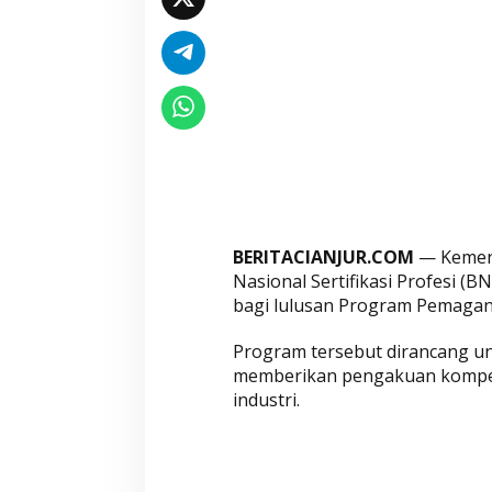
i
K
o
m
p
e
t
e
n
s
BERITACIANJUR.COM
— Kement
i
Nasional Sertifikasi Profesi (B
b
bagi lulusan Program Pemaga
a
g
Program tersebut dirancang u
i
memberikan pengakuan kompete
L
industri.
u
l
u