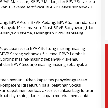
BBPVP Makassar, BBPVP Medan, dan BPVP Surakarta
an 15 skema sertifikasi. BBPVP Bekasi sebanyak 11
gera Dilantik,
Wahyu-Ramzi Ajak Paslon Lain
n: Jadi Kado
untuk Bersinergi dan
ng, BPVP Aceh, BPVP Padang, BPVP Samarinda, dan
e-17
Berkolaborasi
mis, 6 Februari 2025
Di Politik, Aktualita
|
Kamis, 6 Februari 2025
ebanyak 10 skema sertifikasi. BPVP Banyuwangi dan
sebanyak 9 skema, sedangkan BPVP Bantaeng
epulauan serta BPVP Belitung masing-masing
. BBPVP Serang sebanyak 6 skema. BPVP Lombok
 Sorong masing-masing sebanyak 4 skema.
 dan BPVP Sidoarjo masing-masing sebanyak 3
metaan menun jukkan kapasitas penyelenggaraan
 kompetensi di seluruh balai pelatihan vokasi
an dapat memperluas akses sertifikasi bagi lulusan
uat daya saing dan kesiapan mereka memasuki