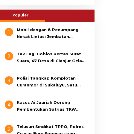
Populer
Mobil dengan 8 Penumpang
1
Nekat Lintasi Jembatan
Gantung, KDM Minta Bupati
Cianjur Cari Identitas
Tak Lagi Coblos Kertas Surat
2
Pengemudi
Suara, 47 Desa di Cianjur Gelar
Pilkades Digital Oktober 2026
Mendatang
Polisi Tangkap Komplotan
3
Curanmor di Sukaluyu, Satu
Terduga Pelaku Masih Berumur
15 Tahun
Kasus Ai Juariah Dorong
4
Pembentukan Satgas TKW
Non-Prosedural di Cianjur
Telusuri Sindikat TPPO, Polres
5
Cianjur Buru Sponsor yang