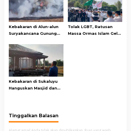
Kebakaran di Alun-alun
Tolak LGBT, Ratusan
Suryakancana Gunung
Massa Ormas Islam Gelar
Gede Pangrango,
Unjuk Rasa di DPRD
Relawan dan Warga
Cianjur
Masih Bersiaga
Kebakaran di Sukaluyu
Hanguskan Masjid dan
Madrasah Nurul Ikhsan
Tinggalkan Balasan
Alamat email Anda tidak akan dipublikasikan.
Ruas yang wajib