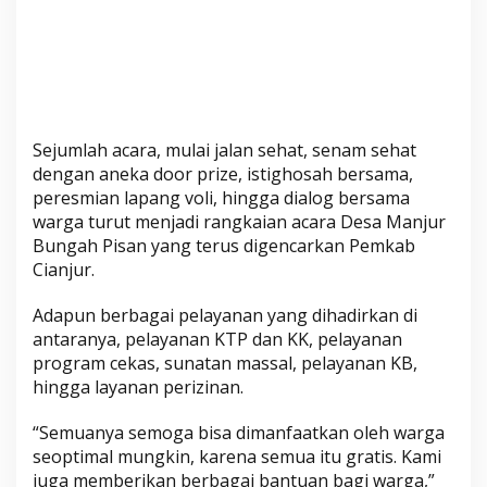
b
a
g
i
M
a
Sejumlah acara, mulai jalan sehat, senam sehat
s
dengan aneka door prize, istighosah bersama,
y
peresmian lapang voli, hingga dialog bersama
a
warga turut menjadi rangkaian acara Desa Manjur
r
Bungah Pisan yang terus digencarkan Pemkab
a
Cianjur.
k
a
Adapun berbagai pelayanan yang dihadirkan di
t
antaranya, pelayanan KTP dan KK, pelayanan
program cekas, sunatan massal, pelayanan KB,
hingga layanan perizinan.
“Semuanya semoga bisa dimanfaatkan oleh warga
seoptimal mungkin, karena semua itu gratis. Kami
juga memberikan berbagai bantuan bagi warga,”