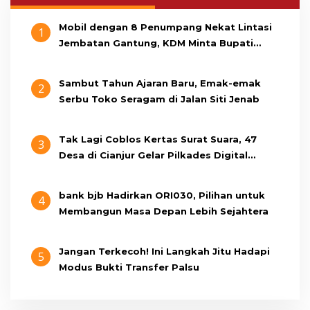
Mobil dengan 8 Penumpang Nekat Lintasi
1
Jembatan Gantung, KDM Minta Bupati
Cianjur Cari Identitas Pengemudi
Sambut Tahun Ajaran Baru, Emak-emak
2
Serbu Toko Seragam di Jalan Siti Jenab
Tak Lagi Coblos Kertas Surat Suara, 47
3
Desa di Cianjur Gelar Pilkades Digital
Oktober 2026 Mendatang
bank bjb Hadirkan ORI030, Pilihan untuk
4
Membangun Masa Depan Lebih Sejahtera
Jangan Terkecoh! Ini Langkah Jitu Hadapi
5
Modus Bukti Transfer Palsu