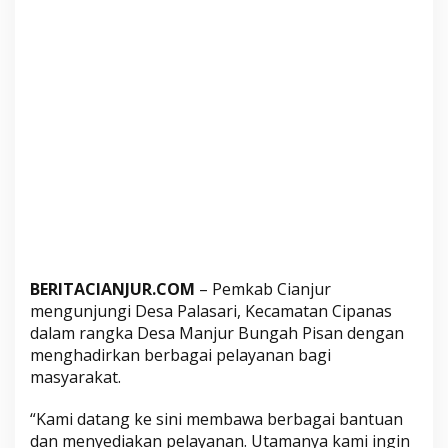
n
j
u
r
H
a
d
i
r
k
a
n
B
BERITACIANJUR.COM
– Pemkab Cianjur
e
mengunjungi Desa Palasari, Kecamatan Cipanas
r
dalam rangka Desa Manjur Bungah Pisan dengan
b
menghadirkan berbagai pelayanan bagi
a
masyarakat.
g
a
“Kami datang ke sini membawa berbagai bantuan
i
dan menyediakan pelayanan. Utamanya kami ingin