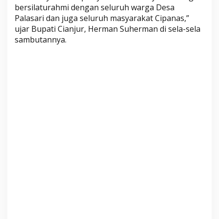
B
bersilaturahmi dengan seluruh warga Desa
Palasari dan juga seluruh masyarakat Cipanas,”
a
ujar Bupati Cianjur, Herman Suherman di sela-sela
n
sambutannya.
t
u
a
n
d
a
n
P
e
l
a
y
a
n
a
n