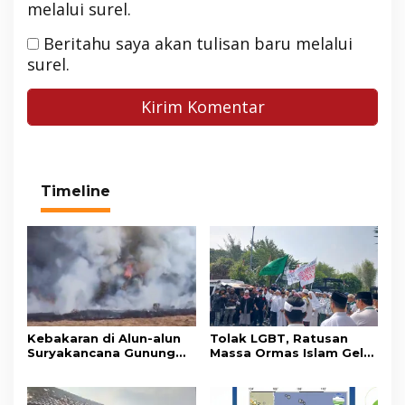
melalui surel.
Beritahu saya akan tulisan baru melalui
surel.
Timeline
Kebakaran di Alun-alun
Tolak LGBT, Ratusan
Suryakancana Gunung
Massa Ormas Islam Gelar
Gede Pangrango,
Unjuk Rasa di DPRD
Relawan dan Warga
Cianjur
Masih Bersiaga