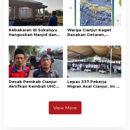
Kebakaran di Sukaluyu
Warga Cianjur Kaget
Hanguskan Masjid dan
Rasakan Getaran,
Madrasah Nurul Ikhsan
Ternyata Gempa M 5,3
Berpusat di
Pangandaran
Desak Pemkab Cianjur
Lepas 337 Pekerja
Aktifkan Kembali UHC
Migran Asal Cianjur, Ini 3
Prioritas, Puluhan Warga
Agenda Menko PM
Unjuk Rasa di Pendopo
Muhaimin di Kota Santri
View More