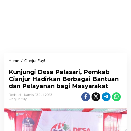
Home
/
Cianjur Euy!
K
u
Kunjungi Desa Palasari, Pemkab
n
Cianjur Hadirkan Berbagai Bantuan
j
dan Pelayanan bagi Masyarakat
u
n
Redaksi
Kamis, 13 Juli 2023
Cianjur Euy!
g
i
D
e
s