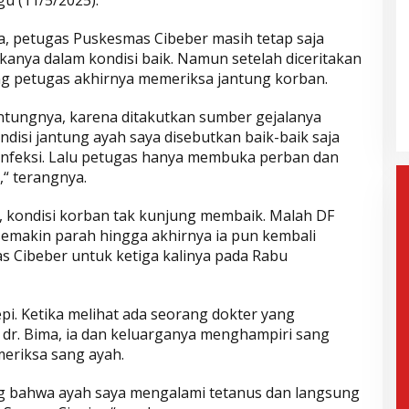
ia, petugas Puskesmas Cibeber masih tetap saja
kanya dalam kondisi baik. Namun setelah diceritakan
ak Paslon Lain
Selisih Suara Tipis, MK Tolak
ang petugas akhirnya memeriksa jantung korban.
i dan
Gugatan Herman-Ibang, KPU
Segera Tetapkan Wahyu-
mis, 6 Februari 2025
Di Politik, Aktualita
|
Rabu, 5 Februari 2025
antungnya, karena ditakutkan sumber gejalanya
Ramzi
ondisi jantung ayah saya disebutkan baik-baik saja
rinfeksi. Lalu petugas hanya membuka perban dan
,“ terangnya.
, kondisi korban tak kunjung membaik. Malah DF
emakin parah hingga akhirnya ia pun kembali
Cibeber untuk ketiga kalinya pada Rabu
epi. Ketika melihat ada seorang dokter yang
dr. Bima, ia dan keluarganya menghampiri sang
eriksa sang ayah.
ang bahwa ayah saya mengalami tetanus dan langsung