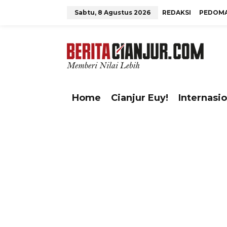
L
Sabtu, 8 Agustus 2026
REDAKSI
PEDOMA
e
w
tutup
a
t
i
k
e
Home
Cianjur Euy!
Internasio
k
o
n
t
e
n