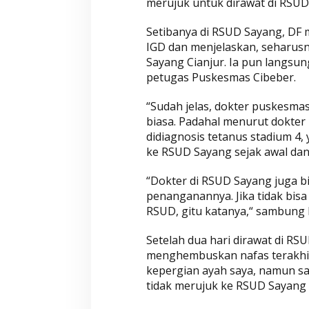
merujuk untuk dirawat di RSUD
Setibanya di RSUD Sayang, DF 
IGD dan menjelaskan, seharusn
Sayang Cianjur. Ia pun langs
petugas Puskesmas Cibeber.
“Sudah jelas, dokter puskesma
biasa. Padahal menurut dokter
didiagnosis tetanus stadium 4
ke RSUD Sayang sejak awal dan
“Dokter di RSUD Sayang juga b
penanganannya. Jika tidak bis
RSUD, gitu katanya,“ sambung 
Setelah dua hari dirawat di RS
menghembuskan nafas terakhirn
kepergian ayah saya, namun 
tidak merujuk ke RSUD Sayang 