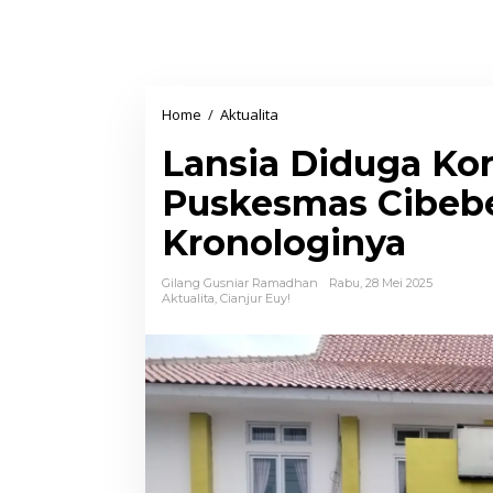
Home
/
Aktualita
L
a
Lansia Diduga Ko
n
s
Puskesmas Cibebe
i
Kronologinya
a
D
Gilang Gusniar Ramadhan
Rabu, 28 Mei 2025
i
Aktualita
,
Cianjur Euy!
d
u
g
a
K
o
r