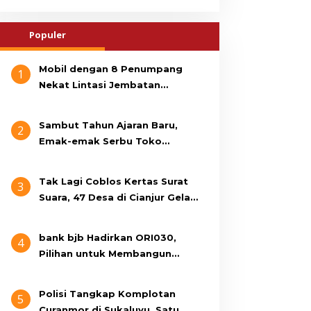
Populer
Mobil dengan 8 Penumpang
1
Nekat Lintasi Jembatan
Gantung, KDM Minta Bupati
Cianjur Cari Identitas
Sambut Tahun Ajaran Baru,
2
Pengemudi
Emak-emak Serbu Toko
Seragam di Jalan Siti Jenab
Tak Lagi Coblos Kertas Surat
3
Suara, 47 Desa di Cianjur Gelar
Pilkades Digital Oktober 2026
Mendatang
bank bjb Hadirkan ORI030,
4
Pilihan untuk Membangun
Masa Depan Lebih Sejahtera
Polisi Tangkap Komplotan
5
Curanmor di Sukaluyu, Satu