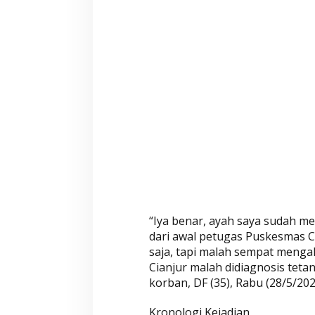
,
I
n
i
K
r
o
n
o
l
o
g
i
n
“Iya benar, ayah saya sudah me
y
dari awal petugas Puskesmas Ci
a
saja, tapi malah sempat mengal
Cianjur malah didiagnosis teta
korban, DF (35), Rabu (28/5/202
Kronologi Kejadian