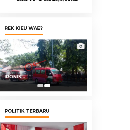
Terduga Pelaku Masih Berumur
15 Tahun
REK KIEU WAE?
IRONIS…
POLITIK TERBARU