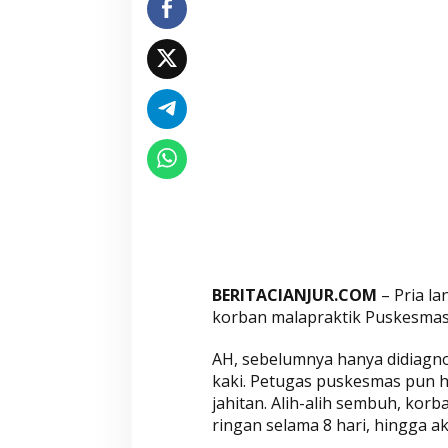
m
a
s
C
i
b
e
b
e
r
M
e
n
BERITACIANJUR.COM
– Pria la
i
korban malapraktik Puskesmas 
n
AH, sebelumnya hanya didiagno
g
kaki. Petugas puskesmas pun 
g
jahitan. Alih-alih sembuh, kor
a
ringan selama 8 hari, hingga a
l