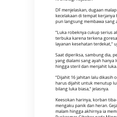
DF menjelaskan, dugaan malapr
kecelakaan di tempat kerjanya h
pun langsung membawa sang ay
“Luka robeknya cukup serius ak
terbuka karena terkena goresa
layanan kesehatan terdekat,“ u
Saat diperiksa, sambung dia, 
yang dialami sang ayah hanya l
hingga steril dan menjahit luka.
“Dijahit 16 jahitan lalu dikasi
harus dijahit untuk menutup lu
bilang luka biasa,“ jelasnya.
Keesokan harinya, korban tiba-
mengaku panik dan heran. Gejal
malam hingga akhirnya ia me
Puskesmas Cibeber pada Mingg