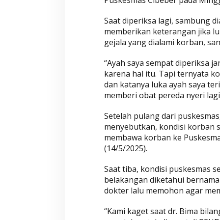
Saat diperiksa lagi, sambung d
memberikan keterangan jika lu
Wahyu-Ramzi Segera Dilantik,
Wahyu-Ramzi Aj
gejala yang dialami korban, s
Ganjar Ramadhan: Jadi Kado
untuk Bersinerg
HUT Gerindra ke-17
Berkolaborasi
Di Aktualita, Politik
|
Kamis, 6 Februari 2025
Di Politik, Aktualita
|
Ka
“Ayah saya sempat diperiksa j
karena hal itu. Tapi ternyata k
dan katanya luka ayah saya te
memberi obat pereda nyeri lagi
Setelah pulang dari puskesmas
menyebutkan, kondisi korban s
membawa korban ke Puskesmas 
(14/5/2025).
Saat tiba, kondisi puskesmas s
belakangan diketahui bernama 
dokter lalu memohon agar mem
“Kami kaget saat dr. Bima bil