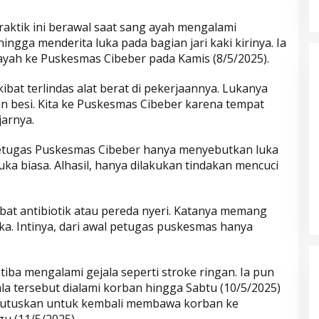
aktik ini berawal saat sang ayah mengalami
ingga menderita luka pada bagian jari kaki kirinya. Ia
ah ke Puskesmas Cibeber pada Kamis (8/5/2025).
ibat terlindas alat berat di pekerjaannya. Lukanya
n besi. Kita ke Puskesmas Cibeber karena tempat
jarnya.
petugas Puskesmas Cibeber hanya menyebutkan luka
uka biasa. Alhasil, hanya dilakukan tindakan mencuci
Parkir Sembarangan
h obat antibiotik atau pereda nyeri. Katanya memang
ka. Intinya, dari awal petugas puskesmas hanya
tiba mengalami gejala seperti stroke ringan. Ia pun
a tersebut dialami korban hingga Sabtu (10/5/2025)
mutuskan untuk kembali membawa korban ke
u (11/5/2025).