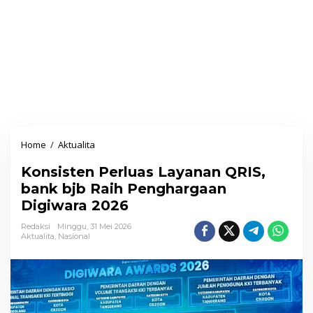
Home
/
Aktualita
K
o
Konsisten Perluas Layanan QRIS,
n
bank bjb Raih Penghargaan
s
Digiwara 2026
i
s
Redaksi
Minggu, 31 Mei 2026
Aktualita
,
Nasional
t
e
n
P
e