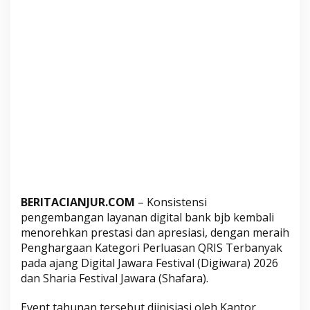
n
k
b
j
b
R
a
i
h
P
e
n
g
BERITACIANJUR.COM
– Konsistensi
h
pengembangan layanan digital bank bjb kembali
a
menorehkan prestasi dan apresiasi, dengan meraih
r
Penghargaan Kategori Perluasan QRIS Terbanyak
g
pada ajang Digital Jawara Festival (Digiwara) 2026
a
dan Sharia Festival Jawara (Shafara).
a
n
Event tahunan tersebut diinisiasi oleh Kantor