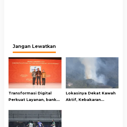
Jangan Lewatkan
Transformasi Digital
Lokasinya Dekat Kawah
Perkuat Layanan, bank
Aktif, Kebakaran
bjb Raih Lima Titanium
Kembali Melanda
Awards pada PRIMA
Kawasan Gunung Gede
Awards 2026
Pangrango