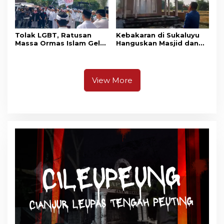
Tolak LGBT, Ratusan
Kebakaran di Sukaluyu
Massa Ormas Islam Gelar
Hanguskan Masjid dan
Unjuk Rasa di DPRD
Madrasah Nurul Ikhsan
Cianjur
View More