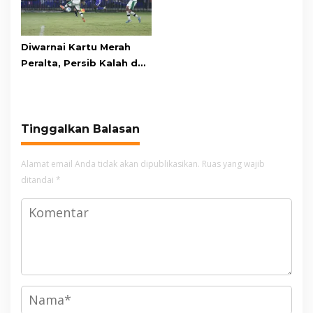
Diwarnai Kartu Merah
Peralta, Persib Kalah dari
Persebaya Lewat Drama
Adu Penalti
Tinggalkan Balasan
Alamat email Anda tidak akan dipublikasikan.
Ruas yang wajib
ditandai
*