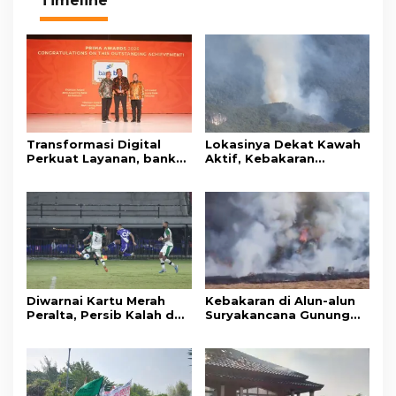
Timeline
Transformasi Digital
Lokasinya Dekat Kawah
Perkuat Layanan, bank
Aktif, Kebakaran
bjb Raih Lima Titanium
Kembali Melanda
Awards pada PRIMA
Kawasan Gunung Gede
Awards 2026
Pangrango
Diwarnai Kartu Merah
Kebakaran di Alun-alun
Peralta, Persib Kalah dari
Suryakancana Gunung
Persebaya Lewat Drama
Gede Pangrango,
Adu Penalti
Relawan dan Warga
Masih Bersiaga