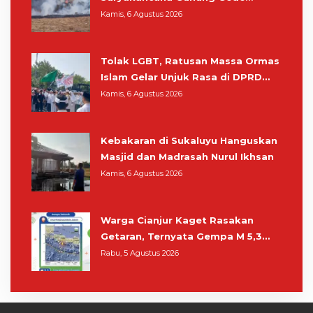
Pangrango, Relawan dan Warga
Kamis, 6 Agustus 2026
Masih Bersiaga
Tolak LGBT, Ratusan Massa Ormas
Islam Gelar Unjuk Rasa di DPRD
Cianjur
Kamis, 6 Agustus 2026
Kebakaran di Sukaluyu Hanguskan
Masjid dan Madrasah Nurul Ikhsan
Kamis, 6 Agustus 2026
Warga Cianjur Kaget Rasakan
Getaran, Ternyata Gempa M 5,3
Berpusat di Pangandaran
Rabu, 5 Agustus 2026