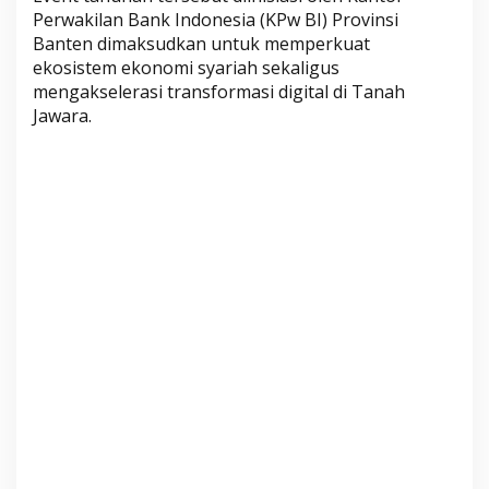
D
Perwakilan Bank Indonesia (KPw BI) Provinsi
i
Banten dimaksudkan untuk memperkuat
g
ekosistem ekonomi syariah sekaligus
i
mengakselerasi transformasi digital di Tanah
Jawara.
w
a
r
a
2
0
2
6